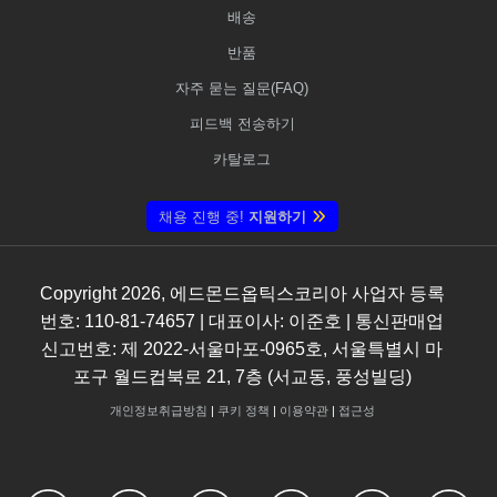
배송
반품
자주 묻는 질문(FAQ)
피드백 전송하기
카탈로그
채용 진행 중!
지원하기
Copyright
2026
, 에드몬드옵틱스코리아 사업자 등록
번호: 110-81-74657 | 대표이사: 이준호 | 통신판매업
신고번호: 제 2022-서울마포-0965호, 서울특별시 마
포구 월드컵북로 21, 7층 (서교동, 풍성빌딩)
개인정보취급방침
|
쿠키 정책
|
이용약관
|
접근성