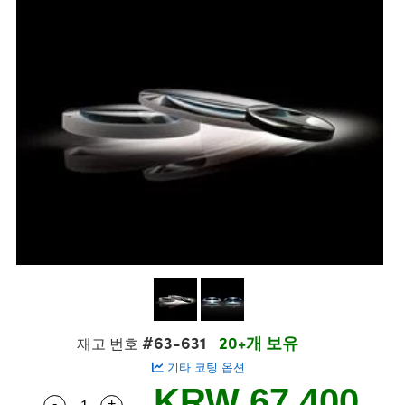
semblies
splitters
s
 Objectives
s
nt Tools
echnologies
llumination
실 또는 제품생산
Test Targets
 Testing and Detection
ns Accessories
tical Components
oscopy
echanics
명
ameras
ical Components
ty
R
Testing and Detection
d Lab and Production
tics
d Isolators
e Systems
 Cameras
g and Detection
rial Processing
Lab and Production
s
ization
 Filters
cessories and Optomechanics
실 또는 제품생산
oherence Tomography
ner
cs
ms
oom Lenses
 Interface Cameras
ptics
 신제품
 Targets
ystems
eam Sputtering) Coated Optics
nd Stage Micrometers
ras
ng Development Systems
e Optical Elements (DOE)
y Mechanics
hoto-Optical Company
s
#63-631
20+개 보유
재고 번호
기타 코팅 옵션
es and Couplers
KRW 67,400
-
+