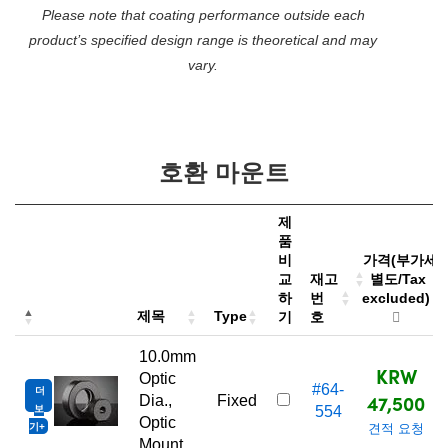
Please note that coating performance outside each
product’s specified design range is theoretical and may
vary.
호환 마운트
제
품
비
가격(부가세
교
재고
별도/Tax
하
번
excluded)
제목
Type
기
호
10.0mm
KRW
Optic
#64-
더
47,500
Dia.,
Fixed
보
554
Optic
기
견적 요청
Mount