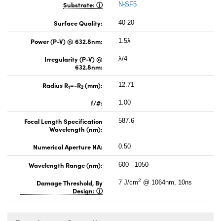
Substrate:
N-SF5
Surface Quality:
40-20
Power (P-V) @ 632.8nm:
1.5λ
Irregularity (P-V) @
λ/4
632.8nm:
Radius R
=-R
(mm):
12.71
1
2
f/#:
1.00
Focal Length Specification
587.6
Wavelength (nm):
Numerical Aperture NA:
0.50
Wavelength Range (nm):
600 - 1050
2
Damage Threshold, By
7 J/cm
@ 1064nm, 10ns
Design: