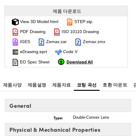
제품 다운로드
View 3D Model:html
STEP:stp
PDF Drawing
ISO 10110 Drawing
IGES
Zemax:zar
Zemax:zmx
eDrawing:eprt
Code V
Download All
EO Spec Sheet
제품사양
제품설명
제품자료
코팅 곡선
호환 마운트
General
Type:
Double-Convex Lens
Physical & Mechanical Properties