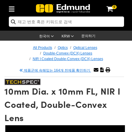
0
ptics
ser Optics
tomechanics
croscopy
asers
aging Lenses
ameras
라이트 & 조명
t Targets
ting & Detection
b & Production
p By Application
op By Brand
w Products
earance Products
ertified Products
nses
ors
em
tics® Objectives
ces
l Length Lenses
as
sion Lighting
Test Targets
trology
eaning
g
®
s
Laser Optics
 Optics
문의하기
한국어
KRW
rrors
es
ge System
bjectives
urement and Electronics
 Lenses
hernet Cameras
명
Test Targets
sion Solutions
 Handling Tools
ing
n
 신제품
Optics
d Optomechanics
All Products
Optics
Optical Lenses
Double-Convex (DCX) Lenses
d Diffusers
dows
Optical Mounts
bjectives
cs
 (S-Mount Lenses)
LIR Cameras
py Lighting
ysis & Stage Micrometers
urement and Electronics
ols
ameras
echanics
 Optomechanics
 Lasers
NIR I Coated Double-Convex (DCX) Lenses
제품군에 속해있는 164개 전제품 확인하기
ters
s
System
ctives
lifiers
iable Magnification Lenses
ion Cameras
ces
y Level Test Targets
hesives
opy
scopy
Lasers
d Microscopy
n Optics
ptics
bles and Breadboards
ctives
ty
 Objectives
meras
n Accessories
ts
ckened Products
onal Imaging
ng Lenses
 Microscopy
d Imaging Lenses
10mm Dia. x 10mm FL, NIR I
ers
m Expanders
Stages
rrected Objectives
hanics
ses
ng Cameras
nation
ings
rs
재질
Imaging
ras
Imaging Lenses
d Cameras
Coated, Double-Convex
cal Assemblies
ges and Slides
jugate Objectives
ssories
 Lenses
ion Labs Cameras™
opy
nd Accessories
al Imaging
nation
 Cameras
 Illumination
Lens
 Gratings
m Shaping
Apertures
Objectives
uction
oduction and Advanced
s
g and Roughness Standards
on Microscopy
g and Detection
Illumination
 Test Targets
hy