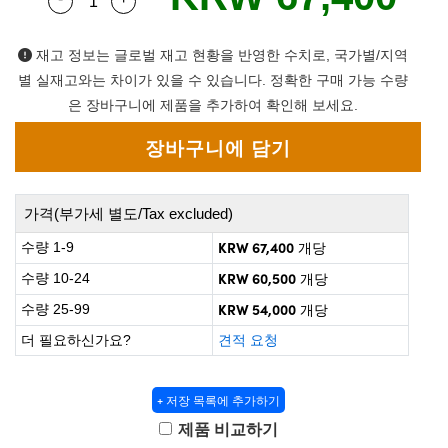
Quantity Selector
Use the plus and minus buttons to adjust the q
 Direct Microscopes
® Optical Components
on Labs™
재고 정보는 글로벌 재고 현황을 반영한 수치로, 국가별/지역
별 실재고와는 차이가 있을 수 있습니다. 정확한 구매 가능 수량
scopy
은 장바구니에 제품을 추가하여 확인해 보세요.
ics
가격(부가세 별도/Tax excluded)
n Gratings™
KRW 67,400
수량 1-9
개당
AX
KRW 60,500
수량 10-24
개당
KRW 54,000
수량 25-99
개당
tical Components
더 필요하신가요?
견적 요청
+ 저장 목록에 추가하기
nnovations (UFI)
제품 비교하기