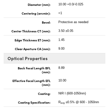
Diameter (mm):
10.00 +0.0/-0.025
Centering (arcmin):
<1
Bevel:
Protective as needed
Center Thickness CT (mm):
3.50 ±0.05
Edge Thickness ET (mm):
1.45
Clear Aperture CA (mm):
9.00
Optical Properties
Back Focal Length BFL
8.89
(mm):
Effective Focal Length EFL
10.00
(mm):
Coating:
NIR I (600-1050nm)
Coating Specification:
R
≤0.5% @ 600 - 1050nm
avg