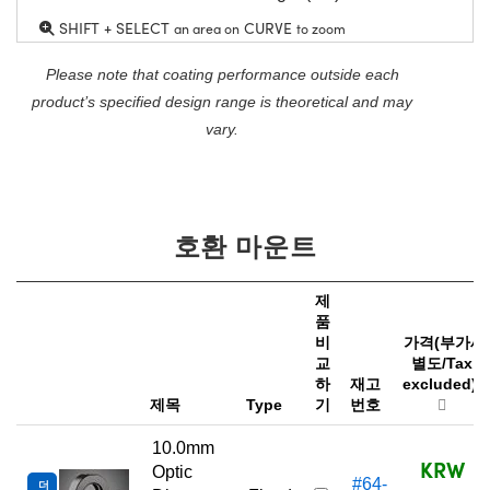
SHIFT + SELECT
CURVE
an area on
to zoom
Please note that coating performance outside each
product’s specified design range is theoretical and may
vary.
호환 마운트
제
품
비
가격(부가세
교
별도/Tax
하
재고
excluded)
제목
Type
기
번호
10.0mm
KRW
Optic
#64-
더