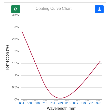
Coating Curve Chart
3.5%
3%
2.5%
Reflection (%)
2%
1.5%
1%
0.5%
0%
651
668
689
718
751
783
815
847
879
911
943
Wavelength (nm)