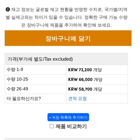
 Direct Microscopes
® Optical Components
재고 정보는 글로벌 재고 현황을 반영한 수치로, 국가별/지역
on Labs™
별 실재고와는 차이가 있을 수 있습니다. 정확한 구매 가능 수량
은 장바구니에 제품을 추가하여 확인해 보세요.
scopy
ics
가격(부가세 별도/Tax excluded)
KRW 73,200
수량 1-9
개당
n Gratings™
KRW 66,000
수량 10-25
개당
AX
KRW 58,700
수량 26-49
개당
tical Components
더 필요하신가요?
견적 요청
+ 저장 목록에 추가하기
nnovations (UFI)
제품 비교하기