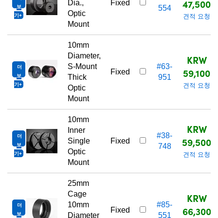
47,500
Dia.,
Fixed
보
554
Optic
기
견적 요청
Mount
10mm
Diameter,
KRW
S-Mount
#63-
더
59,100
Fixed
보
Thick
951
기
견적 요청
Optic
Mount
10mm
KRW
Inner
#38-
더
59,500
Single
Fixed
보
748
Optic
기
견적 요청
Mount
25mm
Cage
KRW
10mm
#85-
더
66,300
Fixed
보
Diameter
551