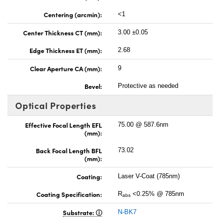
Centering (arcmin):
<1
Center Thickness CT (mm):
3.00 ±0.05
Edge Thickness ET (mm):
2.68
Clear Aperture CA (mm):
9
Bevel:
Protective as needed
Optical Properties
Effective Focal Length EFL
75.00 @ 587.6nm
(mm):
Back Focal Length BFL
73.02
(mm):
Coating:
Laser V-Coat (785nm)
Coating Specification:
R
<0.25% @ 785nm
abs
Substrate:
N-BK7