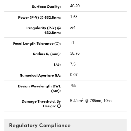
Surface Quality:
40-20
Power (P-V) @ 632.8nm:
1.5λ
Irregularity (P-V) @
λ/4
632.8nm:
Focal Length Tolerance (%):
±1
Radius R
(mm):
38.76
1
f/#:
7.5
Numerical Aperture NA:
0.07
Design Wavelength DWL
785
(nm):
2
Damage Threshold, By
5 J/cm
@ 785nm, 10ns
Design:
Regulatory Compliance