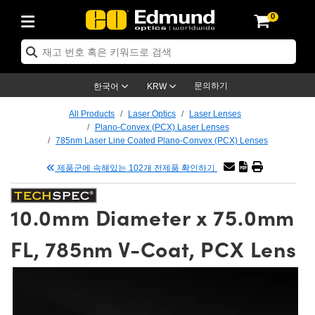
0
ptics
ser Optics
tomechanics
croscopy
asers
aging Lenses
ameras
라이트 & 조명
t Targets
ting & Detection
b & Production
p By Application
op By Brand
w Products
earance Products
ertified Products
nses
ors
em
tics® Objectives
ces
l Length Lenses
as
sion Lighting
Test Targets
trology
eaning
g
®
s
Laser Optics
 Optics
문의하기
한국어
KRW
rrors
es
ge System
bjectives
urement and Electronics
 Lenses
hernet Cameras
명
Test Targets
sion Solutions
 Handling Tools
ing
n
 신제품
Optics
d Optomechanics
All Products
Laser Optics
Laser Lenses
Plano-Convex (PCX) Laser Lenses
d Diffusers
dows
Optical Mounts
bjectives
cs
 (S-Mount Lenses)
LIR Cameras
py Lighting
ysis & Stage Micrometers
urement and Electronics
ols
ameras
echanics
 Optomechanics
 Lasers
785nm Laser Line Coated Plano-Convex (PCX) Lenses
제품군에 속해있는 102개 전제품 확인하기
ters
s
System
ctives
lifiers
iable Magnification Lenses
ion Cameras
ces
y Level Test Targets
hesives
opy
scopy
Lasers
d Microscopy
n Optics
ptics
bles and Breadboards
ctives
ty
 Objectives
meras
n Accessories
ts
ckened Products
onal Imaging
ng Lenses
 Microscopy
d Imaging Lenses
10.0mm Diameter x 75.0mm
ers
m Expanders
Stages
rrected Objectives
hanics
ses
ng Cameras
nation
ings
rs
재질
Imaging
ras
Imaging Lenses
d Cameras
FL, 785nm V-Coat, PCX Lens
cal Assemblies
ges and Slides
jugate Objectives
ssories
 Lenses
ion Labs Cameras™
opy
nd Accessories
al Imaging
nation
 Cameras
 Illumination
 Gratings
m Shaping
Apertures
Objectives
uction
oduction and Advanced
s
g and Roughness Standards
on Microscopy
g and Detection
Illumination
 Test Targets
hy