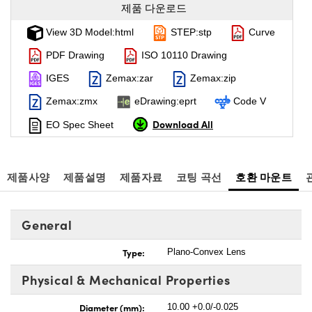
제품 다운로드
View 3D Model:html
STEP:stp
Curve
PDF Drawing
ISO 10110 Drawing
IGES
Zemax:zar
Zemax:zip
Zemax:zmx
eDrawing:eprt
Code V
Download All
EO Spec Sheet
제품사양
제품설명
제품자료
코팅 곡선
호환 마운트
General
Type:
Plano-Convex Lens
Physical & Mechanical Properties
Diameter (mm):
10.00 +0.0/-0.025