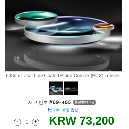
semblies
splitters
s
 Objectives
s
nt Tools
echnologies
llumination
실 또는 제품생산
Test Targets
 Testing and Detection
ns Accessories
tical Components
oscopy
echanics
명
ameras
ical Components
ty
R
Testing and Detection
d Lab and Production
tics
d Isolators
e Systems
 Cameras
g and Detection
rial Processing
Lab and Production
s
ization
 Filters
cessories and Optomechanics
실 또는 제품생산
oherence Tomography
ner
cs
ms
oom Lenses
 Interface Cameras
ptics
 신제품
 Targets
ystems
633nm Laser Line Coated Plano-Convex (PCX) Lenses
eam Sputtering) Coated Optics
nd Stage Micrometers
ras
ng Development Systems
e Optical Elements (DOE)
y Mechanics
hoto-Optical Company
#69-485
재고 번호
품절/문의요망
s
기타 코팅 옵션
KRW 73,200
es and Couplers
-
+
Quantity Selector
Use the plus and minus buttons to adjust the q