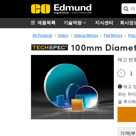
제품목록
기술역량
지식센터
회사정
All Products
Optics
Optical Mirrors
Flat Mirrors
Prec
100mm Diamete
재고 번
-
Quantity
재고 정
와는 차이
을 추가하
가격(부