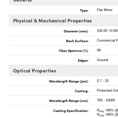
Type:
Flat Mirror
Physical & Mechanical Properties
Diameter (mm):
100.00 +0.00/
Back Surface:
Commercial P
Clear Aperture (%):
90
Edges:
Ground
Optical Properties
Wavelength Range (μm):
0.7 - 10
Coating:
Protected Go
Wavelength Range (nm):
700 - 10000
Coating Specification:
R
>96% @ 
avg
R
>96% @ 
avg