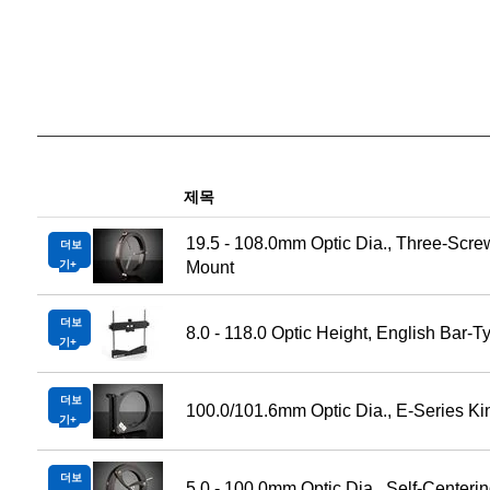
제목
19.5 - 108.0mm Optic Dia., Three-Scre
더보
기
Mount
더보
8.0 - 118.0 Optic Height, English Bar-T
기
더보
100.0/101.6mm Optic Dia., E-Series K
기
더보
5.0 - 100.0mm Optic Dia., Self-Center