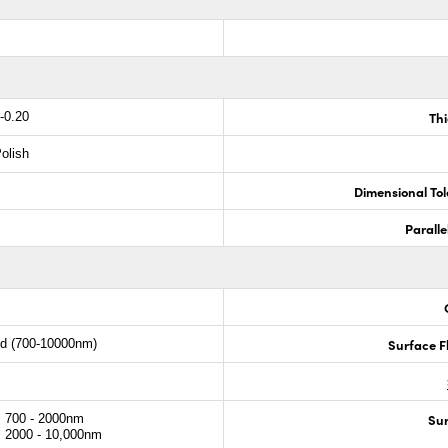
Th
-0.20
olish
Dimensional To
Paralle
Surface F
ld (700-10000nm)
Sur
700 - 2000nm
2000 - 10,000nm