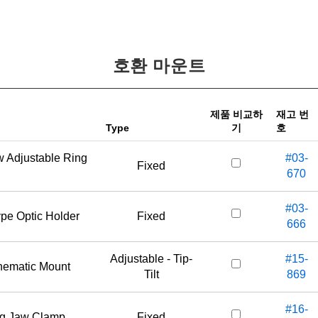
호환 마운트
제품 비교하
재고 번
Type
기
호
w Adjustable Ring
#03-
Fixed
670
#03-
ype Optic Holder
Fixed
666
Adjustable - Tip-
#15-
inematic Mount
Tilt
869
#16-
ing Jaw Clamp
Fixed