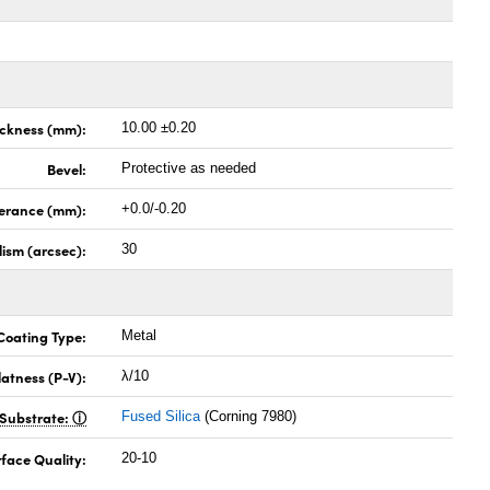
ickness (mm):
10.00 ±0.20
Bevel:
Protective as needed
lerance (mm):
+0.0/-0.20
lism (arcsec):
30
Coating Type:
Metal
latness (P-V):
λ/10
Substrate:
Fused Silica
(Corning 7980)
face Quality:
20-10