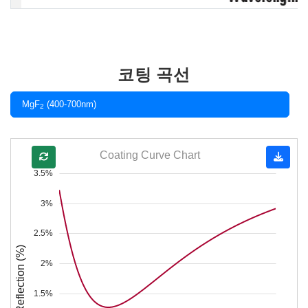
코팅 곡선
MgF
(400-700nm)
2
Coating Curve Chart
3.5%
3%
2.5%
Reflection (%)
2%
1.5%