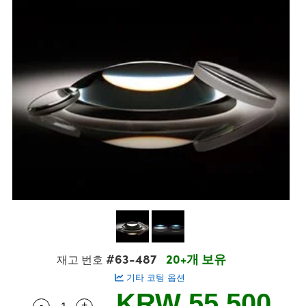
semblies
splitters
s
 Objectives
s
nt Tools
echnologies
llumination
실 또는 제품생산
Test Targets
 Testing and Detection
ns Accessories
tical Components
oscopy
echanics
명
ameras
ical Components
ty
R
Testing and Detection
d Lab and Production
tics
d Isolators
e Systems
 Cameras
g and Detection
rial Processing
Lab and Production
s
ization
 Filters
cessories and Optomechanics
실 또는 제품생산
oherence Tomography
ner
cs
ms
oom Lenses
 Interface Cameras
ptics
 신제품
 Targets
ystems
eam Sputtering) Coated Optics
nd Stage Micrometers
ras
ng Development Systems
e Optical Elements (DOE)
y Mechanics
hoto-Optical Company
s
#63-487
20+개 보유
재고 번호
기타 코팅 옵션
es and Couplers
KRW 55,500
-
+