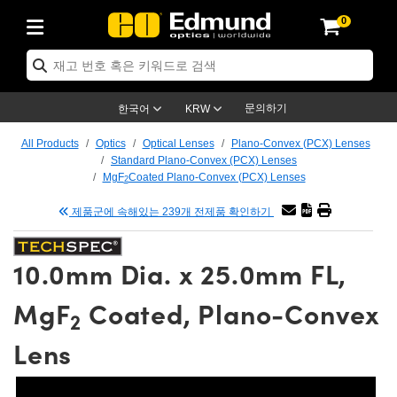
0
ptics
ser Optics
tomechanics
croscopy
asers
aging Lenses
ameras
라이트 & 조명
t Targets
ting & Detection
b & Production
p By Application
op By Brand
w Products
earance Products
ertified Products
nses
ors
em
tics® Objectives
ces
l Length Lenses
as
sion Lighting
Test Targets
trology
eaning
g
®
s
Laser Optics
 Optics
문의하기
한국어
KRW
rrors
es
ge System
bjectives
urement and Electronics
 Lenses
hernet Cameras
명
Test Targets
sion Solutions
 Handling Tools
ing
n
 신제품
Optics
d Optomechanics
All Products
Optics
Optical Lenses
Plano-Convex (PCX) Lenses
Standard Plano-Convex (PCX) Lenses
d Diffusers
dows
Optical Mounts
bjectives
cs
 (S-Mount Lenses)
LIR Cameras
py Lighting
ysis & Stage Micrometers
urement and Electronics
ols
ameras
echanics
 Optomechanics
 Lasers
MgF
Coated Plano-Convex (PCX) Lenses
2
제품군에 속해있는 239개 전제품 확인하기
ters
s
System
ctives
lifiers
iable Magnification Lenses
ion Cameras
ces
y Level Test Targets
hesives
opy
scopy
Lasers
d Microscopy
n Optics
ptics
bles and Breadboards
ctives
ty
 Objectives
meras
n Accessories
ts
ckened Products
onal Imaging
ng Lenses
 Microscopy
d Imaging Lenses
10.0mm Dia. x 25.0mm FL,
ers
m Expanders
Stages
rrected Objectives
hanics
ses
ng Cameras
nation
ings
rs
재질
Imaging
ras
Imaging Lenses
d Cameras
MgF
Coated, Plano-Convex
2
cal Assemblies
ges and Slides
jugate Objectives
ssories
 Lenses
ion Labs Cameras™
opy
nd Accessories
al Imaging
nation
 Cameras
 Illumination
Lens
 Gratings
m Shaping
Apertures
Objectives
uction
oduction and Advanced
s
g and Roughness Standards
on Microscopy
g and Detection
Illumination
 Test Targets
hy