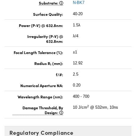
Substrate:
N-BK7
Surface Quality:
40-20
Power (P-V) @ 632.8nm:
1.5λ
Irregularity (P-V) @
λ/4
632.8nm:
Focal Length Tolerance (%):
±1
Radius R
(mm):
12.92
1
f/#:
2.5
Numerical Aperture NA:
0.20
Wavelength Range (nm):
400 - 700
2
Damage Threshold, By
10 J/cm
@ 532nm, 10ns
Design:
Regulatory Compliance