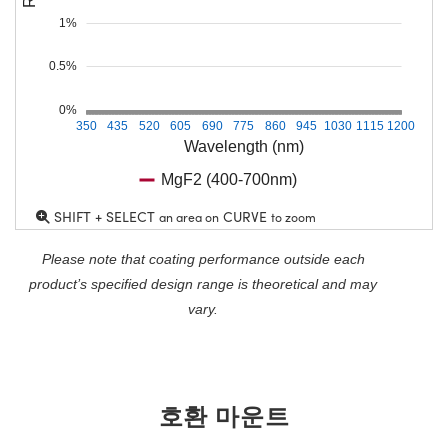
1%
0.5%
0%
350
435
520
605
690
775
860
945
1030
1115
1200
Wavelength (nm)
MgF2 (400-700nm)
SHIFT + SELECT
CURVE
an area on
to zoom
Please note that coating performance outside each
product’s specified design range is theoretical and may
vary.
호환 마운트