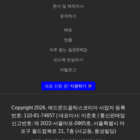
본사 및 해외지사
문의하기
배송
반품
자주 묻는 질문(FAQ)
피드백 전송하기
카탈로그
채용 진행 중!
지원하기
Copyright
2026
, 에드몬드옵틱스코리아 사업자 등록
번호: 110-81-74657 | 대표이사: 이준호 | 통신판매업
신고번호: 제 2022-서울마포-0965호, 서울특별시 마
포구 월드컵북로 21, 7층 (서교동, 풍성빌딩)