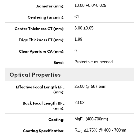
Diameter (mm):
10.00 +0.0/-0.025
Centering (arcmin):
<1
Center Thickness CT (mm):
3.00 ±0.05
Edge Thickness ET (mm):
1.99
Clear Aperture CA (mm):
9
Bevel:
Protective as needed
Optical Properties
Effective Focal Length EFL
25.00 @ 587.6nm
(mm):
Back Focal Length BFL
23.02
(mm):
Coating:
MgF
(400-700nm)
2
Coating Specification:
R
≤1.75% @ 400 - 700nm
avg