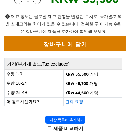
Quantity Selector
Use the plus and minus buttons to adjust the q
 Direct Microscopes
® Optical Components
on Labs™
재고 정보는 글로벌 재고 현황을 반영한 수치로, 국가별/지역
별 실재고와는 차이가 있을 수 있습니다. 정확한 구매 가능 수량
scopy
은 장바구니에 제품을 추가하여 확인해 보세요.
ics
가격(부가세 별도/Tax excluded)
n Gratings™
KRW 55,500
수량 1-9
개당
AX
KRW 49,700
수량 10-24
개당
KRW 44,600
수량 25-49
개당
tical Components
더 필요하신가요?
견적 요청
+ 저장 목록에 추가하기
nnovations (UFI)
제품 비교하기