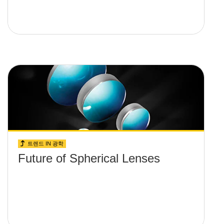
트렌드 IN 광학
Future of Spherical Lenses