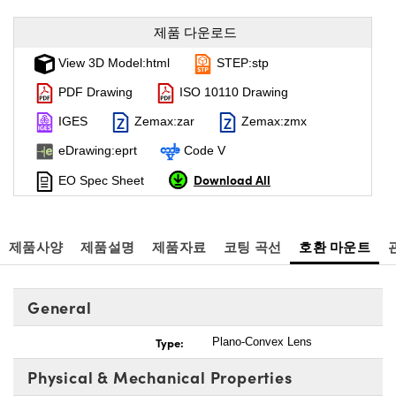
제품 다운로드
View 3D Model:html
STEP:stp
PDF Drawing
ISO 10110 Drawing
IGES
Zemax:zar
Zemax:zmx
eDrawing:eprt
Code V
Download All
EO Spec Sheet
제품사양
제품설명
제품자료
코팅 곡선
호환 마운트
General
Type:
Plano-Convex Lens
Physical & Mechanical Properties