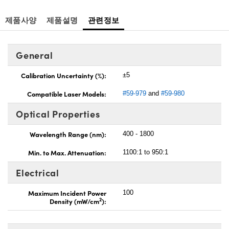
제품사양
제품설명
관련정보
General
Calibration Uncertainty (%):
±5
Compatible Laser Models:
#59-979
and
#59-980
Optical Properties
Wavelength Range (nm):
400 - 1800
Min. to Max. Attenuation:
1100:1 to 950:1
Electrical
Maximum Incident Power
100
2
Density (mW/cm
):