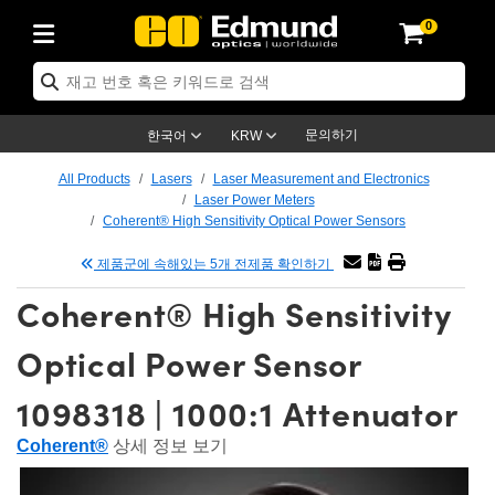
0
ptics
ser Optics
ptomechanics
icroscopy
asers
aging Lenses
ameras
라이트 & 조명
st Targets
ting & Detection
b & Production
op By Application
op By Brand
ew Products
earance Products
ertified Products
nses
ors
em
tics® Objectives
rces
l Length Lenses
ras
sion Lighting
 Test Targets
etrology
eaning
ng
C®
s
Laser Optics
d Optics
문의하기
한국어
KRW
rrors
es
age System
bjectives
surement and Electronics
c Lenses
hernet Cameras
명
Test Targets
sion Solutions
 Handling Tools
ing
on
학 신제품
 Optics
ed Optomechanics
All Products
Lasers
Laser Measurement and Electronics
Laser Power Meters
nd Diffusers
dows
Optical Mounts
bjectives
cs
s (S-Mount Lenses)
FLIR Cameras
py Lighting
lysis & Stage Micrometers
surement and Electronics
ols
ameras
®
mechanics
 Optomechanics
 Lasers
Coherent® High Sensitivity Optical Power Sensors
제품군에 속해있는 5개 전제품 확인하기
ters
rs
System
ctives
plifiers
iable Magnification Lenses
ion Cameras
rces
ay Level Test Targets
hesives
opy
scopy
Lasers
d Microscopy
Coherent® High Sensitivity
on Optics
Optics
ables and Breadboards
ctives
ty
e Objectives
meras
on Accessories
ets
ckened Products
onal Imaging
ng Lenses
 Microscopy
d Imaging Lenses
Optical Power Sensor
ers
m Expanders
 Stages
orrected Objectives
hanics
ses
ng Cameras
nation
ings
rs
 재질
 Imaging
ras
 Imaging Lenses
d Cameras
1098318 | 1000:1 Attenuator
cal Assemblies
ages and Slides
jugate Objectives
ssories
d Lenses
ion Labs Cameras™
opy
and Accessories
cal Imaging
nation
 Cameras
 Illumination
Coherent®
상세 정보 보기
n Gratings
m Shaping
 Apertures
 Objectives
duction
oduction and Advanced
as
ig and Roughness Standards
on Microscopy
g and Detection
Illumination
 Test Targets
hy