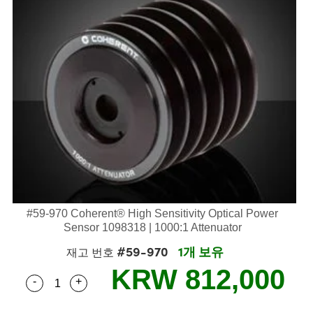
semblies
splitters
s
 Objectives
as
nt Tools
echnologies
llumination
실 또는 제품생산
Test Targets
d Testing and Detection
ns Accessories
tical Components
roscopy
mechanics
명
ameras
tical Components
ty
MR
Testing and Detection
d Lab and Production
ptics
nd Isolators
e Systems
 Cameras
g and Detection
rial Processing
 Lab and Production
cs
rization
 Filters
cessories and Optomechanics
실 또는 제품생산
oherence Tomography
ner
cs
ms
oom Lenses
d Interface Cameras
Optics
학 신제품
y Targets
ystems
eam Sputtering) Coated Optics
nd Stage Micrometers
ras
ng Development Systems
#59-970 Coherent® High Sensitivity Optical Power
e Optical Elements (DOE)
y Mechanics
hoto-Optical Company
Sensor 1098318 | 1000:1 Attenuator
#59-970
1개 보유
재고 번호
s
KRW 812,000
-
+
Quantity Selector
Use the plus and minus buttons to adjust the qua
es and Couplers