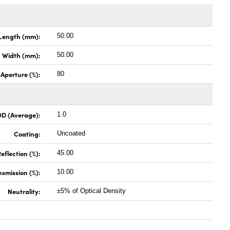
Length (mm):
50.00
Width (mm):
50.00
 Aperture (%):
80
OD (Average):
1.0
Coating:
Uncoated
eflection (%):
45.00
nsmission (%):
10.00
Neutrality:
±5% of Optical Density