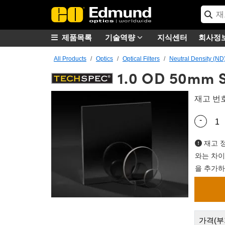
제품목록
기술역량
지식센터
회사정
All Products
Optics
Optical Filters
Neutral Density (ND)
1.0 OD 50mm Sq
재고 번
-
Quantity
재고 정
와는 차이
을 추가하
가격(부