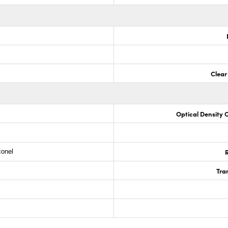
Clear
Optical Density 
R
conel
Tra