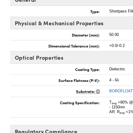
Type:
Shortpass Fil
Physical & Mechanical Properties
Diameter (mm):
50.00
Dimensional Tolerance (mm):
+0.0/-0.2
Optical Properties
Coating Type:
Dielectric
Surface Flatness (P-V):
4 - 6λ
Substrate:
BOROFLOAT
Coating Specification:
T
>90% @ 
avg
- 1150nm
AR: R
<1%
avg
Regulatory Compliance