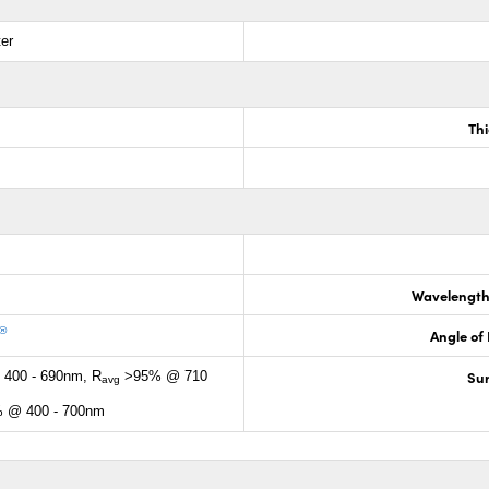
ter
Th
Wavelength
®
Angle of 
Sur
400 - 690nm, R
>95% @ 710
avg
 @ 400 - 700nm