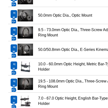
보
기
더
50.0mm Optic Dia., Optic Mount
보
기
9.5 - 73.0mm Optic Dia., Three-Screw Ad
더
보
Ring Mount
기
더
50.0/50.8mm Optic Dia., E-Series Kinem
보
기
10.0 - 60.0mm Optic Height, Metric Bar-T
더
보
Holder
기
19.5 - 108.0mm Optic Dia., Three-Screw 
더
보
Ring Mount
기
7.0 - 67.0 Optic Height, English Bar-Type
더
보
Holder
기