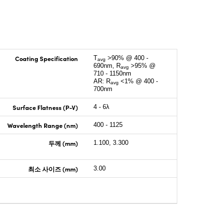
Coating Specification
T
>90% @ 400 -
avg
690nm, R
>95% @
avg
710 - 1150nm
AR: R
<1% @ 400 -
avg
700nm
Surface Flatness (P-V)
4 - 6λ
Wavelength Range (nm)
400 - 1125
두께 (mm)
1.100, 3.300
최소 사이즈 (mm)
3.00