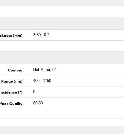
ickness (mm):
3.30 ±0.2
Coating:
Hot Mirror, 0°
 Range (nm):
400 - 1150
Incidence (°):
0
face Quality:
80-50