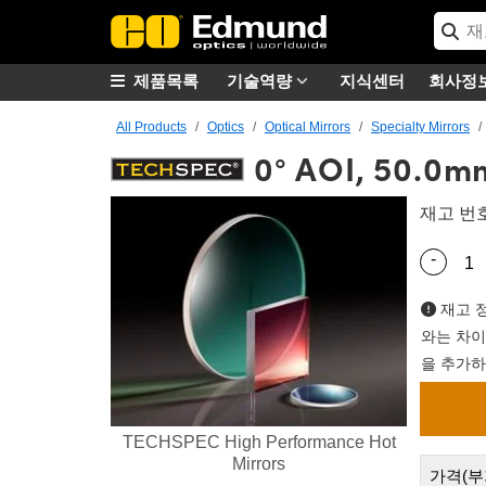
제품목록
기술역량
지식센터
회사정
All Products
Optics
Optical Mirrors
Specialty Mirrors
0° AOI, 50.0m
재고 번
-
Quantity
재고 정
와는 차이
을 추가하
TECHSPEC High Performance Hot
Mirrors
가격(부