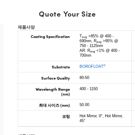
Quote Your Size
제품사양
Coating Specification
T
>85% @ 400 -
avg
690nm, R
>95% @
avg
750 - 1125nm
AR: R
<1% @ 400 -
avg
700nm
®
Substrate
BOROFLOAT
Surface Quality
80-50
Wavelength Range
400 - 1150
(nm)
최대 사이즈 (mm)
50.00
코팅
Hot Mirror, 0°, Hot Mirror,
45°