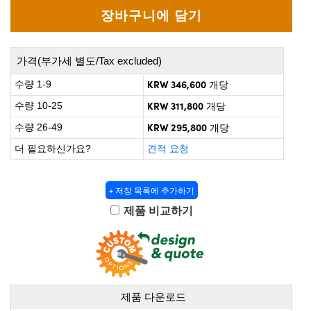
 Direct Microscopes
® Optical Components
on Labs™
가격(부가세 별도/Tax excluded)
scopy
KRW 346,600
수량 1-9
개당
ics
KRW 311,800
수량 10-25
개당
KRW 295,800
수량 26-49
개당
더 필요하신가요?
견적 요청
n Gratings™
AX
+ 저장 목록에 추가하기
제품 비교하기
tical Components
nnovations (UFI)
제품 다운로드