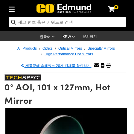
0
ptics
ser Optics
tomechanics
croscopy
asers
aging Lenses
ameras
라이트 & 조명
t Targets
ting & Detection
b & Production
p By Application
op By Brand
w Products
earance Products
ertified Products
nses
ors
em
tics® Objectives
ces
l Length Lenses
as
sion Lighting
Test Targets
trology
eaning
g
®
s
Laser Optics
 Optics
문의하기
한국어
KRW
rrors
es
ge System
bjectives
urement and Electronics
 Lenses
hernet Cameras
명
Test Targets
sion Solutions
 Handling Tools
ing
n
 신제품
Optics
d Optomechanics
All Products
Optics
Optical Mirrors
Specialty Mirrors
High Performance Hot Mirrors
d Diffusers
dows
Optical Mounts
bjectives
cs
 (S-Mount Lenses)
LIR Cameras
py Lighting
ysis & Stage Micrometers
urement and Electronics
ols
ameras
echanics
 Optomechanics
 Lasers
제품군에 속해있는 20개 전제품 확인하기
ters
s
System
ctives
lifiers
iable Magnification Lenses
ion Cameras
ces
y Level Test Targets
hesives
opy
scopy
Lasers
d Microscopy
0° AOI, 101 x 127mm, Hot
n Optics
ptics
bles and Breadboards
ctives
ty
 Objectives
meras
n Accessories
ts
ckened Products
onal Imaging
ng Lenses
 Microscopy
d Imaging Lenses
Mirror
ers
m Expanders
Stages
rrected Objectives
hanics
ses
ng Cameras
nation
ings
rs
재질
Imaging
ras
Imaging Lenses
d Cameras
cal Assemblies
ges and Slides
jugate Objectives
ssories
d Lenses
ion Labs Cameras™
opy
nd Accessories
al Imaging
nation
 Cameras
 Illumination
 Gratings
m Shaping
Apertures
Objectives
uction
oduction and Advanced
s
g and Roughness Standards
on Microscopy
g and Detection
Illumination
 Test Targets
hy