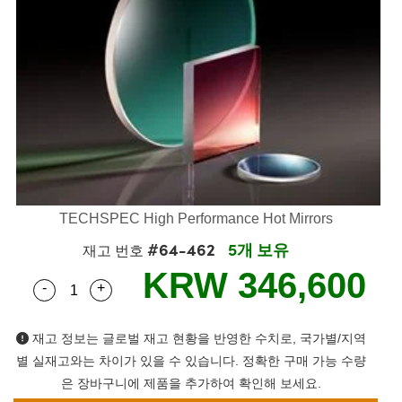
semblies
splitters
s
 Objectives
s
nt Tools
echnologies
llumination
실 또는 제품생산
Test Targets
 Testing and Detection
ns Accessories
tical Components
oscopy
echanics
명
ameras
ical Components
ty
R
Testing and Detection
d Lab and Production
tics
d Isolators
e Systems
 Cameras
g and Detection
rial Processing
Lab and Production
s
ization
 Filters
cessories and Optomechanics
실 또는 제품생산
oherence Tomography
ner
cs
ms
oom Lenses
 Interface Cameras
ptics
 신제품
 Targets
ystems
TECHSPEC High Performance Hot Mirrors
#64-462
5개 보유
eam Sputtering) Coated Optics
nd Stage Micrometers
ras
ng Development Systems
재고 번호
KRW 346,600
-
+
e Optical Elements (DOE)
y Mechanics
hoto-Optical Company
Quantity Selector
Use the plus and minus buttons to adjust the qua
s
재고 정보는 글로벌 재고 현황을 반영한 수치로, 국가별/지역
별 실재고와는 차이가 있을 수 있습니다. 정확한 구매 가능 수량
es and Couplers
은 장바구니에 제품을 추가하여 확인해 보세요.