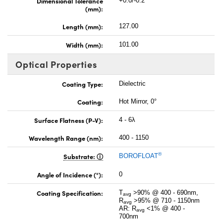
Dimensional Tolerance
+0.0/-0.2
(mm):
Length (mm):
127.00
Width (mm):
101.00
Optical Properties
Coating Type:
Dielectric
Coating:
Hot Mirror, 0°
Surface Flatness (P-V):
4 - 6λ
Wavelength Range (nm):
400 - 1150
®
Substrate:
BOROFLOAT
Angle of Incidence (°):
0
Coating Specification:
T
>90% @ 400 - 690nm,
avg
R
>95% @ 710 - 1150nm
avg
AR: R
<1% @ 400 -
avg
700nm