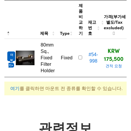
제
품
비
가격(부가세
교
재고
별도/Tax
하
번
excluded)
제목
Type
기
호
80mm
KRW
Sq.,
#54-
더
175,500
Fixed
Fixed
보
998
Filter
기
견적 요청
Holder
여기
를 클릭하면 마운트 전 종류를 확인할 수 있습니다.
관련정보