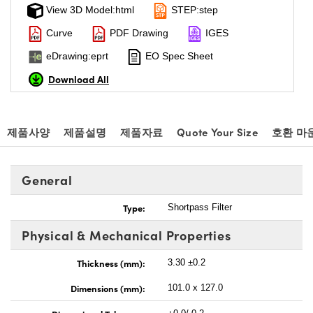
View 3D Model:html
STEP:step
Curve
PDF Drawing
IGES
eDrawing:eprt
EO Spec Sheet
Download All
제품사양
제품설명
제품자료
Quote Your Size
호환 마
General
Type:
Shortpass Filter
Physical & Mechanical Properties
Thickness (mm):
3.30 ±0.2
Dimensions (mm):
101.0 x 127.0