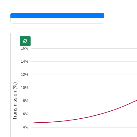
16%
14%
12%
Transmission (%)
10%
8%
6%
4%