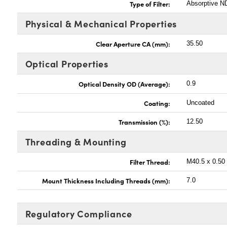
Type of Filter:
Absorptive ND
Physical & Mechanical Properties
Clear Aperture CA (mm):
35.50
Optical Properties
Optical Density OD (Average):
0.9
Coating:
Uncoated
Transmission (%):
12.50
Threading & Mounting
Filter Thread:
M40.5 x 0.50
Mount Thickness Including Threads (mm):
7.0
Regulatory Compliance