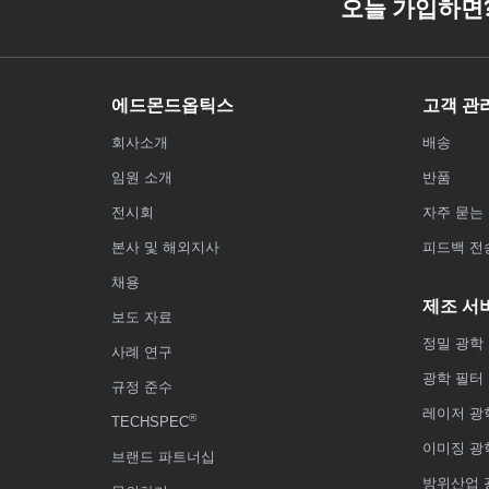
오늘 가입하면
에드몬드옵틱스
고객 관
회사소개
배송
임원 소개
반품
전시회
자주 묻는 
본사 및 해외지사
피드백 전
채용
제조 서
보도 자료
정밀 광학
사례 연구
광학 필터
규정 준수
레이저 광
®
TECHSPEC
이미징 광
브랜드 파트너십
방위산업 