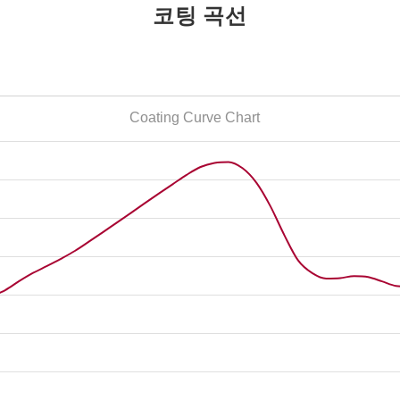
코팅 곡선
Coating Curve Chart