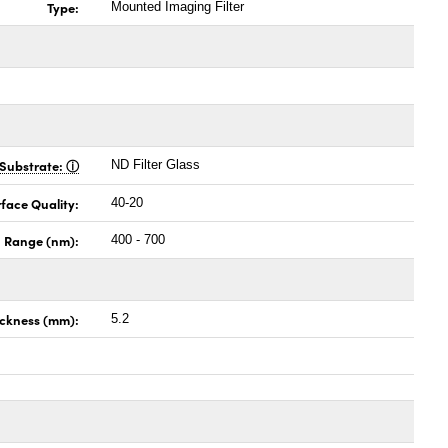
Type:
Mounted Imaging Filter
Substrate:
ND Filter Glass
face Quality:
40-20
h Range (nm):
400 - 700
ckness (mm):
5.2