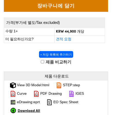
 Direct Microscopes
® Optical Components
on Labs™
가격(부가세 별도/Tax excluded)
scopy
KRW 44,900
수량 1+
개당
ics
더 필요하신가요?
견적 요청
+ 저장 목록에 추가하기
n Gratings™
제품 비교하기
AX
제품 다운로드
tical Components
View 3D Model:html
STEP:step
Curve
PDF Drawing
IGES
eDrawing:eprt
EO Spec Sheet
nnovations (UFI)
Download All