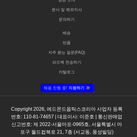
본사 및 해외지사
문의하기
배송
반품
자주 묻는 질문(FAQ)
피드백 전송하기
카탈로그
채용 진행 중!
지원하기
Copyright
2026
, 에드몬드옵틱스코리아 사업자 등록
번호: 110-81-74657 | 대표이사: 이준호 | 통신판매업
신고번호: 제 2022-서울마포-0965호, 서울특별시 마
포구 월드컵북로 21, 7층 (서교동, 풍성빌딩)