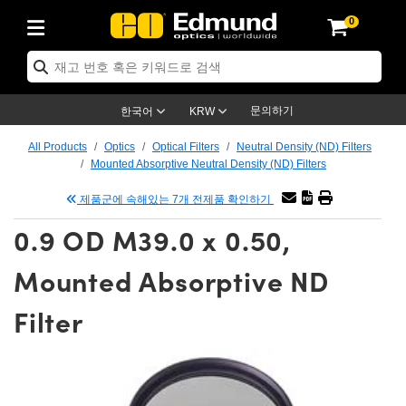
0
ptics
ser Optics
tomechanics
croscopy
asers
aging Lenses
ameras
라이트 & 조명
t Targets
ting & Detection
b & Production
p By Application
op By Brand
w Products
earance Products
ertified Products
nses
ors
em
tics® Objectives
ces
l Length Lenses
as
sion Lighting
Test Targets
trology
eaning
g
®
s
Laser Optics
 Optics
문의하기
한국어
KRW
rrors
es
ge System
bjectives
urement and Electronics
 Lenses
hernet Cameras
명
Test Targets
sion Solutions
 Handling Tools
ing
n
 신제품
Optics
d Optomechanics
All Products
Optics
Optical Filters
Neutral Density (ND) Filters
Mounted Absorptive Neutral Density (ND) Filters
d Diffusers
dows
Optical Mounts
bjectives
cs
 (S-Mount Lenses)
LIR Cameras
py Lighting
ysis & Stage Micrometers
urement and Electronics
ols
ameras
echanics
 Optomechanics
 Lasers
제품군에 속해있는 7개 전제품 확인하기
ters
s
System
ctives
lifiers
iable Magnification Lenses
ion Cameras
ces
y Level Test Targets
hesives
opy
scopy
Lasers
d Microscopy
0.9 OD M39.0 x 0.50,
n Optics
ptics
bles and Breadboards
ctives
ty
 Objectives
meras
n Accessories
ts
ckened Products
onal Imaging
ng Lenses
 Microscopy
d Imaging Lenses
Mounted Absorptive ND
ers
m Expanders
Stages
rrected Objectives
hanics
ses
ng Cameras
nation
ings
rs
재질
Imaging
ras
Imaging Lenses
d Cameras
Filter
cal Assemblies
ges and Slides
jugate Objectives
ssories
d Lenses
ion Labs Cameras™
opy
nd Accessories
al Imaging
nation
 Cameras
 Illumination
 Gratings
m Shaping
Apertures
Objectives
uction
oduction and Advanced
s
g and Roughness Standards
on Microscopy
g and Detection
Illumination
 Test Targets
hy