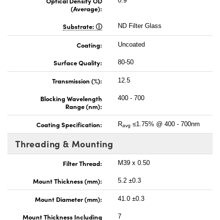
Optical Density OD
0.9
(Average):
Substrate:
ND Filter Glass
Coating:
Uncoated
Surface Quality:
80-50
Transmission (%):
12.5
Blocking Wavelength
400 - 700
Range (nm):
Coating Specification:
R
≤1.75% @ 400 - 700nm
avg
Threading & Mounting
Filter Thread:
M39 x 0.50
Mount Thickness (mm):
5.2 ±0.3
Mount Diameter (mm):
41.0 ±0.3
Mount Thickness Including
7