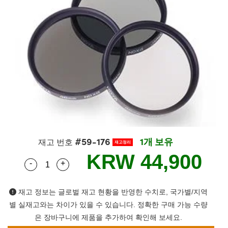
semblies
splitters
s
 Objectives
s
nt Tools
echnologies
llumination
실 또는 제품생산
Test Targets
 Testing and Detection
ns Accessories
tical Components
oscopy
echanics
명
ameras
ical Components
ty
R
Testing and Detection
d Lab and Production
tics
d Isolators
e Systems
 Cameras
g and Detection
rial Processing
Lab and Production
s
ization
 Filters
cessories and Optomechanics
실 또는 제품생산
oherence Tomography
ner
cs
ms
oom Lenses
 Interface Cameras
ptics
 신제품
 Targets
ystems
#59-176
1개 보유
eam Sputtering) Coated Optics
nd Stage Micrometers
ras
ng Development Systems
재고 번호
재고정리
KRW 44,900
-
+
e Optical Elements (DOE)
y Mechanics
hoto-Optical Company
Quantity Selector
Use the plus and minus buttons to adjust the q
s
재고 정보는 글로벌 재고 현황을 반영한 수치로, 국가별/지역
별 실재고와는 차이가 있을 수 있습니다. 정확한 구매 가능 수량
es and Couplers
은 장바구니에 제품을 추가하여 확인해 보세요.