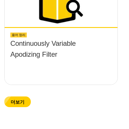
용어 정리
Continuously Variable
Apodizing Filter
더보기