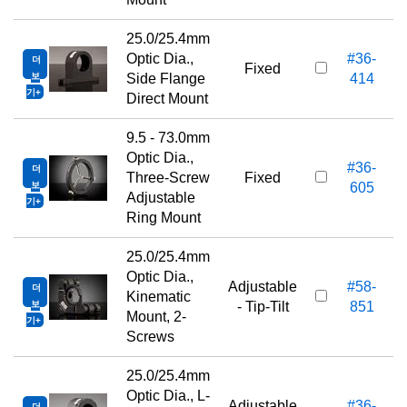
25.0/25.4mm
Optic Dia.,
#36-
더
Fixed
보
Side Flange
414
기
Direct Mount
9.5 - 73.0mm
Optic Dia.,
#36-
더
Three-Screw
Fixed
보
605
Adjustable
기
Ring Mount
25.0/25.4mm
Optic Dia.,
Adjustable
#58-
더
Kinematic
보
- Tip-Tilt
851
Mount, 2-
기
Screws
25.0/25.4mm
Optic Dia., L-
Adjustable
#36-
더