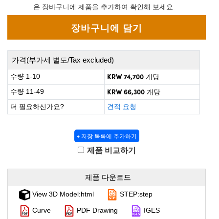
 Direct Microscopes
® Optical Components
은 장바구니에 제품을 추가하여 확인해 보세요.
on Labs™
scopy
가격(부가세 별도/Tax excluded)
ics
KRW 74,700
수량 1-10
개당
KRW 66,300
수량 11-49
개당
더 필요하신가요?
견적 요청
n Gratings™
AX
+ 저장 목록에 추가하기
제품 비교하기
tical Components
제품 다운로드
View 3D Model:html
STEP:step
nnovations (UFI)
Curve
PDF Drawing
IGES