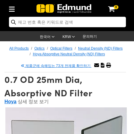
0
ptics
ser Optics
tomechanics
croscopy
asers
aging Lenses
ameras
라이트 & 조명
t Targets
ting & Detection
b & Production
p By Application
op By Brand
w Products
earance Products
ertified Products
nses
ors
em
tics® Objectives
ces
l Length Lenses
as
sion Lighting
Test Targets
trology
eaning
g
®
s
Laser Optics
 Optics
문의하기
한국어
KRW
rrors
es
ge System
bjectives
urement and Electronics
 Lenses
hernet Cameras
명
Test Targets
sion Solutions
 Handling Tools
ing
n
 신제품
Optics
d Optomechanics
All Products
Optics
Optical Filters
Neutral Density (ND) Filters
Hoya Absorptive Neutral Density (ND) Filters
d Diffusers
dows
Optical Mounts
bjectives
cs
 (S-Mount Lenses)
LIR Cameras
py Lighting
ysis & Stage Micrometers
urement and Electronics
ols
ameras
echanics
 Optomechanics
 Lasers
제품군에 속해있는 73개 전제품 확인하기
ters
s
System
ctives
lifiers
iable Magnification Lenses
ion Cameras
ces
y Level Test Targets
hesives
opy
scopy
Lasers
d Microscopy
0.7 OD 25mm Dia,
n Optics
ptics
bles and Breadboards
ctives
ty
 Objectives
meras
n Accessories
ts
ckened Products
onal Imaging
ng Lenses
 Microscopy
d Imaging Lenses
Absorptive ND Filter
ers
m Expanders
Stages
rrected Objectives
hanics
ses
ng Cameras
nation
ings
rs
재질
Imaging
ras
Imaging Lenses
d Cameras
Hoya
상세 정보 보기
cal Assemblies
ges and Slides
jugate Objectives
ssories
d Lenses
ion Labs Cameras™
opy
nd Accessories
al Imaging
nation
 Cameras
 Illumination
 Gratings
m Shaping
Apertures
Objectives
uction
oduction and Advanced
s
g and Roughness Standards
on Microscopy
g and Detection
Illumination
 Test Targets
hy