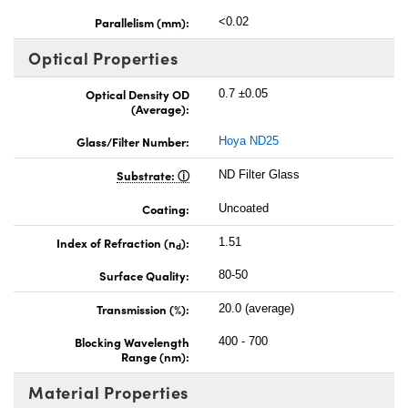
Parallelism (mm):
<0.02
Optical Properties
Optical Density OD
0.7 ±0.05
(Average):
Glass/Filter Number:
Hoya ND25
Substrate:
ND Filter Glass
Coating:
Uncoated
Index of Refraction (n
):
1.51
d
Surface Quality:
80-50
Transmission (%):
20.0 (average)
Blocking Wavelength
400 - 700
Range (nm):
Material Properties