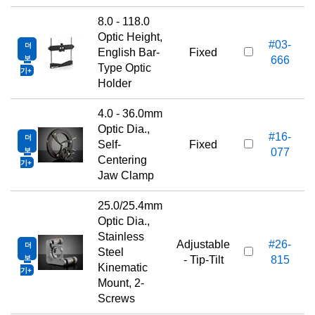
8.0 - 118.0
Optic Height,
#03-
더
English Bar-
Fixed
보
666
Type Optic
기
Holder
4.0 - 36.0mm
Optic Dia.,
#16-
더
Self-
Fixed
보
077
Centering
기
Jaw Clamp
25.0/25.4mm
Optic Dia.,
Stainless
Adjustable
#26-
더
Steel
보
- Tip-Tilt
815
Kinematic
기
Mount, 2-
Screws