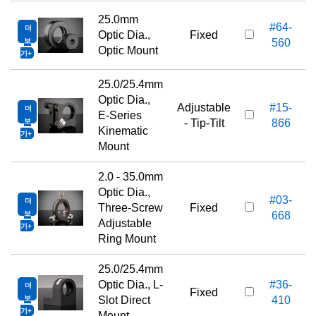
25.0mm
#64-
더
Optic Dia.,
Fixed
보
560
Optic Mount
기
25.0/25.4mm
Optic Dia.,
Adjustable
#15-
더
E-Series
보
- Tip-Tilt
866
Kinematic
기
Mount
2.0 - 35.0mm
Optic Dia.,
#03-
더
Three-Screw
Fixed
보
668
Adjustable
기
Ring Mount
25.0/25.4mm
Optic Dia., L-
#36-
더
Fixed
보
Slot Direct
410
기
Mount