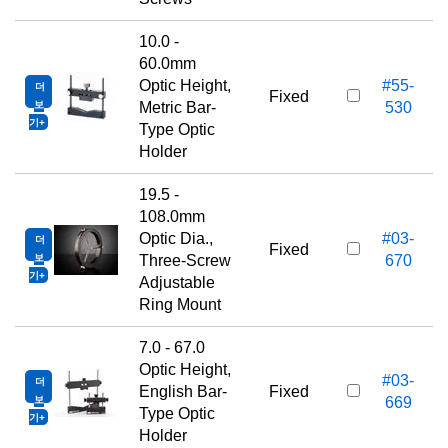
10.0 -
60.0mm
Optic Height,
#55-
더
Fixed
보
Metric Bar-
530
기
Type Optic
Holder
19.5 -
108.0mm
Optic Dia.,
#03-
더
Fixed
보
Three-Screw
670
기
Adjustable
Ring Mount
7.0 - 67.0
Optic Height,
#03-
더
English Bar-
Fixed
보
669
Type Optic
기
Holder