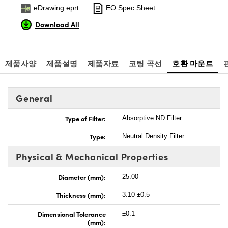
eDrawing:eprt
EO Spec Sheet
Download All
제품사양
제품설명
제품자료
코팅 곡선
호환 마운트
General
Type of Filter:
Absorptive ND Filter
Type:
Neutral Density Filter
Physical & Mechanical Properties
Diameter (mm):
25.00
Thickness (mm):
3.10 ±0.5
Dimensional Tolerance
±0.1
(mm):