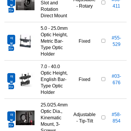
Slot and
보
- Rotary
411
Rotation
기
Direct Mount
5.0 - 25.0mm
Optic Height,
#55-
더
Metric Bar-
Fixed
보
529
Type Optic
기
Holder
7.0 - 40.0
Optic Height,
#03-
더
English Bar-
Fixed
보
676
Type Optic
기
Holder
25.0/25.4mm
Optic Dia.,
Adjustable
#58-
더
Kinematic
보
- Tip-Tilt
854
Mount, 3-
기
Screws