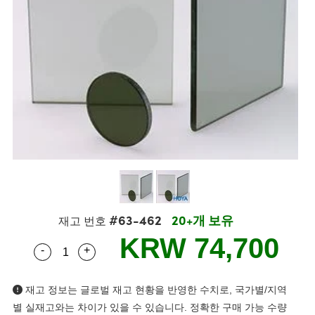
semblies
splitters
s
 Objectives
s
nt Tools
echnologies
llumination
실 또는 제품생산
Test Targets
 Testing and Detection
ns Accessories
tical Components
oscopy
echanics
명
ameras
ical Components
ty
R
Testing and Detection
d Lab and Production
tics
d Isolators
e Systems
 Cameras
g and Detection
rial Processing
Lab and Production
s
ization
 Filters
cessories and Optomechanics
실 또는 제품생산
oherence Tomography
ner
cs
ms
oom Lenses
 Interface Cameras
ptics
 신제품
 Targets
ystems
eam Sputtering) Coated Optics
nd Stage Micrometers
ras
ng Development Systems
#63-462
20+개 보유
재고 번호
e Optical Elements (DOE)
y Mechanics
hoto-Optical Company
KRW 74,700
-
+
Quantity Selector
Use the plus and minus buttons to adjust the q
s
es and Couplers
재고 정보는 글로벌 재고 현황을 반영한 수치로, 국가별/지역
별 실재고와는 차이가 있을 수 있습니다. 정확한 구매 가능 수량