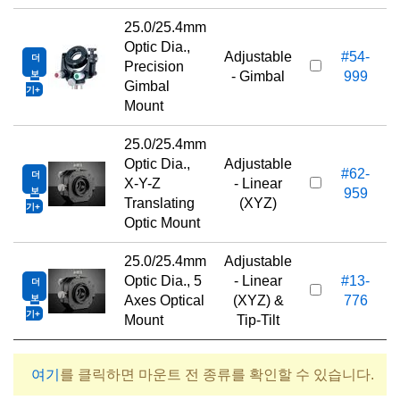
25.0/25.4mm
Optic Dia.,
Adjustable
#54-
더
Precision
보
- Gimbal
999
Gimbal
기
Mount
25.0/25.4mm
Optic Dia.,
Adjustable
#62-
더
X-Y-Z
- Linear
보
959
Translating
(XYZ)
기
Optic Mount
25.0/25.4mm
Adjustable
Optic Dia., 5
- Linear
#13-
더
1
보
Axes Optical
(XYZ) &
776
기
Mount
Tip-Tilt
여기
를 클릭하면 마운트 전 종류를 확인할 수 있습니다.