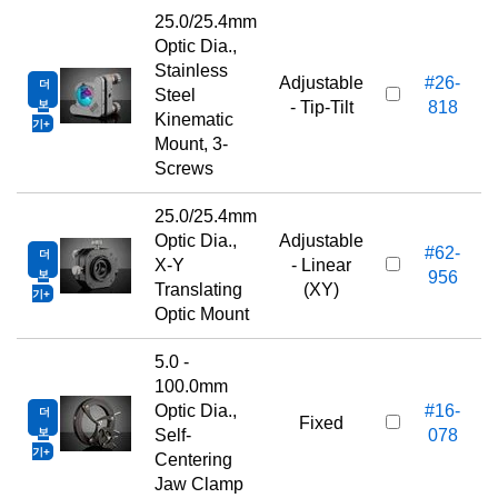
25.0/25.4mm
Optic Dia.,
Stainless
Adjustable
#26-
더
Steel
보
- Tip-Tilt
818
Kinematic
기
Mount, 3-
Screws
25.0/25.4mm
Optic Dia.,
Adjustable
#62-
더
X-Y
- Linear
보
956
Translating
(XY)
기
Optic Mount
5.0 -
100.0mm
Optic Dia.,
#16-
더
Fixed
보
Self-
078
기
Centering
Jaw Clamp