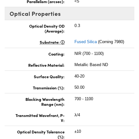
Parallelism (arcsec):
<5
Optical Properties
Optical Density OD
0.3
(Average):
Substrate:
Fused Silica
(Corning 7980)
Coating:
NIR (700 - 1100)
Reflective Material:
Metallic Based ND
Surface Quality:
40-20
Transmission (%):
50.00
Blocking Wavelength
700 - 1100
Range (nm):
Transmitted Wavefront, P-
λ/4
V:
Optical Density Tolerance
±10
(%):