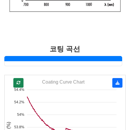
코팅 곡선
Coating Curve Chart
54.4%
54.2%
54%
53.8%