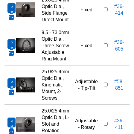
Optic Dia.,
#36-
더
Fixed
보
Side Flange
414
기
Direct Mount
9.5 - 73.0mm
Optic Dia.,
#36-
더
Three-Screw
Fixed
보
605
Adjustable
기
Ring Mount
25.0/25.4mm
Optic Dia.,
Adjustable
#58-
더
Kinematic
보
- Tip-Tilt
851
Mount, 2-
기
Screws
25.0/25.4mm
Optic Dia., L-
Adjustable
#36-
더
Slot and
보
- Rotary
411
Rotation
기