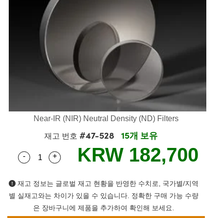
semblies
splitters
s
 Objectives
s
nt Tools
echnologies
llumination
실 또는 제품생산
Test Targets
 Testing and Detection
ns Accessories
tical Components
oscopy
echanics
명
ameras
ical Components
ty
R
Testing and Detection
d Lab and Production
tics
d Isolators
e Systems
 Cameras
g and Detection
rial Processing
Lab and Production
s
ization
 Filters
cessories and Optomechanics
실 또는 제품생산
oherence Tomography
ner
cs
ms
oom Lenses
 Interface Cameras
ptics
 신제품
 Targets
ystems
Near-IR (NIR) Neutral Density (ND) Filters
#47-528
15개 보유
eam Sputtering) Coated Optics
nd Stage Micrometers
ras
ng Development Systems
재고 번호
KRW 182,700
-
+
e Optical Elements (DOE)
y Mechanics
hoto-Optical Company
Quantity Selector
Use the plus and minus buttons to adjust the qua
s
재고 정보는 글로벌 재고 현황을 반영한 수치로, 국가별/지역
별 실재고와는 차이가 있을 수 있습니다. 정확한 구매 가능 수량
es and Couplers
은 장바구니에 제품을 추가하여 확인해 보세요.