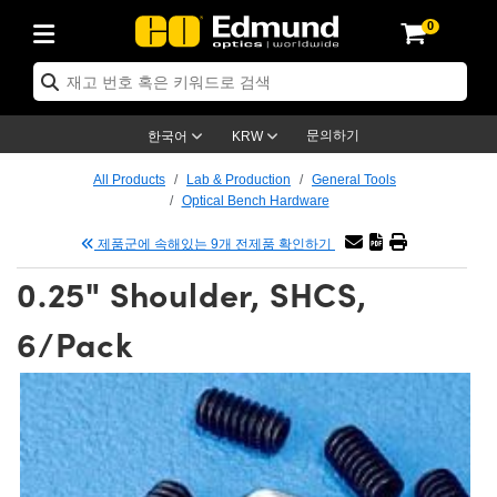
0
ptics
ser Optics
ptomechanics
icroscopy
asers
aging Lenses
ameras
라이트 & 조명
st Targets
ting & Detection
b & Production
op By Application
op By Brand
ew Products
earance Products
ertified Products
nses
ors
em
tics® Objectives
rces
l Length Lenses
ras
sion Lighting
 Test Targets
etrology
eaning
ng
C®
s
Laser Optics
d Optics
문의하기
한국어
KRW
rrors
es
age System
bjectives
surement and Electronics
c Lenses
hernet Cameras
명
Test Targets
sion Solutions
 Handling Tools
ing
on
학 신제품
 Optics
ed Optomechanics
All Products
Lab & Production
General Tools
Optical Bench Hardware
nd Diffusers
dows
Optical Mounts
bjectives
cs
s (S-Mount Lenses)
FLIR Cameras
py Lighting
lysis & Stage Micrometers
surement and Electronics
ols
ameras
®
mechanics
 Optomechanics
 Lasers
제품군에 속해있는 9개 전제품 확인하기
ters
rs
System
ctives
plifiers
iable Magnification Lenses
ion Cameras
rces
ay Level Test Targets
hesives
opy
scopy
Lasers
d Microscopy
0.25" Shoulder, SHCS,
on Optics
Optics
ables and Breadboards
ctives
ty
e Objectives
meras
on Accessories
ets
ckened Products
onal Imaging
ng Lenses
 Microscopy
d Imaging Lenses
6/Pack
ers
m Expanders
 Stages
orrected Objectives
hanics
ses
ng Cameras
nation
ings
rs
 재질
 Imaging
ras
 Imaging Lenses
d Cameras
cal Assemblies
ages and Slides
jugate Objectives
ssories
d Lenses
ion Labs Cameras™
opy
and Accessories
cal Imaging
nation
 Cameras
 Illumination
n Gratings
m Shaping
 Apertures
 Objectives
duction
oduction and Advanced
as
ig and Roughness Standards
on Microscopy
g and Detection
Illumination
 Test Targets
hy