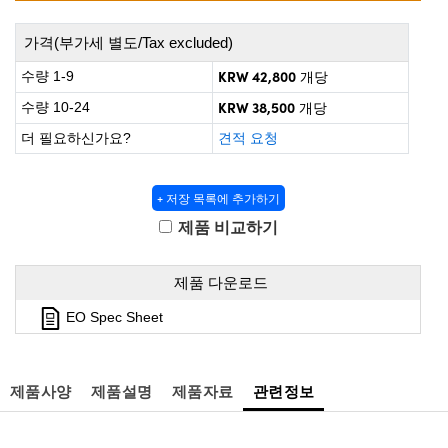
 Direct Microscopes
® Optical Components
가격(부가세 별도/Tax excluded)
s
ion Labs™
KRW 42,800
수량 1-9
개당
scopy
KRW 38,500
수량 10-24
개당
ics
더 필요하신가요?
견적 요청
+ 저장 목록에 추가하기
n Gratings™
제품 비교하기
AX
제품 다운로드
tical Components
EO Spec Sheet
제품사양
제품설명
제품자료
관련정보
Innovations (UFI)