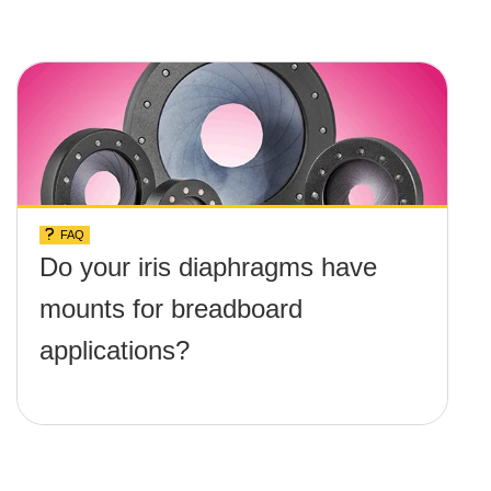
any screws protruding up
above the surface?
FAQ
Do your iris diaphragms have
mounts for breadboard
applications?