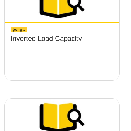
용어 정리
Inverted Load Capacity