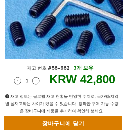
semblies
splitters
s
 Objectives
as
nt Tools
echnologies
llumination
실 또는 제품생산
Test Targets
d Testing and Detection
ns Accessories
tical Components
roscopy
mechanics
명
ameras
tical Components
ty
MR
Testing and Detection
d Lab and Production
ptics
nd Isolators
e Systems
 Cameras
g and Detection
rial Processing
 Lab and Production
cs
rization
 Filters
cessories and Optomechanics
실 또는 제품생산
oherence Tomography
ner
cs
ms
oom Lenses
d Interface Cameras
#58-682
3개 보유
Optics
학 신제품
y Targets
ystems
재고 번호
KRW 42,800
-
+
Quantity Selector
Use the plus and minus buttons to adjust the q
eam Sputtering) Coated Optics
nd Stage Micrometers
ras
ng Development Systems
e Optical Elements (DOE)
y Mechanics
hoto-Optical Company
재고 정보는 글로벌 재고 현황을 반영한 수치로, 국가별/지역
별 실재고와는 차이가 있을 수 있습니다. 정확한 구매 가능 수량
s
은 장바구니에 제품을 추가하여 확인해 보세요.
es and Couplers