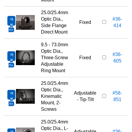
25.0/25.4mm
Optic Dia.,
#36-
더
Fixed
보
Side Flange
414
기
Direct Mount
9.5 - 73.0mm
Optic Dia.,
#36-
더
Three-Screw
Fixed
보
605
Adjustable
기
Ring Mount
25.0/25.4mm
Optic Dia.,
Adjustable
#58-
더
Kinematic
보
- Tip-Tilt
851
Mount, 2-
기
Screws
25.0/25.4mm
Optic Dia., L-
Adjustable
#36-
더