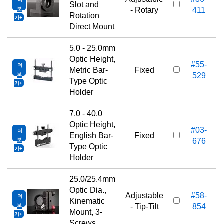
Slot and
보
- Rotary
411
Rotation
기
Direct Mount
5.0 - 25.0mm
Optic Height,
#55-
더
Metric Bar-
Fixed
보
529
Type Optic
기
Holder
7.0 - 40.0
Optic Height,
#03-
더
English Bar-
Fixed
보
676
Type Optic
기
Holder
25.0/25.4mm
Optic Dia.,
Adjustable
#58-
더
Kinematic
보
- Tip-Tilt
854
Mount, 3-
기
Screws