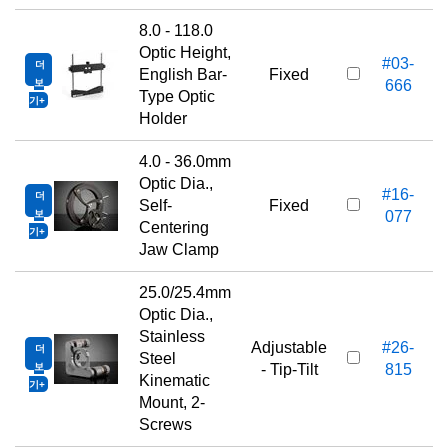
8.0 - 118.0
Optic Height,
#03-
더
English Bar-
Fixed
보
666
Type Optic
기
Holder
4.0 - 36.0mm
Optic Dia.,
#16-
더
Self-
Fixed
보
077
Centering
기
Jaw Clamp
25.0/25.4mm
Optic Dia.,
Stainless
Adjustable
#26-
더
Steel
보
- Tip-Tilt
815
Kinematic
기
Mount, 2-
Screws