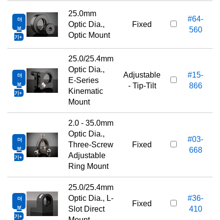
25.0mm
#64-
더
Optic Dia.,
Fixed
보
560
Optic Mount
기
25.0/25.4mm
Optic Dia.,
Adjustable
#15-
더
E-Series
보
- Tip-Tilt
866
Kinematic
기
Mount
2.0 - 35.0mm
Optic Dia.,
#03-
더
Three-Screw
Fixed
보
668
Adjustable
기
Ring Mount
25.0/25.4mm
Optic Dia., L-
#36-
더
Fixed
보
Slot Direct
410
기
Mount