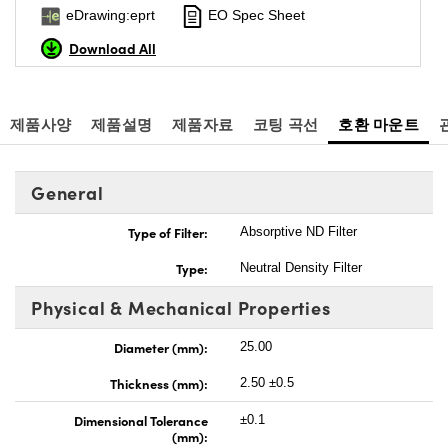
eDrawing:eprt
EO Spec Sheet
Download All
제품사양
제품설명
제품자료
코팅 곡선
호환 마운트
General
Type of Filter:
Absorptive ND Filter
Type:
Neutral Density Filter
Physical & Mechanical Properties
Diameter (mm):
25.00
Thickness (mm):
2.50 ±0.5
Dimensional Tolerance
±0.1
(mm):