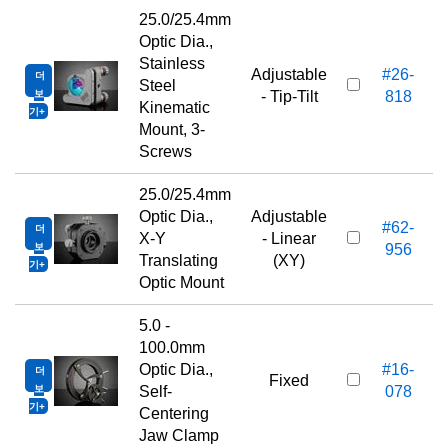
25.0/25.4mm
Optic Dia.,
Stainless
Adjustable
#26-
더
Steel
보
- Tip-Tilt
818
Kinematic
기
Mount, 3-
Screws
25.0/25.4mm
Optic Dia.,
Adjustable
#62-
더
X-Y
- Linear
보
956
Translating
(XY)
기
Optic Mount
5.0 -
100.0mm
Optic Dia.,
#16-
더
Fixed
보
Self-
078
기
Centering
Jaw Clamp