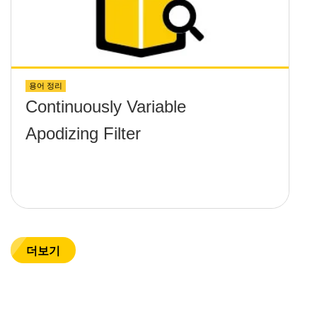
용어 정리
Continuously Variable
Apodizing Filter
더보기