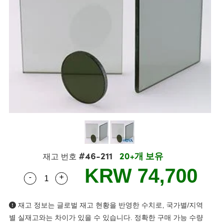
semblies
splitters
s
 Objectives
s
nt Tools
echnologies
llumination
실 또는 제품생산
Test Targets
 Testing and Detection
ns Accessories
tical Components
oscopy
echanics
명
ameras
ical Components
ty
R
Testing and Detection
d Lab and Production
tics
d Isolators
e Systems
 Cameras
g and Detection
rial Processing
Lab and Production
s
ization
 Filters
cessories and Optomechanics
실 또는 제품생산
oherence Tomography
ner
cs
ms
oom Lenses
 Interface Cameras
ptics
 신제품
 Targets
ystems
eam Sputtering) Coated Optics
nd Stage Micrometers
ras
ng Development Systems
#46-211
20+개 보유
재고 번호
e Optical Elements (DOE)
y Mechanics
hoto-Optical Company
KRW 74,700
-
+
Quantity Selector
Use the plus and minus buttons to adjust the q
s
es and Couplers
재고 정보는 글로벌 재고 현황을 반영한 수치로, 국가별/지역
별 실재고와는 차이가 있을 수 있습니다. 정확한 구매 가능 수량