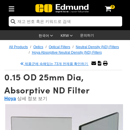
0
ptics
ser Optics
tomechanics
croscopy
asers
aging Lenses
ameras
라이트 & 조명
t Targets
ting & Detection
b & Production
p By Application
op By Brand
w Products
earance Products
ertified Products
nses
ors
em
tics® Objectives
ces
l Length Lenses
as
sion Lighting
Test Targets
trology
eaning
g
®
s
Laser Optics
 Optics
문의하기
한국어
KRW
rrors
es
ge System
bjectives
urement and Electronics
 Lenses
hernet Cameras
명
Test Targets
sion Solutions
 Handling Tools
ing
n
 신제품
Optics
d Optomechanics
All Products
Optics
Optical Filters
Neutral Density (ND) Filters
Hoya Absorptive Neutral Density (ND) Filters
d Diffusers
dows
Optical Mounts
bjectives
cs
 (S-Mount Lenses)
LIR Cameras
py Lighting
ysis & Stage Micrometers
urement and Electronics
ols
ameras
echanics
 Optomechanics
 Lasers
제품군에 속해있는 73개 전제품 확인하기
ters
s
System
ctives
lifiers
iable Magnification Lenses
ion Cameras
ces
y Level Test Targets
hesives
opy
scopy
Lasers
d Microscopy
0.15 OD 25mm Dia,
n Optics
ptics
bles and Breadboards
ctives
ty
 Objectives
meras
n Accessories
ts
ckened Products
onal Imaging
ng Lenses
 Microscopy
d Imaging Lenses
Absorptive ND Filter
ers
m Expanders
Stages
rrected Objectives
hanics
ses
ng Cameras
nation
ings
rs
재질
Imaging
ras
Imaging Lenses
d Cameras
Hoya
상세 정보 보기
cal Assemblies
ges and Slides
jugate Objectives
ssories
d Lenses
ion Labs Cameras™
opy
nd Accessories
al Imaging
nation
 Cameras
 Illumination
 Gratings
m Shaping
Apertures
Objectives
uction
oduction and Advanced
s
g and Roughness Standards
on Microscopy
g and Detection
Illumination
 Test Targets
hy