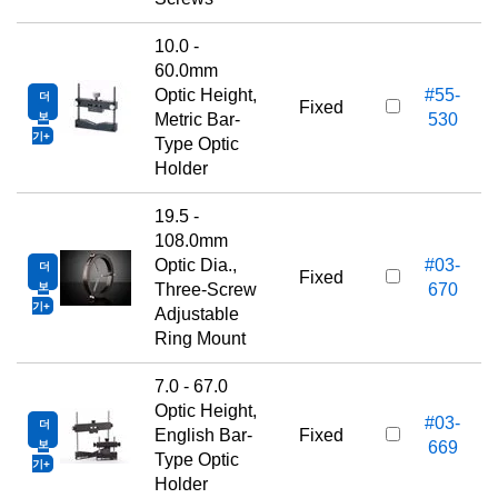
10.0 -
60.0mm
Optic Height,
#55-
더
Fixed
보
Metric Bar-
530
기
Type Optic
Holder
19.5 -
108.0mm
Optic Dia.,
#03-
더
Fixed
보
Three-Screw
670
기
Adjustable
Ring Mount
7.0 - 67.0
Optic Height,
#03-
더
English Bar-
Fixed
보
669
Type Optic
기
Holder