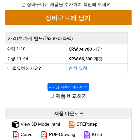
 Direct Microscopes
® Optical Components
은 장바구니에 제품을 추가하여 확인해 보세요.
on Labs™
scopy
가격(부가세 별도/Tax excluded)
ics
KRW 74,700
수량 1-10
개당
KRW 66,300
수량 11-49
개당
더 필요하신가요?
견적 요청
n Gratings™
AX
+ 저장 목록에 추가하기
제품 비교하기
tical Components
제품 다운로드
View 3D Model:html
STEP:step
nnovations (UFI)
Curve
PDF Drawing
IGES