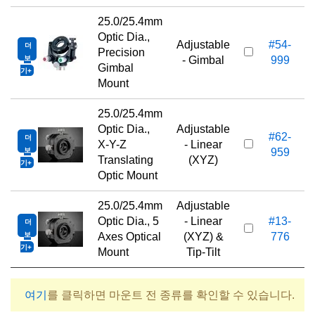
25.0/25.4mm
Optic Dia.,
Adjustable
#54-
더
Precision
보
- Gimbal
999
Gimbal
기
Mount
25.0/25.4mm
Optic Dia.,
Adjustable
#62-
더
X-Y-Z
- Linear
보
959
Translating
(XYZ)
기
Optic Mount
25.0/25.4mm
Adjustable
Optic Dia., 5
- Linear
#13-
더
1
보
Axes Optical
(XYZ) &
776
기
Mount
Tip-Tilt
여기
를 클릭하면 마운트 전 종류를 확인할 수 있습니다.