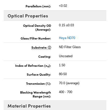
Parallelism (mm):
<0.02
Optical Properties
Optical Density OD
0.15 ±0.03
(Average):
Glass/Filter Number:
Hoya ND70
Substrate:
ND Filter Glass
Coating:
Uncoated
Index of Refraction (n
):
1.50
d
Surface Quality:
80-50
Transmission (%):
70.0 (average)
Blocking Wavelength
400 - 700
Range (nm):
Material Properties