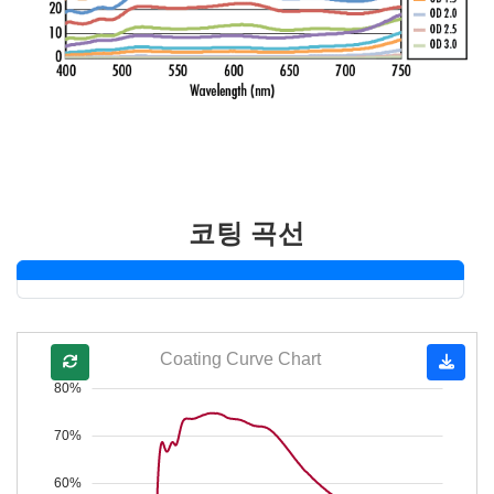
코팅 곡선
Coating Curve Chart
80%
70%
60%