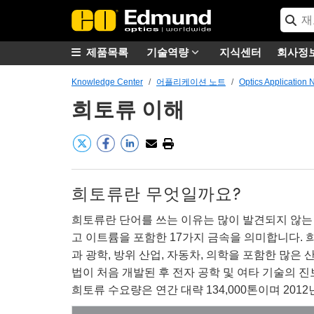
제품목록
기술역량
지식센터
회사정
Knowledge Center
어플리케이션 노트
Optics Application 
희토류 이해
희토류란 무엇일까요?
희토류란 단어를 쓰는 이유는 많이 발견되지 않는 
고 이트륨을 포함한 17가지 금속을 의미합니다.
과 광학, 방위 산업, 자동차, 의학을 포함한 많은 
법이 처음 개발된 후 전자 공학 및 여타 기술의 
희토류 수요량은 연간 대략 134,000톤이며 201