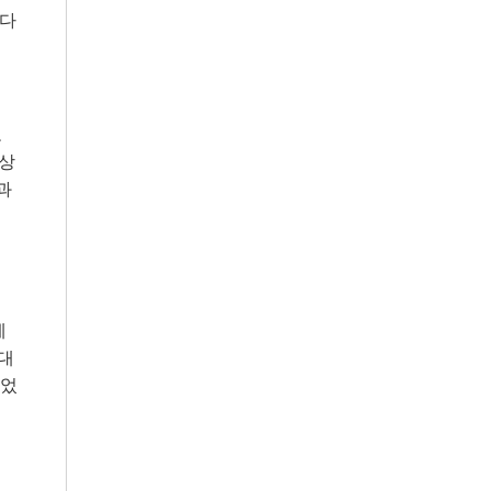
 다
로
예상
과
에
최대
되었