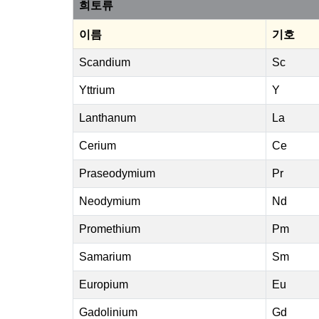
희토류
이름
기호
Scandium
Sc
Yttrium
Y
Lanthanum
La
Cerium
Ce
Praseodymium
Pr
Neodymium
Nd
Promethium
Pm
Samarium
Sm
Europium
Eu
Gadolinium
Gd