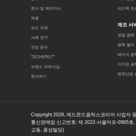
본사 및 해외지사
피드백 전
채용
제조 서
보도 자료
정밀 광학
사례 연구
광학 필터
규정 준수
레이저 광
®
TECHSPEC
이미징 광
브랜드 파트너십
방위산업 
문의하기
Copyright
2026
, 에드몬드옵틱스코리아 사업자 등록번호
통신판매업 신고번호: 제 2022-서울마포-0965호,
교동, 풍성빌딩)