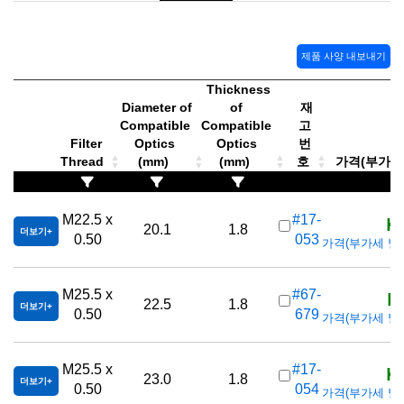
 Direct Microscopes
® Optical Components
s
ion Labs™
제품 사양 내보내기
scopy
Thickness
Diameter of
of
재
ics
Compatible
Compatible
고
Filter
Optics
Optics
번
Thread
(mm)
(mm)
호
가격(부가세 별
n Gratings™
K
M22.5 x
#17-
20.1
1.8
더보기
0.50
053
AX
가격(부가세 별도/T
tical Components
K
M25.5 x
#67-
22.5
1.8
더보기
0.50
679
가격(부가세 별도/T
Innovations (UFI)
K
M25.5 x
#17-
23.0
1.8
더보기
0.50
054
가격(부가세 별도/T