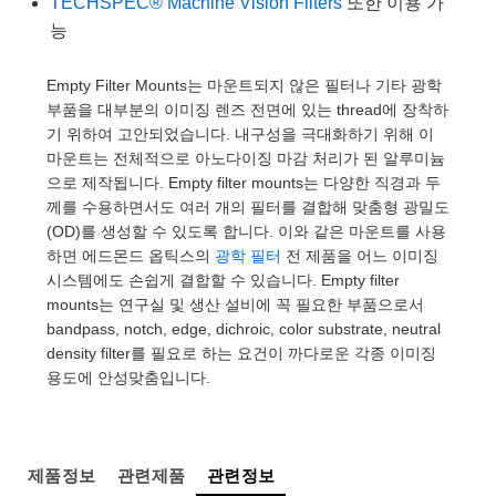
TECHSPEC® Machine Vision Filters
또한 이용 가
semblies
splitters
s
 Objectives
as
nt Tools
echnologies
llumination
실 또는 제품생산
Test Targets
d Testing and Detection
능
ns Accessories
tical Components
roscopy
mechanics
명
ameras
tical Components
ty
MR
Testing and Detection
d Lab and Production
Empty Filter Mounts는 마운트되지 않은 필터나 기타 광학
부품을 대부분의 이미징 렌즈 전면에 있는 thread에 장착하
ptics
nd Isolators
e Systems
 Cameras
g and Detection
rial Processing
 Lab and Production
기 위하여 고안되었습니다. 내구성을 극대화하기 위해 이
마운트는 전체적으로 아노다이징 마감 처리가 된 알루미늄
cs
rization
 Filters
cessories and Optomechanics
실 또는 제품생산
oherence Tomography
ner
으로 제작됩니다. Empty filter mounts는 다양한 직경과 두
께를 수용하면서도 여러 개의 필터를 결합해 맞춤형 광밀도
cs
ms
oom Lenses
d Interface Cameras
(OD)를 생성할 수 있도록 합니다. 이와 같은 마운트를 사용
하면 에드몬드 옵틱스의
광학 필터
전 제품을 어느 이미징
Optics
학 신제품
y Targets
ystems
시스템에도 손쉽게 결합할 수 있습니다. Empty filter
mounts는 연구실 및 생산 설비에 꼭 필요한 부품으로서
eam Sputtering) Coated Optics
nd Stage Micrometers
ras
ng Development Systems
bandpass, notch, edge, dichroic, color substrate, neutral
density filter를 필요로 하는 요건이 까다로운 각종 이미징
e Optical Elements (DOE)
y Mechanics
hoto-Optical Company
용도에 안성맞춤입니다.
s
es and Couplers
제품정보
관련제품
관련정보