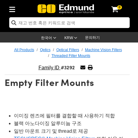
0
ptics
ser Optics
ptomechanics
icroscopy
asers
aging Lenses
ameras
라이트 & 조명
st Targets
ting & Detection
b & Production
op By Application
op By Brand
ew Products
earance Products
ertified Products
nses
ors
em
tics® Objectives
rces
l Length Lenses
ras
sion Lighting
 Test Targets
etrology
eaning
ng
C®
s
Laser Optics
d Optics
문의하기
한국어
KRW
rrors
es
age System
bjectives
surement and Electronics
c Lenses
hernet Cameras
명
Test Targets
sion Solutions
 Handling Tools
ing
on
학 신제품
 Optics
ed Optomechanics
All Products
Optics
Optical Filters
Machine Vision Filters
Threaded Filter Mounts
nd Diffusers
dows
Optical Mounts
bjectives
cs
s (S-Mount Lenses)
FLIR Cameras
py Lighting
lysis & Stage Micrometers
surement and Electronics
ols
ameras
®
mechanics
 Optomechanics
 Lasers
#3292
Family ID
ters
rs
System
ctives
plifiers
iable Magnification Lenses
ion Cameras
rces
ay Level Test Targets
hesives
opy
scopy
Lasers
d Microscopy
Empty Filter Mounts
on Optics
Optics
ables and Breadboards
ctives
ty
e Objectives
meras
on Accessories
ets
ckened Products
onal Imaging
ng Lenses
 Microscopy
d Imaging Lenses
ers
m Expanders
 Stages
orrected Objectives
hanics
ses
ng Cameras
nation
ings
rs
 재질
 Imaging
ras
 Imaging Lenses
d Cameras
cal Assemblies
ages and Slides
jugate Objectives
ssories
d Lenses
ion Labs Cameras™
opy
and Accessories
cal Imaging
nation
 Cameras
 Illumination
이미징 렌즈에 필터를 결합할 때 사용하기 적합
블랙 아노다이징 알루미늄 구조
n Gratings
m Shaping
 Apertures
 Objectives
duction
oduction and Advanced
as
ig and Roughness Standards
on Microscopy
g and Detection
Illumination
 Test Targets
일반 마운트 크기 및 thread로 제공
hy