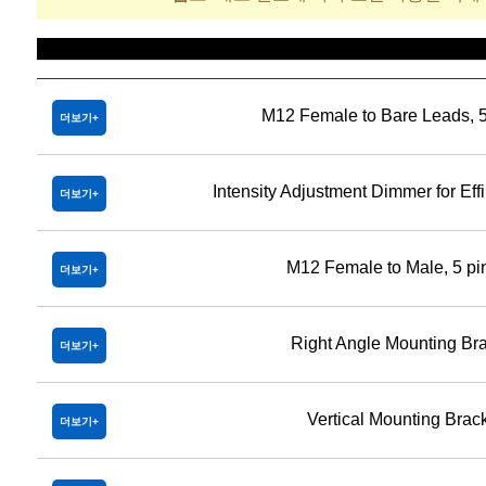
제목
M12 Female to Bare Leads, 5
더보기
Intensity Adjustment Dimmer for Eff
더보기
M12 Female to Male, 5 pi
더보기
Right Angle Mounting Br
더보기
Vertical Mounting Brac
더보기