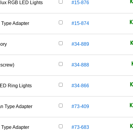
K
ffilux RGB LED Lights
#15-876
K
S Type Adapter
#15-874
ory
#34-889
 screw)
#34-888
K
LED Ring Lights
#34-866
K
pan Type Adapter
#73-409
K
K Type Adapter
#73-683