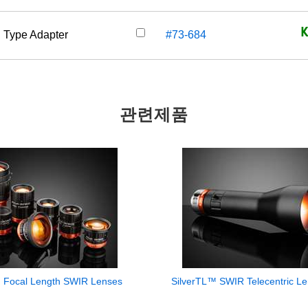
K
N Type Adapter
#73-684
관련제품
d Focal Length SWIR Lenses
SilverTL™ SWIR Telecentric L