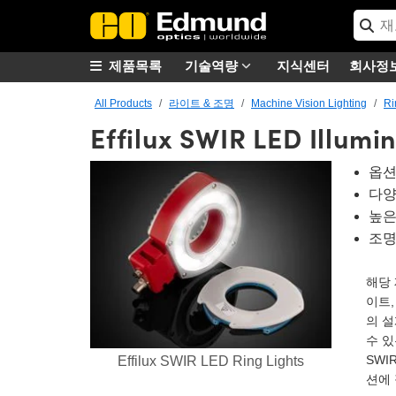
제품목록
기술역량
지식센터
회사정
All Products
라이트 & 조명
Machine Vision Lighting
Ri
Effilux SWIR LED Illumi
옵션
다양
높은
조명
해당 
이트,
의 설
수 있
SWIR
Effilux SWIR LED Ring Lights
션에