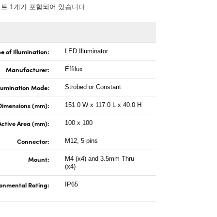
키트 1개가 포함되어 있습니다.
e of Illumination:
LED Illuminator
Manufacturer:
Effilux
llumination Mode:
Strobed or Constant
Dimensions (mm):
151.0 W x 117.0 L x 40.0 H
Active Area (mm):
100 x 100
Connector:
M12, 5 pins
Mount:
M4 (x4) and 3.5mm Thru
(x4)
onmental Rating:
IP65