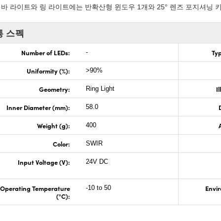
바 라이트와 링 라이트에는 반확산형 윈도우 1개와 25° 렌즈 포지셔닝 
통 스펙
Number of LEDs:
Typ
-
Uniformity (%):
>90%
Geometry:
I
Ring Light
Inner Diameter (mm):
58.0
Weight (g):
400
Color:
SWIR
Input Voltage (V):
24V DC
Operating Temperature
Envir
-10 to 50
(°C):