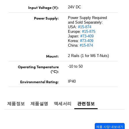
Input Voltage (V):
24V DC
Power Supply:
Power Supply Required
and Sold Separately:
USA:
#15-874
Europe:
#15-875
Japan:
#73-409
Korea:
#73-409
China:
#15-874
Mount:
2 Rails (1 for M6 T-Nuts)
Operating Temperature
-10 to 50
(°C):
Environmental Rating:
IP40
제품정보
제품설명
액세서리
관련정보
제품 사양 내보내기