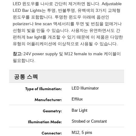
 Direct Microscopes
® Optical Components
LED 윈도우를 나사로 간단히 제거하면 됩니다. Adjustable
LED Bar Lights는 투명, 반불투명, 유백색의 3가지 교체형
s
ion Labs™
윈도우를 포함합니다. 투명한 윈도우 아래에 옵션인
polarizer나 line scan 액세서리를 두면 빛 번짐을 없애거나
scopy
선형의 빛을 만들 수 있습니다. 사용자는 유연하면서도 간
편하게 bar light를 개조할 수 있기 때문에 이 제품은 다양한
ics
유형의 어플리케이션에 이상적으로 사용될 수 있습니다.
참고:
24V power supply 및 M12 female to male 케이블이
필요합니다.
n Gratings™
공통 스펙
AX
Type of Illumination:
LED Illuminator
tical Components
Manufacturer:
Effilux
Geometry:
Bar Light
Illumination Mode:
Strobed or Constant
Innovations (UFI)
Connector:
M12, 5 pins