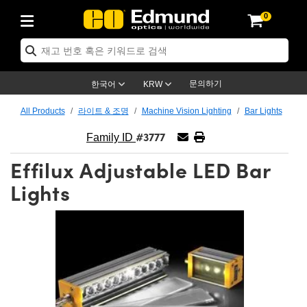
0
ptics
ser Optics
ptomechanics
icroscopy
asers
aging Lenses
ameras
라이트 & 조명
st Targets
ting & Detection
b & Production
op By Application
op By Brand
ew Products
earance Products
ertified Products
nses
ors
em
tics® Objectives
rces
l Length Lenses
ras
sion Lighting
 Test Targets
etrology
eaning
ng
C®
s
Laser Optics
d Optics
문의하기
한국어
KRW
rrors
es
age System
bjectives
surement and Electronics
c Lenses
hernet Cameras
명
Test Targets
sion Solutions
 Handling Tools
ing
on
학 신제품
 Optics
ed Optomechanics
All Products
라이트 & 조명
Machine Vision Lighting
Bar Lights
#3777
nd Diffusers
dows
Optical Mounts
bjectives
cs
s (S-Mount Lenses)
FLIR Cameras
py Lighting
lysis & Stage Micrometers
surement and Electronics
ols
ameras
®
mechanics
 Optomechanics
 Lasers
Family ID
Effilux Adjustable LED Bar
ters
rs
System
ctives
plifiers
iable Magnification Lenses
ion Cameras
rces
ay Level Test Targets
hesives
opy
scopy
Lasers
d Microscopy
Lights
on Optics
Optics
ables and Breadboards
ctives
ty
e Objectives
meras
on Accessories
ets
ckened Products
onal Imaging
ng Lenses
 Microscopy
d Imaging Lenses
ers
m Expanders
 Stages
orrected Objectives
hanics
ses
ng Cameras
nation
ings
rs
 재질
 Imaging
ras
 Imaging Lenses
d Cameras
cal Assemblies
ages and Slides
jugate Objectives
ssories
d Lenses
ion Labs Cameras™
opy
and Accessories
cal Imaging
nation
 Cameras
 Illumination
n Gratings
m Shaping
 Apertures
 Objectives
duction
oduction and Advanced
as
ig and Roughness Standards
on Microscopy
g and Detection
Illumination
 Test Targets
hy