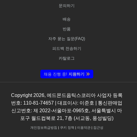
문의하기
배송
반품
자주 묻는 질문(FAQ)
피드백 전송하기
카탈로그
채용 진행 중!
지원하기
Copyright
2026
, 에드몬드옵틱스코리아 사업자 등록
번호: 110-81-74657 | 대표이사: 이준호 | 통신판매업
신고번호: 제 2022-서울마포-0965호, 서울특별시 마
포구 월드컵북로 21, 7층 (서교동, 풍성빌딩)
개인정보취급방침
|
쿠키 정책
|
이용약관
|
접근성