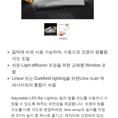
semblies
splitters
s
 Objectives
as
nt Tools
echnologies
llumination
실 또는 제품생산
Test Targets
d Testing and Detection
ns Accessories
tical Components
roscopy
mechanics
명
ameras
tical Components
ty
MR
Testing and Detection
d Lab and Production
ptics
nd Isolators
e Systems
 Cameras
g and Detection
rial Processing
 Lab and Production
cs
rization
 Filters
cessories and Optomechanics
실 또는 제품생산
oherence Tomography
ner
cs
ms
oom Lenses
d Interface Cameras
옵틱에 바로 사용 가능하며, 수동으로 조명의 원뿔형
각도 조절
Optics
학 신제품
y Targets
ystems
쉬운 Light diffusion 조정을 위한 교체형 Window 포
함
eam Sputtering) Coated Optics
nd Stage Micrometers
ras
ng Development Systems
Linear 또는 Darkfield lighting을 위한Lline scan 액
e Optical Elements (DOE)
y Mechanics
hoto-Optical Company
세서리와의 통합이 쉬움
s
Adjustable LED Bar Lights는 빛의 방출 각도를 사용자가 수
정할 수 있도록 해주는 유연성을 제공합니다. 조명의 방출
es and Couplers
각도를 다른 각도로 변경하려면, lens array의 높이를 지정
된 3가지 높이 중 하나로 옮기고, 제자리에 고정되어 있는