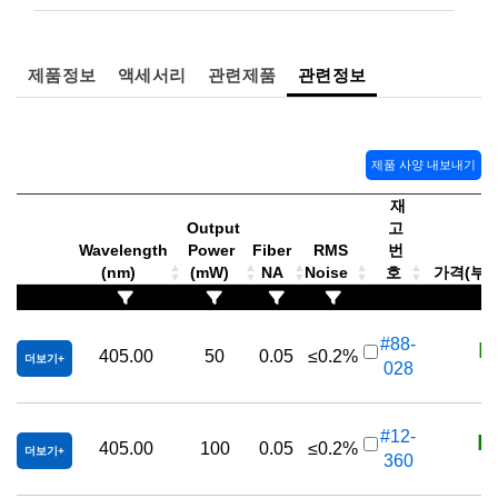
제품정보
액세서리
관련제품
관련정보
제품 사양 내보내기
재
Output
고
Wavelength
Power
Fiber
RMS
번
(nm)
(mW)
NA
Noise
호
가격(부가세
K
#88-
405.00
50
0.05
≤0.2%
더보기
028
K
#12-
405.00
100
0.05
≤0.2%
더보기
360