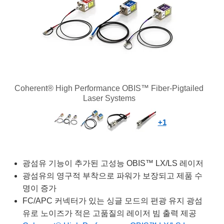
semblies
splitters
s
 Objectives
as
nt Tools
echnologies
llumination
실 또는 제품생산
Test Targets
d Testing and Detection
ns Accessories
tical Components
roscopy
mechanics
명
ameras
tical Components
ty
MR
Testing and Detection
d Lab and Production
ptics
nd Isolators
e Systems
 Cameras
g and Detection
rial Processing
 Lab and Production
cs
rization
 Filters
cessories and Optomechanics
실 또는 제품생산
oherence Tomography
ner
Coherent® High Performance OBIS™ Fiber-Pigtailed
cs
ms
oom Lenses
d Interface Cameras
Laser Systems
Optics
학 신제품
y Targets
ystems
+1
eam Sputtering) Coated Optics
nd Stage Micrometers
ras
ng Development Systems
e Optical Elements (DOE)
y Mechanics
hoto-Optical Company
광섬유 기능이 추가된 고성능 OBIS™ LX/LS 레이저
광섬유의 영구적 부착으로 파워가 보장되고 제품 수
s
명이 증가
FC/APC 커넥터가 있는 싱글 모드의 편광 유지 광섬
es and Couplers
유로 노이즈가 적은 고품질의 레이저 빔 출력 제공