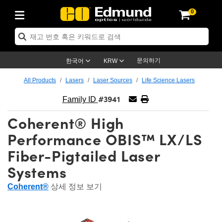
0
ptics
ser Optics
ptomechanics
icroscopy
asers
aging Lenses
ameras
라이트 & 조명
st Targets
ting & Detection
b & Production
op By Application
op By Brand
ew Products
earance Products
ertified Products
nses
ors
em
tics® Objectives
rces
l Length Lenses
ras
sion Lighting
 Test Targets
etrology
eaning
ng
C®
s
Laser Optics
d Optics
문의하기
한국어
KRW
rrors
es
age System
bjectives
surement and Electronics
c Lenses
hernet Cameras
명
Test Targets
sion Solutions
 Handling Tools
ing
on
학 신제품
 Optics
ed Optomechanics
All Products
Lasers
Laser Sources
Life Science Lasers
#3941
nd Diffusers
dows
Optical Mounts
bjectives
cs
s (S-Mount Lenses)
FLIR Cameras
py Lighting
lysis & Stage Micrometers
surement and Electronics
ols
ameras
®
mechanics
 Optomechanics
 Lasers
Family ID
Coherent® High
ters
rs
System
ctives
plifiers
iable Magnification Lenses
ion Cameras
rces
ay Level Test Targets
hesives
opy
scopy
Lasers
d Microscopy
Performance OBIS™ LX/LS
on Optics
Optics
ables and Breadboards
ctives
ty
e Objectives
meras
on Accessories
ets
ckened Products
onal Imaging
ng Lenses
 Microscopy
d Imaging Lenses
Fiber-Pigtailed Laser
ers
m Expanders
 Stages
orrected Objectives
hanics
ses
ng Cameras
nation
ings
rs
 재질
 Imaging
ras
 Imaging Lenses
d Cameras
Systems
cal Assemblies
ages and Slides
jugate Objectives
ssories
d Lenses
ion Labs Cameras™
opy
and Accessories
cal Imaging
nation
 Cameras
 Illumination
Coherent®
상세 정보 보기
n Gratings
m Shaping
 Apertures
 Objectives
duction
oduction and Advanced
as
ig and Roughness Standards
on Microscopy
g and Detection
Illumination
 Test Targets
hy