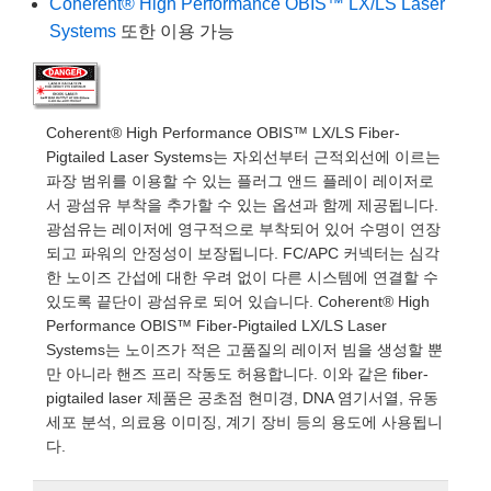
Coherent® High Performance OBIS™ LX/LS Laser
 Direct Microscopes
® Optical Components
Systems
또한 이용 가능
s
ion Labs™
scopy
Coherent® High Performance OBIS™ LX/LS Fiber-
ics
Pigtailed Laser Systems는 자외선부터 근적외선에 이르는
파장 범위를 이용할 수 있는 플러그 앤드 플레이 레이저로
서 광섬유 부착을 추가할 수 있는 옵션과 함께 제공됩니다.
광섬유는 레이저에 영구적으로 부착되어 있어 수명이 연장
n Gratings™
되고 파워의 안정성이 보장됩니다. FC/APC 커넥터는 심각
한 노이즈 간섭에 대한 우려 없이 다른 시스템에 연결할 수
AX
있도록 끝단이 광섬유로 되어 있습니다. Coherent® High
Performance OBIS™ Fiber-Pigtailed LX/LS Laser
tical Components
Systems는 노이즈가 적은 고품질의 레이저 빔을 생성할 뿐
만 아니라 핸즈 프리 작동도 허용합니다. 이와 같은 fiber-
pigtailed laser 제품은 공초점 현미경, DNA 염기서열, 유동
세포 분석, 의료용 이미징, 계기 장비 등의 용도에 사용됩니
Innovations (UFI)
다.