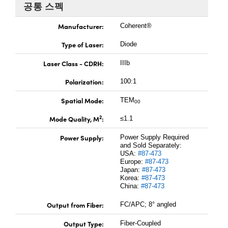
공통 스펙
Manufacturer:
Coherent®
Type of Laser:
Diode
Laser Class - CDRH:
IIIb
Polarization:
100:1
Spatial Mode:
TEM
00
2
Mode Quality, M
:
≤1.1
Power Supply:
Power Supply Required
and Sold Separately:
USA:
#87-473
Europe:
#87-473
Japan:
#87-473
Korea:
#87-473
China:
#87-473
Output from Fiber:
FC/APC; 8° angled
Output Type:
Fiber-Coupled