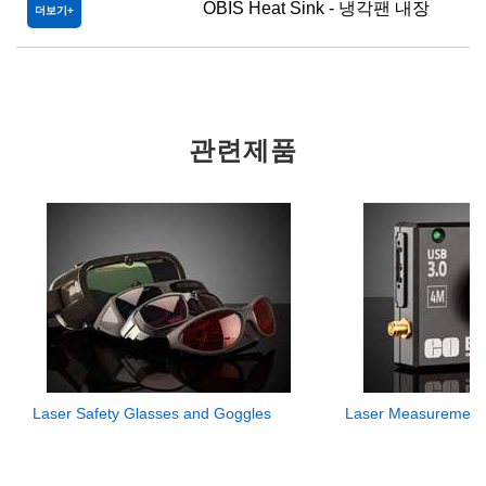
OBIS Heat Sink - 냉각팬 내장
더보기
관련제품
Laser Safety Glasses and Goggles
Laser Measurement 