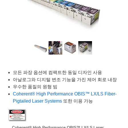
semblies
splitters
s
 Objectives
as
nt Tools
echnologies
llumination
실 또는 제품생산
Test Targets
d Testing and Detection
ns Accessories
tical Components
roscopy
mechanics
명
ameras
tical Components
ty
MR
Testing and Detection
d Lab and Production
ptics
nd Isolators
e Systems
 Cameras
g and Detection
rial Processing
 Lab and Production
cs
rization
 Filters
cessories and Optomechanics
실 또는 제품생산
oherence Tomography
ner
cs
ms
oom Lenses
d Interface Cameras
Optics
학 신제품
y Targets
ystems
모든 파장 옵션에 컴팩트한 동일 디자인 사용
eam Sputtering) Coated Optics
nd Stage Micrometers
ras
ng Development Systems
아날로그와 디지털 변조 기능을 가진 제어 회로 내장
우수한 품질의 원형 빔
e Optical Elements (DOE)
y Mechanics
hoto-Optical Company
Coherent® High Performance OBIS™ LX/LS Fiber-
Pigtailed Laser Systems
또한 이용 가능
s
es and Couplers
Coherent® High Performance OBIS™ LX/LS Laser