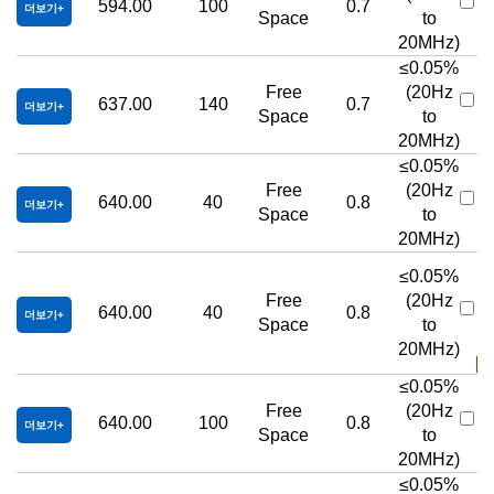
594.00
100
0.7
더보기
Space
to
20MHz)
≤0.05%
Free
(20Hz
637.00
140
0.7
더보기
Space
to
20MHz)
≤0.05%
Free
(20Hz
640.00
40
0.8
더보기
Space
to
20MHz)
≤0.05%
Free
(20Hz
640.00
40
0.8
R
더보기
Space
to
20MHz)
재
≤0.05%
Free
(20Hz
640.00
100
0.8
더보기
Space
to
20MHz)
≤0.05%