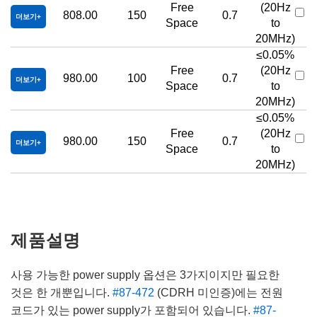
Free
(20Hz
808.00
150
0.7
더보기
Space
to
20MHz)
≤0.05%
Free
(20Hz
980.00
100
0.7
더보기
Space
to
20MHz)
≤0.05%
Free
(20Hz
980.00
150
0.7
더보기
Space
to
20MHz)
제품설명
사용 가능한 power supply 옵션은 3가지이지만 필요한
것은 한 개뿐입니다.
#87-472
(CDRH 미인증)에는 전원
코드가 있는 power supply가 포함되어 있습니다.
#87-