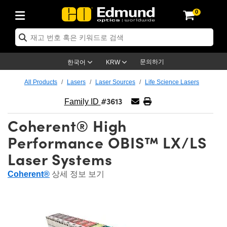
0
ptics
ser Optics
ptomechanics
icroscopy
asers
aging Lenses
ameras
라이트 & 조명
st Targets
ting & Detection
b & Production
op By Application
op By Brand
ew Products
earance Products
ertified Products
nses
ors
em
tics® Objectives
rces
l Length Lenses
ras
sion Lighting
 Test Targets
etrology
eaning
ng
C®
s
Laser Optics
d Optics
문의하기
한국어
KRW
rrors
es
age System
bjectives
surement and Electronics
c Lenses
hernet Cameras
명
Test Targets
sion Solutions
 Handling Tools
ing
on
학 신제품
 Optics
ed Optomechanics
All Products
Lasers
Laser Sources
Life Science Lasers
#3613
nd Diffusers
dows
Optical Mounts
bjectives
cs
s (S-Mount Lenses)
FLIR Cameras
py Lighting
lysis & Stage Micrometers
surement and Electronics
ols
ameras
®
mechanics
 Optomechanics
 Lasers
Family ID
Coherent® High
ters
rs
System
ctives
plifiers
iable Magnification Lenses
ion Cameras
rces
ay Level Test Targets
hesives
opy
scopy
Lasers
d Microscopy
Performance OBIS™ LX/LS
on Optics
Optics
ables and Breadboards
ctives
ty
e Objectives
meras
on Accessories
ets
ckened Products
onal Imaging
ng Lenses
 Microscopy
d Imaging Lenses
Laser Systems
ers
m Expanders
 Stages
orrected Objectives
hanics
ses
ng Cameras
nation
ings
rs
 재질
 Imaging
ras
 Imaging Lenses
d Cameras
Coherent®
상세 정보 보기
cal Assemblies
ages and Slides
jugate Objectives
ssories
d Lenses
ion Labs Cameras™
opy
and Accessories
cal Imaging
nation
 Cameras
 Illumination
n Gratings
m Shaping
 Apertures
 Objectives
duction
oduction and Advanced
as
ig and Roughness Standards
on Microscopy
g and Detection
Illumination
 Test Targets
hy