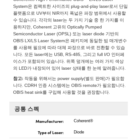
 Direct Microscopes
® Optical Components
System은 컴팩트한 사이즈의 plug-and-play laser로서 단일
플랫폼으로 UV부터 NIR까지 폭넓은 파장 범위에서 사용할
s
ion Labs™
수 있습니다. 각각의 laser는 두 가지 기술 중 한 가지를 이
용하지만, Coherent 고유의 Optically Pumped
scopy
Semiconductor Laser (OPSL) 또는 laser diode 기반의
OBIS LX/LS Laser System은 패키지에 동일한 빔 매개변수
ics
를 사용해 필요에 따라 대체 파장으로 바로 전환할 수 있습
니다. 모든 laser에는 USB, RS-485, 그리고 full I/O 인터페
이스가 포함되어 있습니다. 위쪽 덮개에는 여러 가지 색상
의 LED가 내장되어 있어 laser 상태를 한 눈에 알려줍니다.
n Gratings™
참고:
작동을 위해서는 power supply(별도 판매)가 필요합
AX
니다. CDRH 인증 시스템에는 OBIS remote가 필요합니다.
OBIS heat sink를 구입해 사용할 것을 권장합니다.
tical Components
공통 스펙
Manufacturer:
Coherent®
Innovations (UFI)
Type of Laser:
Diode