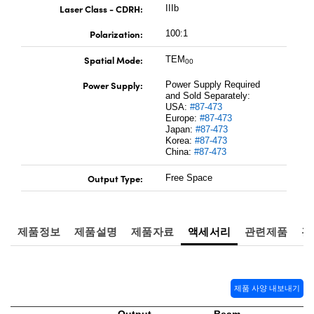
Laser Class - CDRH:
IIIb
Polarization:
100:1
Spatial Mode:
TEM
00
Power Supply:
Power Supply Required
and Sold Separately:
USA:
#87-473
Europe:
#87-473
Japan:
#87-473
Korea:
#87-473
China:
#87-473
Output Type:
Free Space
제품정보
제품설명
제품자료
액세서리
관련제품
관
제품 사양 내보내기