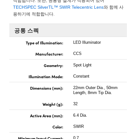
적합합니다. 또한, 원통형 설계가 적용되어 있어
 Direct Microscopes
® Optical Components
TECHSPEC SilverTL™ SWIR Telecentric Lens
와 함께 사
용하기에 적합합니다.
s
ion Labs™
scopy
공통 스펙
Type of Illumination:
ics
LED Illuminator
Manufacturer:
CCS
Geometry:
Spot Light
n Gratings™
Illumination Mode:
Constant
AX
Dimensions (mm):
22mm Outer Dia., 50mm
Length, 8mm Tip Dia.
tical Components
Weight (g):
32
Active Area (mm):
6.4 Dia.
Innovations (UFI)
Color:
SWIR
Minimum Input Current:
0.7