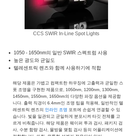
semblies
splitters
s
 Objectives
as
nt Tools
echnologies
llumination
실 또는 제품생산
Test Targets
d Testing and Detection
ns Accessories
tical Components
roscopy
mechanics
명
ameras
tical Components
ty
MR
Testing and Detection
d Lab and Production
ptics
nd Isolators
e Systems
 Cameras
g and Detection
rial Processing
 Lab and Production
CCS SWIR In-Line Spot Lights
cs
rization
 Filters
cessories and Optomechanics
실 또는 제품생산
oherence Tomography
ner
1050 - 1650nm의 일반 SWIR 스펙트럼 사용
cs
ms
oom Lenses
d Interface Cameras
높은 광도와 균일도
텔레센트릭 렌즈와 함께 사용하기에 적합
Optics
학 신제품
y Targets
ystems
해당 제품은 가볍고 컴팩트한 하우징에 고출력과 균일한 스
eam Sputtering) Coated Optics
nd Stage Micrometers
ras
ng Development Systems
폿 조명을 구현한 제품으로, 1050nm, 1200nm, 1300nm,
1450nm, 1550nm, 1650nm의 다양한 파장 옵션을 제공합
e Optical Elements (DOE)
y Mechanics
hoto-Optical Company
니다. 출력 직경이 6.4mm인 조명 팁을 적용해, 일반적인 텔
레센트릭 렌즈의
인라인 조명
포트에 손쉽게 연결할 수 있
s
습니다. 빛을 일관되고 균일하게 분포시켜 타깃 전체를 고
르게 비춰줍니다. 해당 제품은 웨이퍼 투과 검사, 패키지 검
es and Couplers
사, 수분 함량 검사, 물방울 맺힘 검사 등의 어플리케이션에