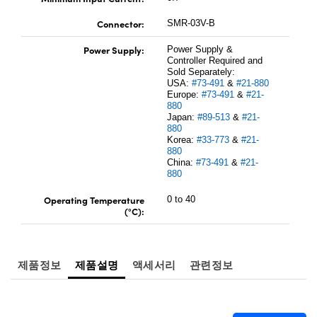
Connector:
SMR-03V-B
Power Supply:
Power Supply &
Controller Required and
Sold Separately:
USA:
#73-491
&
#21-880
Europe:
#73-491
&
#21-
880
Japan:
#89-513
&
#21-
880
Korea:
#33-773
&
#21-
880
China:
#73-491
&
#21-
880
Operating Temperature
0 to 40
(°C):
제품정보
제품설명
액세서리
관련정보