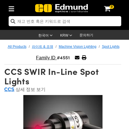
0
ptics
ser Optics
ptomechanics
icroscopy
asers
aging Lenses
ameras
라이트 & 조명
st Targets
ting & Detection
b & Production
op By Application
op By Brand
ew Products
earance Products
ertified Products
nses
ors
em
tics® Objectives
rces
l Length Lenses
ras
sion Lighting
 Test Targets
etrology
eaning
ng
C®
s
Laser Optics
d Optics
문의하기
한국어
KRW
rrors
es
age System
bjectives
surement and Electronics
c Lenses
hernet Cameras
명
Test Targets
sion Solutions
 Handling Tools
ing
on
학 신제품
 Optics
ed Optomechanics
All Products
라이트 & 조명
Machine Vision Lighting
Spot Lights
#4551
nd Diffusers
dows
Optical Mounts
bjectives
cs
s (S-Mount Lenses)
FLIR Cameras
py Lighting
lysis & Stage Micrometers
surement and Electronics
ols
ameras
®
mechanics
 Optomechanics
 Lasers
Family ID
CCS SWIR In-Line Spot
ters
rs
System
ctives
plifiers
iable Magnification Lenses
ion Cameras
rces
ay Level Test Targets
hesives
opy
scopy
Lasers
d Microscopy
Lights
on Optics
Optics
ables and Breadboards
ctives
ty
e Objectives
meras
on Accessories
ets
ckened Products
onal Imaging
ng Lenses
 Microscopy
d Imaging Lenses
CCS
상세 정보 보기
ers
m Expanders
 Stages
orrected Objectives
hanics
ses
ng Cameras
nation
ings
rs
 재질
 Imaging
ras
 Imaging Lenses
d Cameras
cal Assemblies
ages and Slides
jugate Objectives
ssories
d Lenses
ion Labs Cameras™
opy
and Accessories
cal Imaging
nation
 Cameras
 Illumination
n Gratings
m Shaping
 Apertures
 Objectives
duction
oduction and Advanced
as
ig and Roughness Standards
on Microscopy
g and Detection
Illumination
 Test Targets
hy