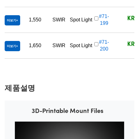
KRW
#71-
1,550
SWIR
Spot Light
더보기
199
KRW
#71-
1,650
SWIR
Spot Light
더보기
200
제품설명
3D-Printable Mount Files