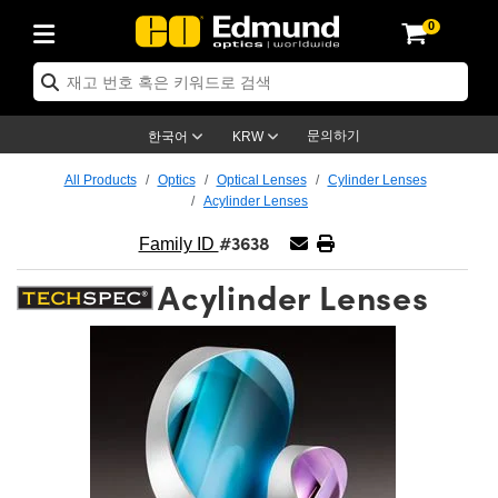
0
cs
es
ction
ion
cation
d
s
ducts
oducts
ives
es
문의하기
한국어
KRW
Electronics
as
ns
ols
ics
All Products
Optics
Optical Lenses
Cylinder Lenses
Acylinder Lenses
ts
nses)
 Micrometers
Electronics
ics
#3638
Family ID
ication Lenses
Targets
Acylinder Lenses
adboards
s
cts
ses
tives
ses
s
es
ives
eras™
ies
 Advanced Photography
ness Standards
y
ion