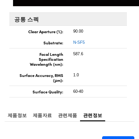
oscopes
mponents
공통 스펙
Clear Aperture (%):
90.00
Substrate:
N-SF5
Focal Length
587.6
Specification
Wavelength (nm):
Surface Accuracy, RMS
1.0
(μm):
Surface Quality:
60-40
nents
제품정보
제품자료
관련제품
관련정보
FI)