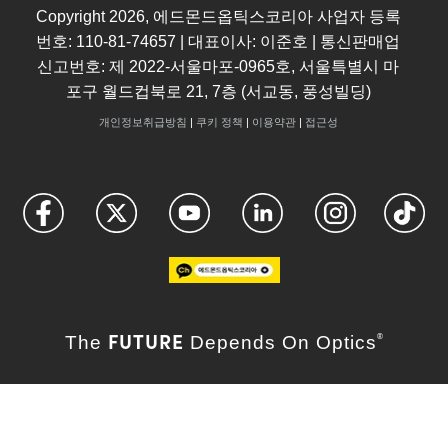
Copyright
2026
, 에드몬드옵틱스코리아 사업자 등록
번호: 110-81-74657 | 대표이사: 이준호 | 통신판매업
신고번호: 제 2022-서울마포-0965호, 서울특별시 마
포구 월드컵북로 21, 7층 (서교동, 풍성빌딩)
개인정보취급방침
|
쿠키 정책
|
이용약관
|
접근성
FUTURE
The
Depends On Optics
®