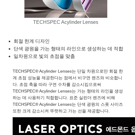
es
산
Detection
nents
nts
Detection
duction
TECHSPEC Acylinder Lenses
ion
ng
uction
회절 한계 디자인
d Optomechanics
산
ography
단색 광원을 가는 형태의 라인으로 생성하는 데 적합
일차원으로 빛의 초점을 맞춤
ameras
TECHSPEC® Acylinder Lenses는 단일 차원으로만 회절 한
계 초점 성능을 제공한다는 점에서 비구면 렌즈와 비슷합니
g) Coated Optics
rometers
nt Systems
다. 초점 축을 따라 구면 수차를 감소시킴으로써
TECHSPEC® Acylinder Lenses는 가는 형태의 라인을 생성
ments (DOE)
 Company
하는 데 사용하기 적합합니다. 표준 실린더 렌즈에 비해
TECHSPEC® Acylinder Lenses는 단색 광원의 스폿 사이즈
또한 크게 감소시켜 뚜렷하고 가는 선을 제공합니다.
ers