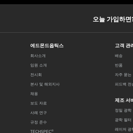
오늘 가입하면
에드몬드옵틱스
고객 관
회사소개
배송
임원 소개
반품
전시회
자주 묻는 
본사 및 해외지사
피드백 전
채용
제조 서
보도 자료
정밀 광학
사례 연구
광학 필터
규정 준수
레이저 광
®
TECHSPEC