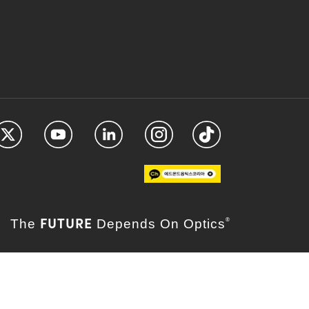
FUTURE
The
Depends On Optics
®