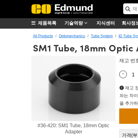
제품목록
기술역량
지식센터
회사정
All Products
Optomechanics
Tube System
ID Tube Sy
SM1 Tube, 18mm Optic 
재고 번
-
Quantity
재고 정
와는 차이
을 추가하
#36-420: SM1 Tube, 18mm Optic
Adapter
가격(부