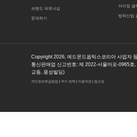
이미징 광
브랜드 파트너십
방위산업 
문의하기
Copyright
2026
, 에드몬드옵틱스코리아 사업자 등록번호
통신판매업 신고번호: 제 2022-서울마포-0965호,
교동, 풍성빌딩)
개인정보취급방침
|
쿠키 정책
|
이용약관
|
접근성