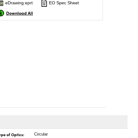
eDrawing:eprt
EO Spec Sheet
Download All
ype of Optics:
Circular