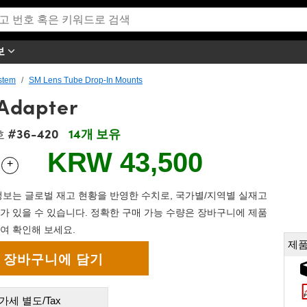
보
stem
SM Lens Tube Drop-In Mounts
Adapter
#36-420
14개 보유
호
KRW 43,500
+
 Selector
Use the plus and minus buttons to adjust the quantity.
보는 글로벌 재고 현황을 반영한 수치로, 국가별/지역별 실재고
가 있을 수 있습니다. 정확한 구매 가능 수량은 장바구니에 제품
여 확인해 보세요.
제품
가세 별도/Tax