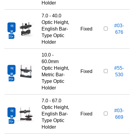
Holder
7.0 - 40.0
Optic Height,
#03-
더
English Bar-
Fixed
보
676
Type Optic
기
Holder
10.0 -
60.0mm
Optic Height,
#55-
더
Fixed
보
Metric Bar-
530
기
Type Optic
Holder
7.0 - 67.0
Optic Height,
#03-
더
English Bar-
Fixed
보
669
Type Optic
기
Holder