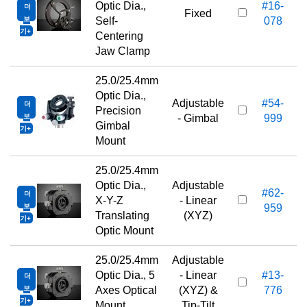
Optic Dia.,
#16-
더
Fixed
보
Self-
078
기
Centering
Jaw Clamp
25.0/25.4mm
Optic Dia.,
Adjustable
#54-
더
Precision
보
- Gimbal
999
Gimbal
기
Mount
25.0/25.4mm
Optic Dia.,
Adjustable
#62-
더
X-Y-Z
- Linear
보
959
Translating
(XYZ)
기
Optic Mount
25.0/25.4mm
Adjustable
Optic Dia., 5
- Linear
#13-
더
1
보
Axes Optical
(XYZ) &
776
기
Mount
Tip-Tilt