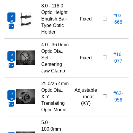
8.0 - 118.0
Optic Height,
#03-
더
English Bar-
Fixed
보
666
Type Optic
기
Holder
4.0 - 36.0mm
Optic Dia.,
#16-
더
Self-
Fixed
보
077
Centering
기
Jaw Clamp
25.0/25.4mm
Optic Dia.,
Adjustable
#62-
더
X-Y
- Linear
보
956
Translating
(XY)
기
Optic Mount
5.0 -
100.0mm