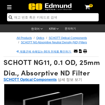
0
ptics
ser Optics
ptomechanics
icroscopy
asers
aging Lenses
ameras
라이트 & 조명
st Targets
ting & Detection
b & Production
op By Application
op By Brand
ew Products
earance Products
ertified Products
nses
ors
em
tics® Objectives
rces
l Length Lenses
ras
sion Lighting
 Test Targets
etrology
eaning
ng
C®
s
Laser Optics
d Optics
문의하기
한국어
KRW
rrors
es
age System
bjectives
surement and Electronics
c Lenses
hernet Cameras
명
Test Targets
sion Solutions
 Handling Tools
ing
on
학 신제품
 Optics
ed Optomechanics
All Products
Optics
SCHOTT Optical Components
SCHOTT NG Absorptive Neutral Density (ND) Filters
nd Diffusers
dows
Optical Mounts
bjectives
cs
s (S-Mount Lenses)
FLIR Cameras
py Lighting
lysis & Stage Micrometers
surement and Electronics
ols
ameras
®
mechanics
 Optomechanics
 Lasers
제품군에 속해있는 66개 전제품 확인하기
ters
rs
System
ctives
plifiers
iable Magnification Lenses
ion Cameras
rces
ay Level Test Targets
hesives
opy
scopy
Lasers
d Microscopy
SCHOTT NG11, 0.1 OD, 25mm
on Optics
Optics
ables and Breadboards
ctives
ty
e Objectives
meras
on Accessories
ets
ckened Products
onal Imaging
ng Lenses
 Microscopy
d Imaging Lenses
Dia., Absorptive ND Filter
ers
m Expanders
 Stages
orrected Objectives
hanics
ses
ng Cameras
nation
ings
rs
 재질
 Imaging
ras
 Imaging Lenses
d Cameras
SCHOTT Optical Components
상세 정보 보기
cal Assemblies
ages and Slides
jugate Objectives
ssories
d Lenses
ion Labs Cameras™
opy
and Accessories
cal Imaging
nation
 Cameras
 Illumination
n Gratings
m Shaping
 Apertures
 Objectives
duction
oduction and Advanced
as
ig and Roughness Standards
on Microscopy
g and Detection
Illumination
 Test Targets
hy