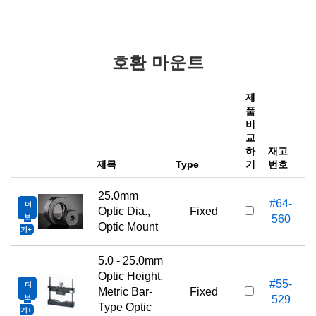
호환 마운트
제
품
비
가
교
하
재고
e
제목
Type
기
번호
25.0mm
#64-
더
Optic Dia.,
Fixed
보
560
Optic Mount
기
5.0 - 25.0mm
Optic Height,
#55-
더
Metric Bar-
Fixed
보
529
Type Optic
기