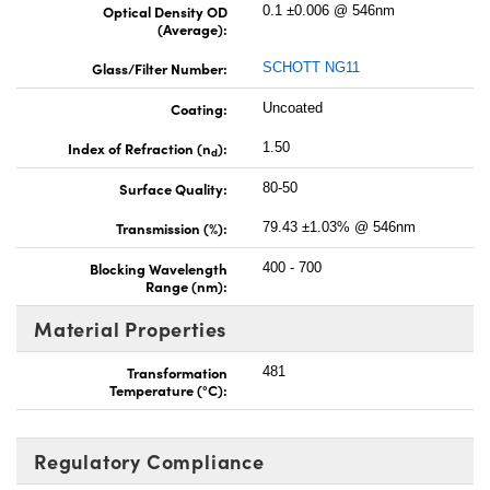
Optical Density OD
0.1 ±0.006 @ 546nm
(Average):
Glass/Filter Number:
SCHOTT NG11
Coating:
Uncoated
Index of Refraction (n
):
1.50
d
Surface Quality:
80-50
Transmission (%):
79.43 ±1.03% @ 546nm
Blocking Wavelength
400 - 700
Range (nm):
Material Properties
Transformation
481
Temperature (°C):
Regulatory Compliance