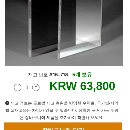
semblies
splitters
s
 Objectives
as
nt Tools
echnologies
llumination
실 또는 제품생산
Test Targets
d Testing and Detection
ns Accessories
tical Components
roscopy
mechanics
명
ameras
tical Components
ty
MR
Testing and Detection
d Lab and Production
ptics
nd Isolators
e Systems
 Cameras
g and Detection
rial Processing
 Lab and Production
cs
rization
 Filters
cessories and Optomechanics
실 또는 제품생산
oherence Tomography
ner
cs
ms
oom Lenses
d Interface Cameras
Optics
학 신제품
y Targets
ystems
#16-718
5개 보유
재고 번호
eam Sputtering) Coated Optics
nd Stage Micrometers
ras
ng Development Systems
KRW 63,800
-
+
Quantity Selector
Use the plus and minus buttons to adjust the q
e Optical Elements (DOE)
y Mechanics
hoto-Optical Company
재고 정보는 글로벌 재고 현황을 반영한 수치로, 국가별/지역
s
별 실재고와는 차이가 있을 수 있습니다. 정확한 구매 가능 수량
은 장바구니에 제품을 추가하여 확인해 보세요.
es and Couplers