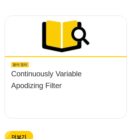
용어 정리
Continuously Variable
Apodizing Filter
더보기