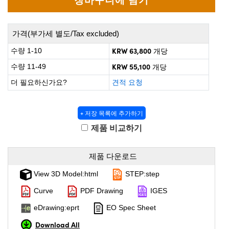
 Direct Microscopes
® Optical Components
s
ion Labs™
가격(부가세 별도/Tax excluded)
scopy
KRW 63,800
수량 1-10
개당
KRW 55,100
수량 11-49
개당
ics
더 필요하신가요?
견적 요청
+ 저장 목록에 추가하기
n Gratings™
제품 비교하기
AX
제품 다운로드
tical Components
View 3D Model:html
STEP:step
Curve
PDF Drawing
IGES
Innovations (UFI)
eDrawing:eprt
EO Spec Sheet
Download All