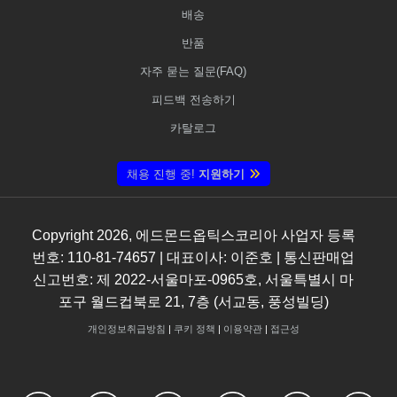
배송
반품
자주 묻는 질문(FAQ)
피드백 전송하기
카탈로그
채용 진행 중!
지원하기
Copyright
2026
, 에드몬드옵틱스코리아 사업자 등록
번호: 110-81-74657 | 대표이사: 이준호 | 통신판매업
신고번호: 제 2022-서울마포-0965호, 서울특별시 마
포구 월드컵북로 21, 7층 (서교동, 풍성빌딩)
개인정보취급방침
|
쿠키 정책
|
이용약관
|
접근성