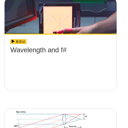
동영상
Wavelength and f#