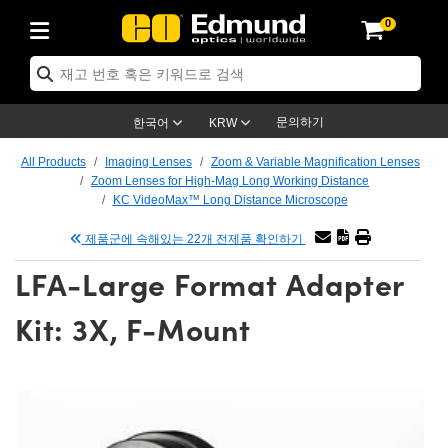
0
ptics
ser Optics
ptomechanics
icroscopy
asers
aging Lenses
ameras
라이트 & 조명
st Targets
ting & Detection
b & Production
op By Application
op By Brand
ew Products
earance Products
ertified Products
nses
ors
em
tics® Objectives
rces
l Length Lenses
ras
sion Lighting
 Test Targets
etrology
eaning
ng
C®
s
Laser Optics
d Optics
문의하기
한국어
KRW
rrors
es
age System
bjectives
surement and Electronics
c Lenses
hernet Cameras
명
Test Targets
sion Solutions
 Handling Tools
ing
on
학 신제품
 Optics
ed Optomechanics
All Products
Imaging Lenses
Zoom & Variable Magnification Lenses
Zoom Lenses for High-Mag Long Working Distance
nd Diffusers
dows
Optical Mounts
bjectives
cs
s (S-Mount Lenses)
FLIR Cameras
py Lighting
lysis & Stage Micrometers
surement and Electronics
ols
ameras
®
mechanics
 Optomechanics
 Lasers
KC VideoMax™ Long Distance Microscope
제품군에 속해있는 22개 전제품 확인하기
ters
rs
System
ctives
plifiers
iable Magnification Lenses
ion Cameras
rces
ay Level Test Targets
hesives
opy
scopy
Lasers
d Microscopy
LFA-Large Format Adapter
on Optics
Optics
ables and Breadboards
ctives
ty
e Objectives
meras
on Accessories
ets
ckened Products
onal Imaging
ng Lenses
 Microscopy
d Imaging Lenses
Kit: 3X, F-Mount
ers
m Expanders
 Stages
orrected Objectives
hanics
ses
ng Cameras
nation
ings
rs
 재질
 Imaging
ras
 Imaging Lenses
d Cameras
cal Assemblies
ages and Slides
jugate Objectives
ssories
d Lenses
ion Labs Cameras™
opy
and Accessories
cal Imaging
nation
 Cameras
 Illumination
n Gratings
m Shaping
 Apertures
 Objectives
duction
oduction and Advanced
as
ig and Roughness Standards
on Microscopy
g and Detection
Illumination
 Test Targets
hy