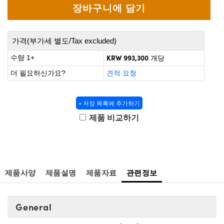
 Direct Microscopes
® Optical Components
s
ion Labs™
가격(부가세 별도/Tax excluded)
scopy
KRW 993,300
수량 1+
개당
ics
더 필요하신가요?
견적 요청
+ 저장 목록에 추가하기
n Gratings™
제품 비교하기
AX
tical Components
제품사양
제품설명
제품자료
관련정보
Innovations (UFI)
General