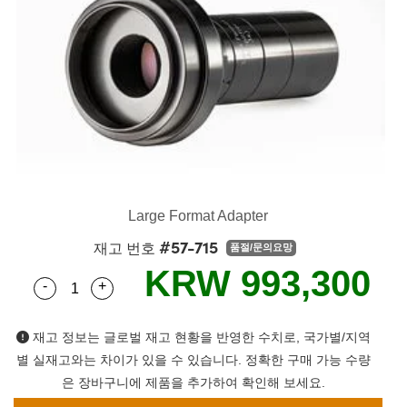
semblies
splitters
s
 Objectives
as
nt Tools
echnologies
llumination
실 또는 제품생산
Test Targets
d Testing and Detection
ns Accessories
tical Components
roscopy
mechanics
명
ameras
tical Components
ty
MR
Testing and Detection
d Lab and Production
ptics
nd Isolators
e Systems
 Cameras
g and Detection
rial Processing
 Lab and Production
cs
rization
 Filters
cessories and Optomechanics
실 또는 제품생산
oherence Tomography
ner
cs
ms
oom Lenses
d Interface Cameras
Optics
학 신제품
y Targets
ystems
Large Format Adapter
#57-715
재고 번호
품절/문의요망
eam Sputtering) Coated Optics
nd Stage Micrometers
ras
ng Development Systems
KRW 993,300
-
+
Quantity Selector
Use the plus and minus buttons to adjust the qua
e Optical Elements (DOE)
y Mechanics
hoto-Optical Company
s
재고 정보는 글로벌 재고 현황을 반영한 수치로, 국가별/지역
별 실재고와는 차이가 있을 수 있습니다. 정확한 구매 가능 수량
es and Couplers
은 장바구니에 제품을 추가하여 확인해 보세요.