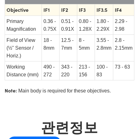
Objective
IF1
IF2
IF3
IF3.5
IF4
Primary
0.36 -
0.51 -
0.80 -
1.80 -
2.29 -
Magnification
0.75X
0.91X
1.28X
2.29X
2.98
Field of View
18 -
12.5 -
8 -
3.55 -
2.8 -
(½" Sensor /
8mm
7mm
5mm
2.8mm
2.15mm
Horiz.)
Working
490 -
343 -
213 -
100 -
73 - 63
Distance (mm)
272
220
156
83
Note:
Main body is required for these objectives.
관련정보