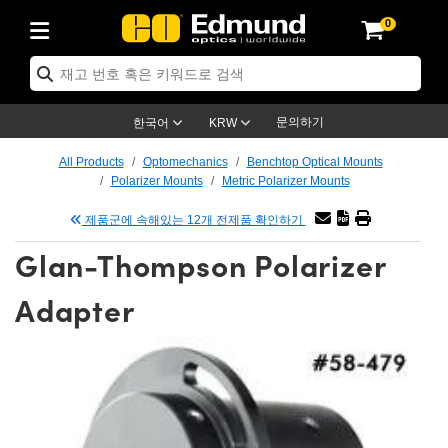
0
cs
es
명
ction
tion
cation
nd
s
oducts
oducts
ives
es
g
문의하기
한국어
KRW
 Electronics
as
ns
ools
nics
All Products
Optomechanics
Benchtop Optical Mounts
Polarizer Mounts
Metric Polarizer Mounts
ts
enses)
 Micrometers
 Electronics
ics
제품군에 속해있는 12개 전제품 확인하기
ication Lenses
 Targets
Glan-Thompson Polarizer
adboards
s
cts
g
ses
Adapter
tives
ses
es
des
ives
eras™
ies
d Advanced Photography
ness Standards
y
ion