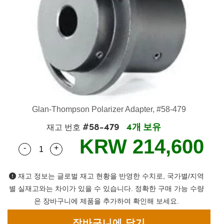
es
생산
 Detection
nents
ents
Detection
oduction
ion
ing
duction
nd Optomechanics
생산
mography
Cameras
Glan-Thompson Polarizer Adapter, #58-479
#58-479
4개 보유
재고 번호
ng) Coated Optics
rometers
nt Systems
KRW 214,600
-
+
Quantity Selector
Use the plus and minus buttons to adjust the qua
ments (DOE)
 Company
재고 정보는 글로벌 재고 현황을 반영한 수치로, 국가별/지역
별 실재고와는 차이가 있을 수 있습니다. 정확한 구매 가능 수량
은 장바구니에 제품을 추가하여 확인해 보세요.
ers