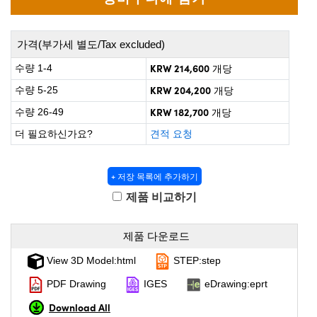
oscopes
mponents
가격(부가세 별도/Tax excluded)
KRW 214,600
수량 1-4
개당
KRW 204,200
수량 5-25
개당
KRW 182,700
수량 26-49
개당
더 필요하신가요?
견적 요청
+ 저장 목록에 추가하기
제품 비교하기
nents
제품 다운로드
View 3D Model:html
STEP:step
PDF Drawing
IGES
eDrawing:eprt
FI)
Download All