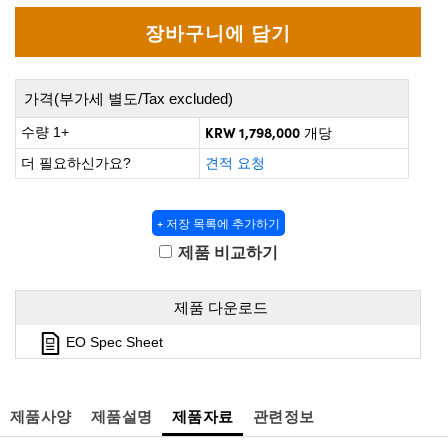
rect Microscopes
tical Components
Labs™
py
가격(부가세 별도/Tax excluded)
KRW 1,798,000
수량 1+
개당
더 필요하신가요?
견적 요청
+ 저장 목록에 추가하기
atings™
제품 비교하기
제품 다운로드
al Components
EO Spec Sheet
ations (UFI)
제품사양
제품설명
제품자료
관련정보