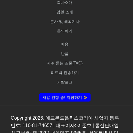
회사소개
임원 소개
본사 및 해외지사
문의하기
배송
반품
자주 묻는 질문(FAQ)
피드백 전송하기
카탈로그
채용 진행 중!
지원하기
Copyright
2026
, 에드몬드옵틱스코리아 사업자 등록
번호: 110-81-74657 | 대표이사: 이준호 | 통신판매업
신고번호: 제 2022-서울마포-0965호, 서울특별시 마