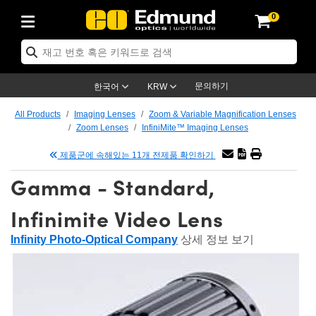
0
cs
 Optics
mechanics
oscopy
rs
ng Lenses
eras
트 & 조명
argets
g & Detection
 Production
y Application
By Brand
roducts
ance Products
ified Products
® Objectives
ngth Lenses
 Lighting
t Targets
logy
ng
r Optics
ics
문의하기
한국어
KRW
s
System
ctives
ment and Electronics
nses
net Cameras
 Targets
 Solutions
dling Tools
제품
ics
ptomechanics
All Products
Imaging Lenses
Zoom & Variable Magnification Lenses
Zoom Lenses
InfiniMite™ Imaging Lenses
iffusers
s
cal Mounts
tives
-Mount Lenses)
 Cameras
Lighting
s & Stage Micrometers
ment and Electronics
ras
anics
tomechanics
ers
제품군에 속해있는 11개 전제품 확인하기
tem
es
iers
le Magnification Lenses
Cameras
evel Test Targets
ves
py
ers
croscopy
Gamma - Standard,
ptics
s
s and Breadboards
es
jectives
s
ccessories
ned Products
 Imaging
enses
roscopy
aging Lenses
Infinimite Video Lens
panders
ges
ted Objectives
cs
Cameras
on
s
ging
ging Lenses
ameras
Infinity Photo-Optical Company
상세 정보 보기
Assemblies
 and Slides
te Objectives
ies
nses
Labs Cameras™
Accessories
Imaging
on
meras
umination
atings
aping
rtures
ectives
ion
ction and Advanced Photography
nd Roughness Standards
icroscopy
nd Detection
mination
t Targets