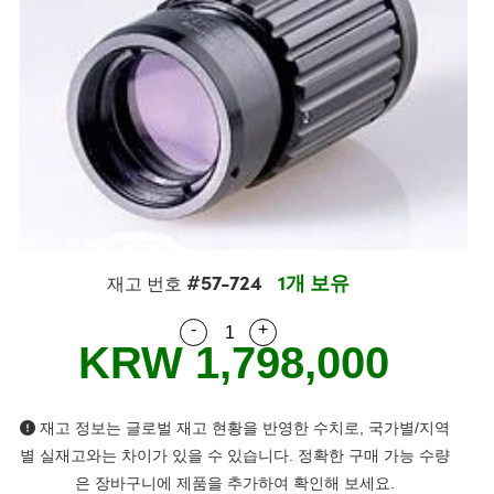
lies
tters
jectives
Accessories
Tools
nologies
mination
또는 제품생산
 Targets
sting and Detection
al Components
opy
anics
ras
l Components
ing and Detection
b and Production
s
solators
ystems
eras
nd Detection
 Processing
 and Production
tion
ters
sories and Optomechanics
또는 제품생산
rence Tomography
 Lenses
terface Cameras
s
제품
rgets
ms
#57-724
1개 보유
재고 번호
Sputtering) Coated Optics
tage Micrometers
evelopment Systems
-
+
Quantity Selector
Use the plus and minus buttons
KRW 1,798,000
tical Elements (DOE)
echanics
o-Optical Company
재고 정보는 글로벌 재고 현황을 반영한 수치로, 국가별/지역
and Couplers
별 실재고와는 차이가 있을 수 있습니다. 정확한 구매 가능 수량
은 장바구니에 제품을 추가하여 확인해 보세요.