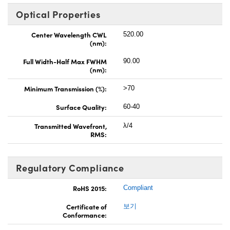
Optical Properties
Center Wavelength CWL
520.00
(nm):
Full Width-Half Max FWHM
90.00
(nm):
Minimum Transmission (%):
>70
Surface Quality:
60-40
Transmitted Wavefront,
λ/4
RMS:
Regulatory Compliance
RoHS 2015:
Compliant
Certificate of
보기
Conformance: