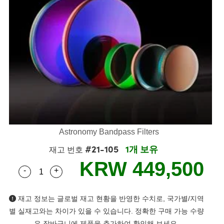
semblies
splitters
s
 Objectives
as
nt Tools
echnologies
llumination
실 또는 제품생산
Test Targets
d Testing and Detection
ns Accessories
tical Components
roscopy
mechanics
명
ameras
tical Components
ty
MR
Testing and Detection
d Lab and Production
ptics
nd Isolators
e Systems
 Cameras
g and Detection
rial Processing
 Lab and Production
cs
rization
 Filters
cessories and Optomechanics
실 또는 제품생산
oherence Tomography
ner
cs
ms
oom Lenses
d Interface Cameras
Optics
학 신제품
y Targets
ystems
Astronomy Bandpass Filters
eam Sputtering) Coated Optics
nd Stage Micrometers
ras
ng Development Systems
#21-105
1개 보유
재고 번호
e Optical Elements (DOE)
y Mechanics
hoto-Optical Company
KRW 449,500
-
+
Quantity Selector
Use the plus and minus buttons to adjust the qua
s
재고 정보는 글로벌 재고 현황을 반영한 수치로, 국가별/지역
es and Couplers
별 실재고와는 차이가 있을 수 있습니다. 정확한 구매 가능 수량
은 장바구니에 제품을 추가하여 확인해 보세요.