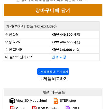
 Direct Microscopes
® Optical Components
s
ion Labs™
scopy
가격(부가세 별도/Tax excluded)
ics
KRW 449,500
수량 1-5
개당
KRW 404,600
수량 6-25
개당
KRW 379,900
수량 26-49
개당
n Gratings™
더 필요하신가요?
견적 요청
AX
+ 저장 목록에 추가하기
tical Components
제품 비교하기
제품 다운로드
Innovations (UFI)
View 3D Model:html
STEP:step
Curve
PDF Drawing
IGES