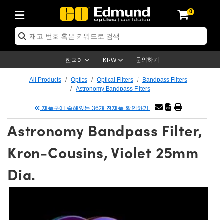
0
ptics
ser Optics
ptomechanics
icroscopy
asers
aging Lenses
ameras
라이트 & 조명
st Targets
ting & Detection
b & Production
op By Application
op By Brand
ew Products
earance Products
ertified Products
nses
ors
em
tics® Objectives
rces
l Length Lenses
ras
sion Lighting
 Test Targets
etrology
eaning
ng
C®
s
Laser Optics
d Optics
문의하기
한국어
KRW
rrors
es
age System
bjectives
surement and Electronics
c Lenses
hernet Cameras
명
Test Targets
sion Solutions
 Handling Tools
ing
on
학 신제품
 Optics
ed Optomechanics
All Products
Optics
Optical Filters
Bandpass Filters
Astronomy Bandpass Filters
nd Diffusers
dows
Optical Mounts
bjectives
cs
s (S-Mount Lenses)
FLIR Cameras
py Lighting
lysis & Stage Micrometers
surement and Electronics
ols
ameras
®
mechanics
 Optomechanics
 Lasers
제품군에 속해있는 36개 전제품 확인하기
ters
rs
System
ctives
plifiers
iable Magnification Lenses
ion Cameras
rces
ay Level Test Targets
hesives
opy
scopy
Lasers
d Microscopy
Astronomy Bandpass Filter,
on Optics
Optics
ables and Breadboards
ctives
ty
e Objectives
meras
on Accessories
ets
ckened Products
onal Imaging
ng Lenses
 Microscopy
d Imaging Lenses
Kron-Cousins, Violet 25mm
ers
m Expanders
 Stages
orrected Objectives
hanics
ses
ng Cameras
nation
ings
rs
 재질
 Imaging
ras
 Imaging Lenses
d Cameras
Dia.
cal Assemblies
ages and Slides
jugate Objectives
ssories
d Lenses
ion Labs Cameras™
opy
and Accessories
cal Imaging
nation
 Cameras
 Illumination
n Gratings
m Shaping
 Apertures
 Objectives
duction
oduction and Advanced
as
ig and Roughness Standards
on Microscopy
g and Detection
Illumination
 Test Targets
hy