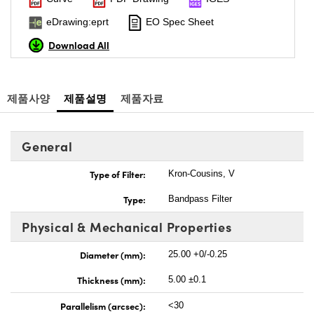
eDrawing:eprt
EO Spec Sheet
Download All
제품사양
제품설명
제품자료
General
Type of Filter:
Kron-Cousins, V
Type:
Bandpass Filter
Physical & Mechanical Properties
Diameter (mm):
25.00 +0/-0.25
Thickness (mm):
5.00 ±0.1
Parallelism (arcsec):
<30