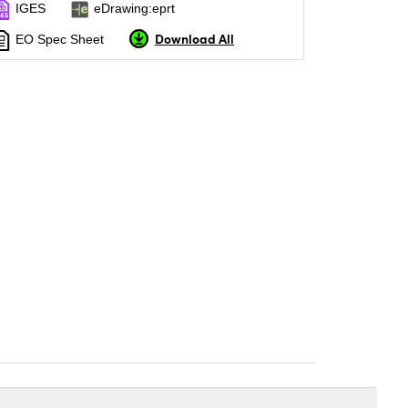
IGES
eDrawing:eprt
Download All
EO Spec Sheet