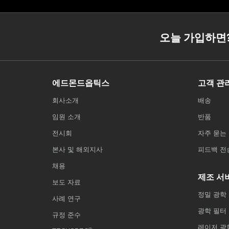
오늘 가입하면
에드몬드옵틱스
고객 관
회사소개
배송
임원 소개
반품
전시회
자주 묻는 
본사 및 해외지사
피드백 전
채용
제조 서
보도 자료
정밀 광학
사례 연구
광학 필터
규정 준수
레이저 광