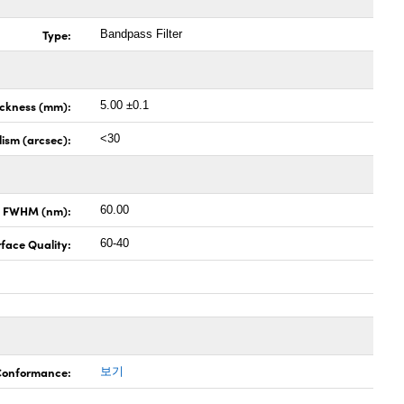
Type:
Bandpass Filter
ickness (mm):
5.00 ±0.1
lism (arcsec):
<30
x FWHM (nm):
60.00
face Quality:
60-40
 Conformance:
보기