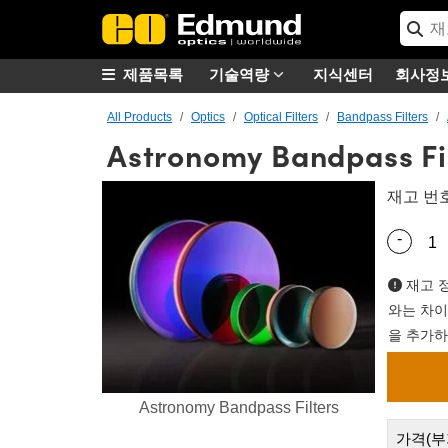
제품목록
기술역량
지식센터
회사정
All Products
Optics
Optical Filters
Bandpass Filters
Astronomy Bandpass Fi
재고 번
-
Quantity
재고 정
와는 차이
을 추가하
Astronomy Bandpass Filters
가격(부