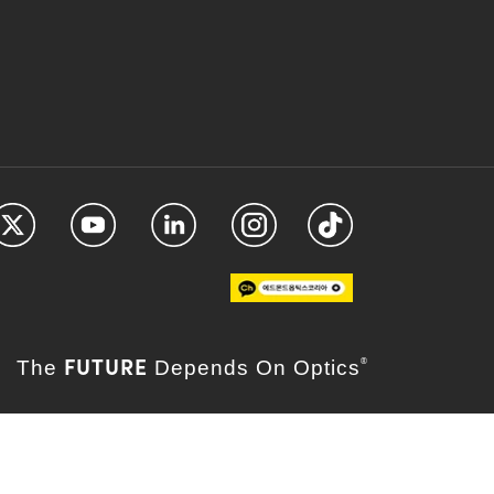
FUTURE
The
Depends On Optics
®