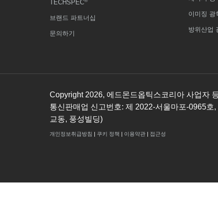
®
TECHSPEC
이미징 광
브랜드 파트너십
방위산업 
문의하기
Copyright
2026
, 에드몬드옵틱스코리아 사업자 등록번호
통신판매업 신고번호: 제 2022-서울마포-0965호,
교동, 풍성빌딩)
개인정보취급방침
|
쿠키 정책
|
이용약관
|
접근성