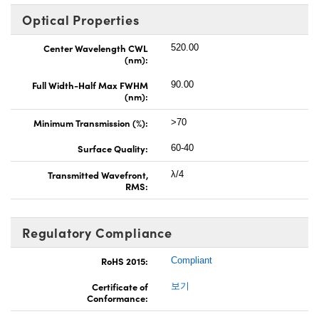
Optical Properties
Center Wavelength CWL
520.00
(nm):
Full Width-Half Max FWHM
90.00
(nm):
Minimum Transmission (%):
>70
Surface Quality:
60-40
Transmitted Wavefront,
λ/4
RMS:
Regulatory Compliance
RoHS 2015:
Compliant
Certificate of
보기
Conformance: