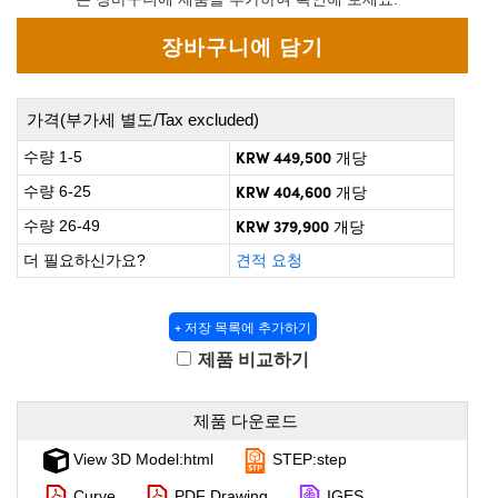
 Direct Microscopes
® Optical Components
s
ion Labs™
scopy
가격(부가세 별도/Tax excluded)
ics
KRW 449,500
수량 1-5
개당
KRW 404,600
수량 6-25
개당
KRW 379,900
수량 26-49
개당
n Gratings™
더 필요하신가요?
견적 요청
AX
+ 저장 목록에 추가하기
tical Components
제품 비교하기
제품 다운로드
Innovations (UFI)
View 3D Model:html
STEP:step
Curve
PDF Drawing
IGES