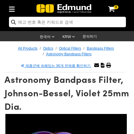
0
ptics
ser Optics
ptomechanics
icroscopy
asers
aging Lenses
ameras
라이트 & 조명
st Targets
ting & Detection
b & Production
op By Application
op By Brand
ew Products
earance Products
ertified Products
nses
ors
em
tics® Objectives
rces
l Length Lenses
ras
sion Lighting
 Test Targets
etrology
eaning
ng
C®
s
Laser Optics
d Optics
문의하기
한국어
KRW
rrors
es
age System
bjectives
surement and Electronics
c Lenses
hernet Cameras
명
Test Targets
sion Solutions
 Handling Tools
ing
on
학 신제품
 Optics
ed Optomechanics
All Products
Optics
Optical Filters
Bandpass Filters
Astronomy Bandpass Filters
nd Diffusers
dows
Optical Mounts
bjectives
cs
s (S-Mount Lenses)
FLIR Cameras
py Lighting
lysis & Stage Micrometers
surement and Electronics
ols
ameras
®
mechanics
 Optomechanics
 Lasers
제품군에 속해있는 36개 전제품 확인하기
ters
rs
System
ctives
plifiers
iable Magnification Lenses
ion Cameras
rces
ay Level Test Targets
hesives
opy
scopy
Lasers
d Microscopy
Astronomy Bandpass Filter,
on Optics
Optics
ables and Breadboards
ctives
ty
e Objectives
meras
on Accessories
ets
ckened Products
onal Imaging
ng Lenses
 Microscopy
d Imaging Lenses
Johnson-Bessel, Violet 25mm
ers
m Expanders
 Stages
orrected Objectives
hanics
ses
ng Cameras
nation
ings
rs
 재질
 Imaging
ras
 Imaging Lenses
d Cameras
Dia.
cal Assemblies
ages and Slides
jugate Objectives
ssories
d Lenses
ion Labs Cameras™
opy
and Accessories
cal Imaging
nation
 Cameras
 Illumination
n Gratings
m Shaping
 Apertures
 Objectives
duction
oduction and Advanced
as
ig and Roughness Standards
on Microscopy
g and Detection
Illumination
 Test Targets
hy