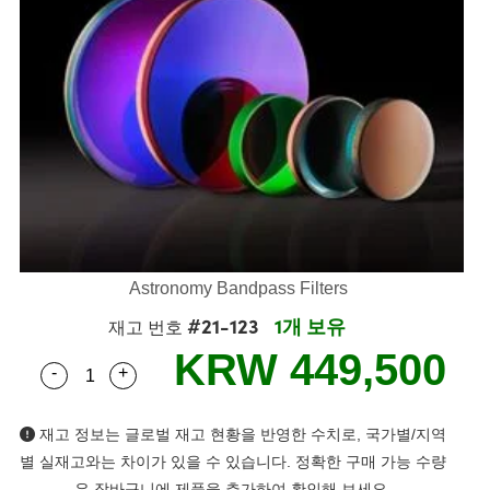
semblies
splitters
s
 Objectives
as
nt Tools
echnologies
llumination
실 또는 제품생산
Test Targets
d Testing and Detection
ns Accessories
tical Components
roscopy
mechanics
명
ameras
tical Components
ty
MR
Testing and Detection
d Lab and Production
ptics
nd Isolators
e Systems
 Cameras
g and Detection
rial Processing
 Lab and Production
cs
rization
 Filters
cessories and Optomechanics
실 또는 제품생산
oherence Tomography
ner
cs
ms
oom Lenses
d Interface Cameras
Optics
학 신제품
y Targets
ystems
Astronomy Bandpass Filters
eam Sputtering) Coated Optics
nd Stage Micrometers
ras
ng Development Systems
#21-123
1개 보유
재고 번호
e Optical Elements (DOE)
y Mechanics
hoto-Optical Company
KRW 449,500
-
+
Quantity Selector
Use the plus and minus buttons to adjust the qua
s
재고 정보는 글로벌 재고 현황을 반영한 수치로, 국가별/지역
es and Couplers
별 실재고와는 차이가 있을 수 있습니다. 정확한 구매 가능 수량
은 장바구니에 제품을 추가하여 확인해 보세요.