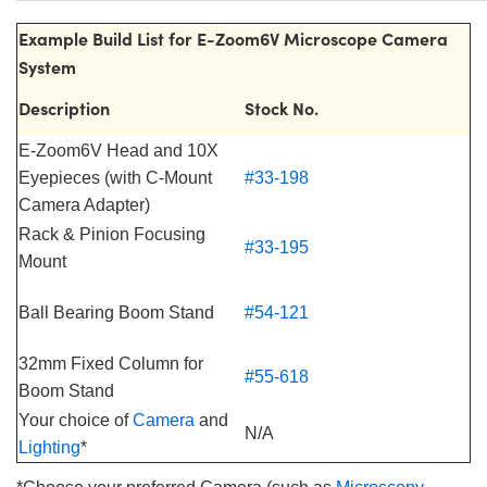
Example Build List for E-Zoom6V Microscope Camera
System
Description
Stock No.
E-Zoom6V Head and 10X
Eyepieces (with C-Mount
#33-198
Camera Adapter)
Rack & Pinion Focusing
#33-195
Mount
Ball Bearing Boom Stand
#54-121
32mm Fixed Column for
#55-618
Boom Stand
Your choice of
Camera
and
N/A
Lighting
*