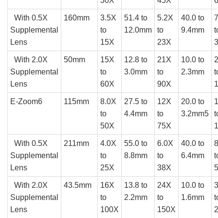
30X
45X
With 0.5X
160mm
3.5X
51.4 to
5.2X
40.0 to
Supplemental
to
12.0mm
to
9.4mm
t
Lens
15X
23X
With 2.0X
50mm
15X
12.8 to
21X
10.0 to
Supplemental
to
3.0mm
to
2.3mm
t
Lens
60X
90X
E-Zoom6
115mm
8.0X
27.5 to
12X
20.0 to
to
4.4mm
to
3.2mm5
t
50X
75X
With 0.5X
211mm
4.0X
55.0 to
6.0X
40.0 to
Supplemental
to
8.8mm
to
6.4mm
t
Lens
25X
38X
With 2.0X
43.5mm
16X
13.8 to
24X
10.0 to
Supplemental
to
2.2mm
to
1.6mm
t
Lens
100X
150X