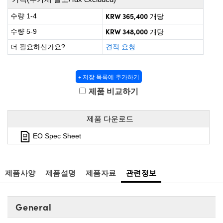
irect Microscopes
ptical Components
KRW 365,400
수량 1-4
개당
 Labs™
KRW 348,000
수량 5-9
개당
opy
더 필요하신가요?
견적 요청
s
+ 저장 목록에 추가하기
제품 비교하기
Gratings™
제품 다운로드
EO Spec Sheet
cal Components
제품사양
제품설명
제품자료
관련정보
ovations (UFI)
General