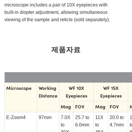
microscope includes a pair of 10X eyepieces with
built-in diopter adjustment, allowing simultaneous
viewing of the sample and reticle (sold separately).
제품자료
Microscope
Working
WF 10X
WF 15X
Distance
Eyepieces
Eyepieces
Mag
FOV
Mag
FOV
E-Zoom4
97mm
7.0X
25.7 to
11X
20.0 to
to
6.0mm
to
4.7mm
t