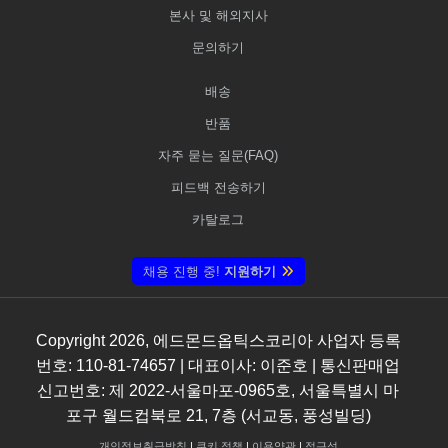
본사 및 해외지사
문의하기
배송
반품
자주 묻는 질문(FAQ)
피드백 전송하기
카탈로그
채용 진행 중!
지원하기
Copyright
2026
, 에드몬드옵틱스코리아 사업자 등록
번호: 110-81-74657 | 대표이사: 이준호 | 통신판매업
신고번호: 제 2022-서울마포-0965호, 서울특별시 마
포구 월드컵북로 21, 7층 (서교동, 풍성빌딩)
개인정보취급방침
|
쿠키 정책
|
이용약관
|
접근성