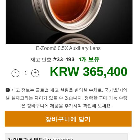
mblies
itters
bjectives
 Accessories
 Tools
hnologies
umination
 또는 제품생산
t Targets
esting and Detection
cal Components
copy
hanics
eras
al Components
sting and Detection
ab and Production
cs
Isolators
Systems
ameras
and Detection
l Processing
b and Production
ation
lters
ssories and Optomechanics
 또는 제품생산
erence Tomography
E-Zoom6 0.5X Auxiliary Lens
#33-193
1개 보유
m Lenses
nterface Cameras
재고 번호
KRW 365,400
-
+
Quantity Selector
Use the plus and minus buttons to adjust the qua
ics
신제품
argets
tems
m Sputtering) Coated Optics
 Stage Micrometers
s
 Development Systems
재고 정보는 글로벌 재고 현황을 반영한 수치로, 국가별/지역
별 실재고와는 차이가 있을 수 있습니다. 정확한 구매 가능 수량
ptical Elements (DOE)
Mechanics
to-Optical Company
은 장바구니에 제품을 추가하여 확인해 보세요.
 and Couplers
가격(부가세 별도/Tax excluded)