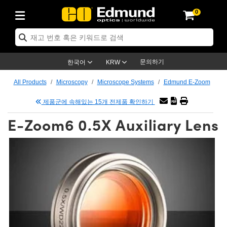
0
ics
r Optics
omechanics
roscopy
ers
ing Lenses
eras
이트 & 조명
 Targets
ng & Detection
& Production
By Application
 By Brand
Products
rance Products
tified Products
es
s® Objectives
s
ength Lenses
s
on Lighting
st Targets
ology
ning
ser Optics
ptics
문의하기
한국어
KRW
rs
 System
ectives
ement and Electronics
enses
rnet Cameras
st Targets
on Solutions
andling Tools
g
신제품
tics
Optomechanics
All Products
Microscopy
Microscope Systems
Edmund E-Zoom
Diffusers
ws
ical Mounts
ctives
S-Mount Lenses)
R Cameras
 Lighting
is & Stage Micrometers
ement and Electronics
s
eras
hanics
ptomechanics
asers
제품군에 속해있는 15개 전제품 확인하기
E-Zoom6 0.5X Auxiliary Lens
s
stem
ives
fiers
ble Magnification Lenses
 Cameras
s
Level Test Targets
sives
y
opy
sers
Microscopy
Optics
ics
es and Breadboards
ves
bjectives
as
Accessories
ened Products
al Imaging
 Lenses
icroscopy
maging Lenses
s
xpanders
ages
ected Objectives
ics
 Cameras
tion
gs
질
aging
s
aging Lenses
Cameras
 Assemblies
s and Slides
ate Objectives
ries
enses
n Labs Cameras™
y
 Accessories
 Imaging
tion
ameras
llumination
ratings
Shaping
ertures
jectives
tion
uction and Advanced Photography
and Roughness Standards
 Microscopy
and Detection
umination
st Targets