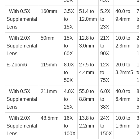
30X
45X
With 0.5X
160mm
3.5X
51.4 to
5.2X
40.0 to
Supplemental
to
12.0mm
to
9.4mm
t
Lens
15X
23X
With 2.0X
50mm
15X
12.8 to
21X
10.0 to
Supplemental
to
3.0mm
to
2.3mm
t
Lens
60X
90X
E-Zoom6
115mm
8.0X
27.5 to
12X
20.0 to
to
4.4mm
to
3.2mm5
t
50X
75X
With 0.5X
211mm
4.0X
55.0 to
6.0X
40.0 to
Supplemental
to
8.8mm
to
6.4mm
t
Lens
25X
38X
With 2.0X
43.5mm
16X
13.8 to
24X
10.0 to
Supplemental
to
2.2mm
to
1.6mm
t
Lens
100X
150X