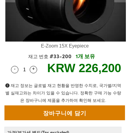
mblies
itters
bjectives
 Accessories
 Tools
hnologies
umination
 또는 제품생산
t Targets
esting and Detection
cal Components
copy
hanics
eras
al Components
sting and Detection
ab and Production
cs
Isolators
Systems
ameras
and Detection
l Processing
b and Production
ation
lters
ssories and Optomechanics
 또는 제품생산
erence Tomography
E-Zoom 15X Eyepiece
#33-200
1개 보유
m Lenses
nterface Cameras
재고 번호
KRW 226,200
-
+
Quantity Selector
Use the plus and minus buttons to adjust the qua
ics
신제품
argets
tems
m Sputtering) Coated Optics
 Stage Micrometers
s
 Development Systems
재고 정보는 글로벌 재고 현황을 반영한 수치로, 국가별/지역
별 실재고와는 차이가 있을 수 있습니다. 정확한 구매 가능 수량
ptical Elements (DOE)
Mechanics
to-Optical Company
은 장바구니에 제품을 추가하여 확인해 보세요.
 and Couplers
가격(부가세 별도/Tax excluded)