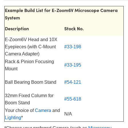
Example Build List for E-Zoom6V Microscope Camera
System
Description
Stock No.
E-Zoom6V Head and 10X
Eyepieces (with C-Mount
#33-198
Camera Adapter)
Rack & Pinion Focusing
#33-195
Mount
Ball Bearing Boom Stand
#54-121
32mm Fixed Column for
#55-618
Boom Stand
Your choice of
Camera
and
N/A
Lighting
*