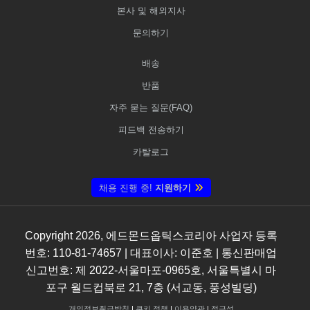
본사 및 해외지사
문의하기
배송
반품
자주 묻는 질문(FAQ)
피드백 전송하기
카탈로그
채용 진행 중!
지원하기
Copyright
2026
, 에드몬드옵틱스코리아 사업자 등록
번호: 110-81-74657 | 대표이사: 이준호 | 통신판매업
신고번호: 제 2022-서울마포-0965호, 서울특별시 마
포구 월드컵북로 21, 7층 (서교동, 풍성빌딩)
개인정보취급방침
|
쿠키 정책
|
이용약관
|
접근성