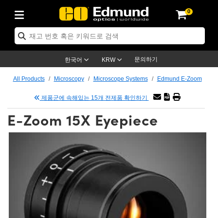
0
ics
r Optics
omechanics
roscopy
ers
ing Lenses
eras
이트 & 조명
 Targets
ng & Detection
& Production
By Application
 By Brand
Products
rance Products
tified Products
es
s® Objectives
s
ength Lenses
s
on Lighting
st Targets
ology
ning
ser Optics
ptics
문의하기
한국어
KRW
rs
 System
ectives
ement and Electronics
enses
rnet Cameras
st Targets
on Solutions
andling Tools
g
신제품
tics
Optomechanics
All Products
Microscopy
Microscope Systems
Edmund E-Zoom
Diffusers
ws
ical Mounts
ctives
S-Mount Lenses)
R Cameras
 Lighting
is & Stage Micrometers
ement and Electronics
s
eras
hanics
ptomechanics
asers
제품군에 속해있는 15개 전제품 확인하기
E-Zoom 15X Eyepiece
s
stem
ives
fiers
ble Magnification Lenses
 Cameras
s
Level Test Targets
sives
y
opy
sers
Microscopy
Optics
ics
es and Breadboards
ves
bjectives
as
Accessories
ened Products
al Imaging
 Lenses
icroscopy
maging Lenses
s
xpanders
ages
ected Objectives
ics
 Cameras
tion
gs
질
aging
s
aging Lenses
Cameras
 Assemblies
s and Slides
ate Objectives
ries
enses
n Labs Cameras™
y
 Accessories
 Imaging
tion
ameras
llumination
ratings
Shaping
ertures
jectives
tion
uction and Advanced Photography
and Roughness Standards
 Microscopy
and Detection
umination
st Targets