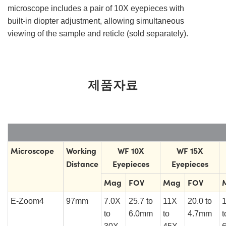
microscope includes a pair of 10X eyepieces with
built-in diopter adjustment, allowing simultaneous
viewing of the sample and reticle (sold separately).
제품자료
Microscope
Working
WF 10X
WF 15X
Distance
Eyepieces
Eyepieces
Mag
FOV
Mag
FOV
E-Zoom4
97mm
7.0X
25.7 to
11X
20.0 to
to
6.0mm
to
4.7mm
t