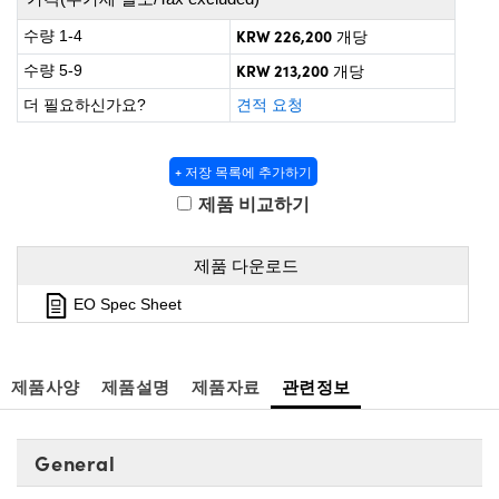
irect Microscopes
ptical Components
KRW 226,200
수량 1-4
개당
 Labs™
KRW 213,200
수량 5-9
개당
opy
더 필요하신가요?
견적 요청
s
+ 저장 목록에 추가하기
제품 비교하기
Gratings™
제품 다운로드
EO Spec Sheet
cal Components
제품사양
제품설명
제품자료
관련정보
ovations (UFI)
General