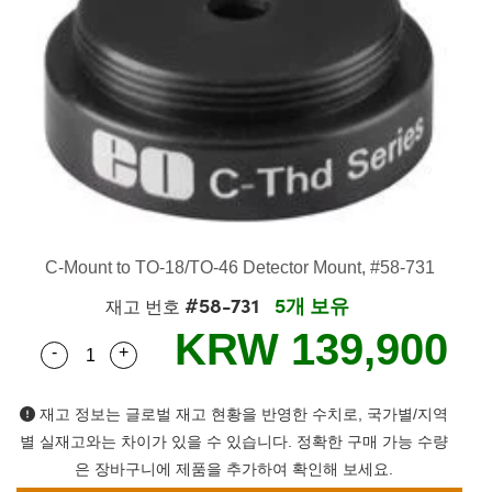
semblies
splitters
s
 Objectives
as
nt Tools
echnologies
llumination
실 또는 제품생산
Test Targets
d Testing and Detection
ns Accessories
tical Components
roscopy
mechanics
명
ameras
tical Components
ty
MR
Testing and Detection
d Lab and Production
ptics
nd Isolators
e Systems
 Cameras
g and Detection
rial Processing
 Lab and Production
cs
rization
 Filters
cessories and Optomechanics
실 또는 제품생산
oherence Tomography
ner
cs
ms
oom Lenses
d Interface Cameras
Optics
학 신제품
y Targets
ystems
C-Mount to TO-18/TO-46 Detector Mount, #58-731
#58-731
5개 보유
eam Sputtering) Coated Optics
nd Stage Micrometers
ras
ng Development Systems
재고 번호
KRW 139,900
-
+
e Optical Elements (DOE)
y Mechanics
hoto-Optical Company
Quantity Selector
Use the plus and minus buttons to adjust the qua
s
재고 정보는 글로벌 재고 현황을 반영한 수치로, 국가별/지역
별 실재고와는 차이가 있을 수 있습니다. 정확한 구매 가능 수량
es and Couplers
은 장바구니에 제품을 추가하여 확인해 보세요.