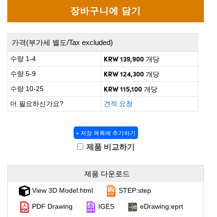
 Direct Microscopes
® Optical Components
s
ion Labs™
가격(부가세 별도/Tax excluded)
scopy
KRW 139,900
수량 1-4
개당
ics
KRW 124,300
수량 5-9
개당
KRW 115,100
수량 10-25
개당
더 필요하신가요?
견적 요청
n Gratings™
AX
+ 저장 목록에 추가하기
제품 비교하기
tical Components
제품 다운로드
View 3D Model:html
STEP:step
Innovations (UFI)
PDF Drawing
IGES
eDrawing:eprt