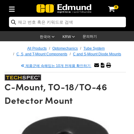
0
ptics
ser Optics
ptomechanics
icroscopy
asers
aging Lenses
ameras
라이트 & 조명
st Targets
ting & Detection
b & Production
op By Application
op By Brand
ew Products
earance Products
ertified Products
nses
ors
em
tics® Objectives
rces
l Length Lenses
ras
sion Lighting
 Test Targets
etrology
eaning
ng
C®
s
Laser Optics
d Optics
문의하기
한국어
KRW
rrors
es
age System
bjectives
surement and Electronics
c Lenses
hernet Cameras
명
Test Targets
sion Solutions
 Handling Tools
ing
on
학 신제품
 Optics
ed Optomechanics
All Products
Optomechanics
Tube System
C, S, and T-Mount Components
C and S-Mount Diode Mounts
nd Diffusers
dows
Optical Mounts
bjectives
cs
s (S-Mount Lenses)
FLIR Cameras
py Lighting
lysis & Stage Micrometers
surement and Electronics
ols
ameras
®
mechanics
 Optomechanics
 Lasers
제품군에 속해있는 10개 전제품 확인하기
ters
rs
System
ctives
plifiers
iable Magnification Lenses
ion Cameras
rces
ay Level Test Targets
hesives
opy
scopy
Lasers
d Microscopy
C-Mount, TO-18/TO-46
on Optics
Optics
ables and Breadboards
ctives
ty
e Objectives
meras
on Accessories
ets
ckened Products
onal Imaging
ng Lenses
 Microscopy
d Imaging Lenses
Detector Mount
ers
m Expanders
 Stages
orrected Objectives
hanics
ses
ng Cameras
nation
ings
rs
 재질
 Imaging
ras
 Imaging Lenses
d Cameras
cal Assemblies
ages and Slides
jugate Objectives
ssories
d Lenses
ion Labs Cameras™
opy
and Accessories
cal Imaging
nation
 Cameras
 Illumination
n Gratings
m Shaping
 Apertures
 Objectives
duction
oduction and Advanced
as
ig and Roughness Standards
on Microscopy
g and Detection
Illumination
 Test Targets
hy