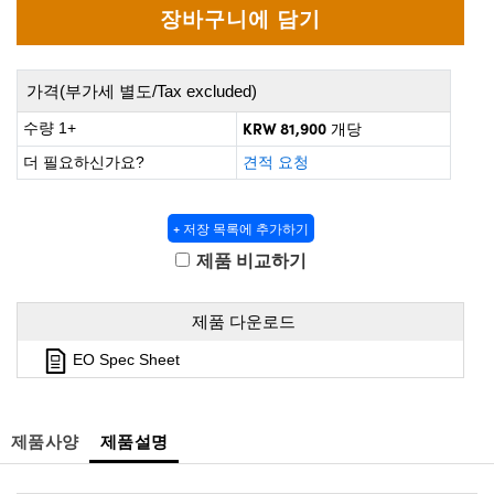
 Direct Microscopes
® Optical Components
s
ion Labs™
가격(부가세 별도/Tax excluded)
scopy
KRW 81,900
수량 1+
개당
ics
더 필요하신가요?
견적 요청
+ 저장 목록에 추가하기
n Gratings™
제품 비교하기
AX
제품 다운로드
tical Components
EO Spec Sheet
제품사양
제품설명
Innovations (UFI)