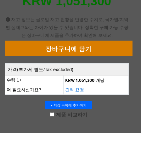
KRW 1,051,300
 Direct Microscopes
® Optical Components
s
ion Labs™
재고 정보는 글로벌 재고 현황을 반영한 수치로, 국가별/지역
별 실재고와는 차이가 있을 수 있습니다. 정확한 구매 가능 수량
scopy
은 장바구니에 제품을 추가하여 확인해 보세요.
ics
가격(부가세 별도/Tax excluded)
n Gratings™
KRW 1,051,300
수량 1+
개당
AX
더 필요하신가요?
견적 요청
tical Components
+ 저장 목록에 추가하기
제품 비교하기
Innovations (UFI)