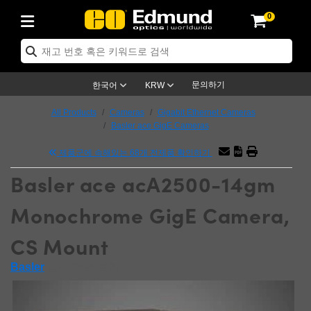
0
ptics
ser Optics
ptomechanics
icroscopy
asers
aging Lenses
ameras
라이트 & 조명
st Targets
ting & Detection
b & Production
op By Application
op By Brand
ew Products
earance Products
ertified Products
nses
ors
em
tics® Objectives
rces
l Length Lenses
ras
sion Lighting
 Test Targets
etrology
eaning
ng
C®
s
Laser Optics
d Optics
문의하기
한국어
KRW
rrors
es
age System
bjectives
surement and Electronics
c Lenses
hernet Cameras
명
Test Targets
sion Solutions
 Handling Tools
ing
on
학 신제품
 Optics
ed Optomechanics
All Products
Cameras
Gigabit Ethernet Cameras
Basler ace GigE Cameras
nd Diffusers
dows
Optical Mounts
bjectives
cs
s (S-Mount Lenses)
FLIR Cameras
py Lighting
lysis & Stage Micrometers
surement and Electronics
ols
ameras
®
mechanics
 Optomechanics
 Lasers
제품군에 속해있는 68개 전제품 확인하기
ters
rs
System
ctives
plifiers
iable Magnification Lenses
ion Cameras
rces
ay Level Test Targets
hesives
opy
scopy
Lasers
d Microscopy
Basler ace acA2500-14gm
on Optics
Optics
ables and Breadboards
ctives
ty
e Objectives
meras
on Accessories
ets
ckened Products
onal Imaging
ng Lenses
 Microscopy
d Imaging Lenses
Monochrome GigE Camera,
ers
m Expanders
 Stages
orrected Objectives
hanics
ses
ng Cameras
nation
ings
rs
 재질
 Imaging
ras
 Imaging Lenses
d Cameras
CS Mount
cal Assemblies
ages and Slides
jugate Objectives
ssories
d Lenses
ion Labs Cameras™
opy
and Accessories
cal Imaging
nation
 Cameras
 Illumination
Basler
상세 정보 보기
n Gratings
m Shaping
 Apertures
 Objectives
duction
oduction and Advanced
as
ig and Roughness Standards
on Microscopy
g and Detection
Illumination
 Test Targets
hy