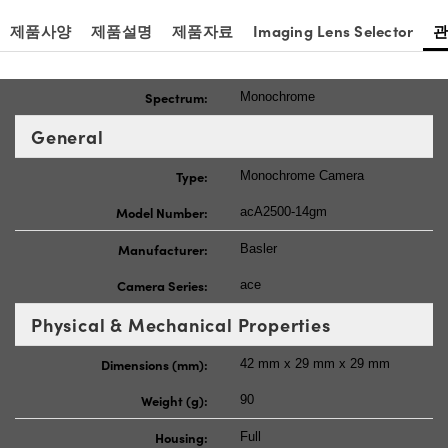
제품사양
제품설명
제품자료
Imaging Lens Selector
Spectrum:
Monochrome
General
Type:
Monochrome Camera
Model Number:
acA2500-14gm
Manufacturer:
Basler
Camera Series:
ace
Physical & Mechanical Properties
Dimensions (mm):
42 mm x 29 mm x 29 mm
Weight (g):
90
Housing:
Full