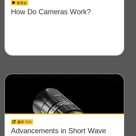
동영상
How Do Cameras Work?
출판 기사
Advancements in Short Wave