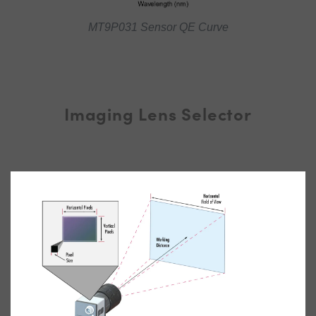
MT9P031 Sensor QE Curve
Imaging Lens Selector