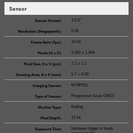
Sensor
Sensor Format:
1/2.5"
Resolution (Megapixels):
5.00
Frame Rate (fps):
14.00
Pixels (H x V):
2,592 x 1,944
Pixel Size, H x V (μm):
2.2 x 2.2
Sensing Area, H x V (mm):
5.7 x 4.28
Imaging Sensor:
MT9P031
Type of Sensor:
Progressive Scan CMOS
Shutter Type:
Rolling
Pixel Depth:
12 bit
Exposure Time:
hardware trigger & freely