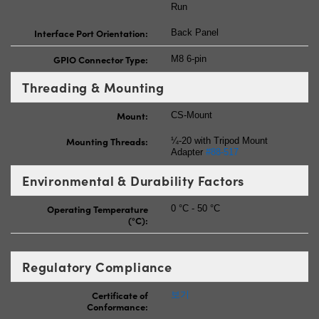
Run
Interface Port Orientation:
Back Panel
GPIO Connector Type:
M8 6-pin
Threading & Mounting
Mount:
CS-Mount
Mounting Threads:
¼-20 with Tripod Mount
Adapter
#88-517
Environmental & Durability Factors
Operating Temperature
0 °C - 50 °C
(°C):
Regulatory Compliance
Certificate of
보기
Conformance: