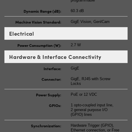
programmable
Dynamic Range (dB):
60.3 dB
Machine Vision Standard:
GigE Vision, GenICam
Electrical
Power Consumption (W):
2.7 W
Hardware & Interface Connectivity
Interface:
GigE
Connector:
GigE, RJ45 with Screw
Locks
Power Supply:
PoE or 12 VDC
GPIOs:
1 opto-coupled input line,
2 general purpose I/O
(GPIO) lines
Synchronization:
Hardware Trigger (GPIO),
Ethernet connection, or Free