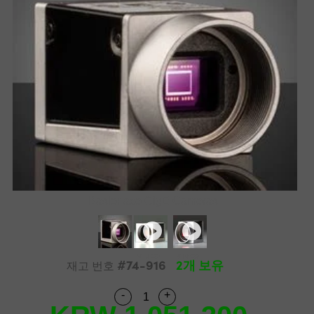
semblies
splitters
s
 Objectives
as
nt Tools
echnologies
llumination
실 또는 제품생산
Test Targets
d Testing and Detection
ns Accessories
tical Components
roscopy
mechanics
명
ameras
tical Components
ty
MR
Testing and Detection
d Lab and Production
ptics
nd Isolators
e Systems
 Cameras
g and Detection
rial Processing
 Lab and Production
cs
rization
 Filters
cessories and Optomechanics
실 또는 제품생산
oherence Tomography
ner
cs
ms
oom Lenses
d Interface Cameras
Optics
학 신제품
y Targets
ystems
eam Sputtering) Coated Optics
nd Stage Micrometers
ras
ng Development Systems
Basler ace GigE Cameras
e Optical Elements (DOE)
y Mechanics
hoto-Optical Company
s
#74-916
2개 보유
재고 번호
es and Couplers
-
+
Quantity Selector
Use the plus and minus buttons