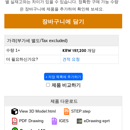
 Direct Microscopes
® Optical Components
별 실재고와는 차이가 있을 수 있습니다. 정확한 구매 가능 수량
은 장바구니에 제품을 추가하여 확인해 보세요.
s
ion Labs™
scopy
ics
가격(부가세 별도/Tax excluded)
KRW 197,200
수량 1+
개당
더 필요하신가요?
견적 요청
n Gratings™
+ 저장 목록에 추가하기
AX
제품 비교하기
tical Components
제품 다운로드
View 3D Model:html
STEP:step
Innovations (UFI)
PDF Drawing
IGES
eDrawing:eprt