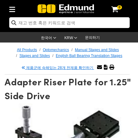
0
ptics
ser Optics
ptomechanics
icroscopy
asers
aging Lenses
ameras
라이트 & 조명
st Targets
ting & Detection
b & Production
op By Application
op By Brand
ew Products
earance Products
ertified Products
nses
ors
em
tics® Objectives
rces
l Length Lenses
ras
sion Lighting
 Test Targets
etrology
eaning
ng
C®
s
Laser Optics
d Optics
문의하기
한국어
KRW
rrors
es
age System
bjectives
surement and Electronics
c Lenses
hernet Cameras
명
Test Targets
sion Solutions
 Handling Tools
ing
on
학 신제품
 Optics
ed Optomechanics
All Products
Optomechanics
Manual Stages and Slides
Stages and Slides
English Ball Bearing Translation Stages
nd Diffusers
dows
Optical Mounts
bjectives
cs
s (S-Mount Lenses)
FLIR Cameras
py Lighting
lysis & Stage Micrometers
surement and Electronics
ols
ameras
®
mechanics
 Optomechanics
 Lasers
제품군에 속해있는 28개 전제품 확인하기
ters
rs
System
ctives
plifiers
iable Magnification Lenses
ion Cameras
rces
ay Level Test Targets
hesives
opy
scopy
Lasers
d Microscopy
Adapter Riser Plate for 1.25"
on Optics
Optics
ables and Breadboards
ctives
ty
e Objectives
meras
on Accessories
ets
ckened Products
onal Imaging
ng Lenses
 Microscopy
d Imaging Lenses
Side Drive
ers
m Expanders
 Stages
orrected Objectives
hanics
ses
ng Cameras
nation
ings
rs
 재질
 Imaging
ras
 Imaging Lenses
d Cameras
cal Assemblies
ages and Slides
jugate Objectives
ssories
d Lenses
ion Labs Cameras™
opy
and Accessories
cal Imaging
nation
 Cameras
 Illumination
n Gratings
m Shaping
 Apertures
 Objectives
duction
oduction and Advanced
as
ig and Roughness Standards
on Microscopy
g and Detection
Illumination
 Test Targets
hy