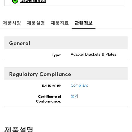
Download All
제품사양
제품설명
제품자료
관련정보
General
Type:
Adapter Brackets & Plates
Regulatory Compliance
RoHS 2015:
Compliant
Certificate of
보기
Conformance:
제품설명