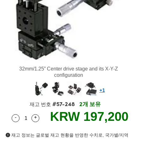
semblies
splitters
s
 Objectives
as
nt Tools
echnologies
llumination
실 또는 제품생산
Test Targets
d Testing and Detection
ns Accessories
tical Components
roscopy
mechanics
명
ameras
tical Components
ty
MR
Testing and Detection
d Lab and Production
ptics
nd Isolators
e Systems
 Cameras
g and Detection
rial Processing
 Lab and Production
cs
rization
 Filters
cessories and Optomechanics
실 또는 제품생산
oherence Tomography
ner
cs
ms
oom Lenses
d Interface Cameras
32mm/1.25” Center drive stage and its X-Y-Z
Optics
학 신제품
y Targets
ystems
configuration
eam Sputtering) Coated Optics
nd Stage Micrometers
ras
ng Development Systems
+1
e Optical Elements (DOE)
y Mechanics
hoto-Optical Company
#57-248
2개 보유
재고 번호
KRW 197,200
s
-
+
Quantity Selector
Use the plus and minus buttons to adjust the qua
es and Couplers
재고 정보는 글로벌 재고 현황을 반영한 수치로, 국가별/지역