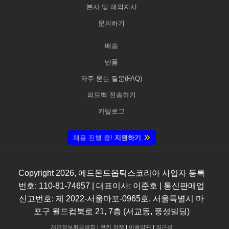
본사 및 해외지사
문의하기
배송
반품
자주 묻는 질문(FAQ)
피드백 전송하기
카탈로그
채용 진행 중!
지원하기
Copyright
2026
, 에드몬드옵틱스코리아 사업자 등록
번호: 110-81-74657 | 대표이사: 이준호 | 통신판매업
신고번호: 제 2022-서울마포-0965호, 서울특별시 마
포구 월드컵북로 21, 7층 (서교동, 풍성빌딩)
개인정보취급방침
|
쿠키 정책
|
이용약관
|
접근성