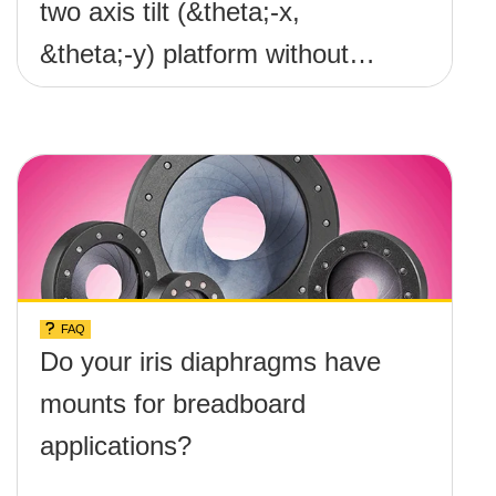
two axis tilt (&theta;-x,
&theta;-y) platform without
any screws protruding up
above the surface?
FAQ
Do your iris diaphragms have
mounts for breadboard
applications?