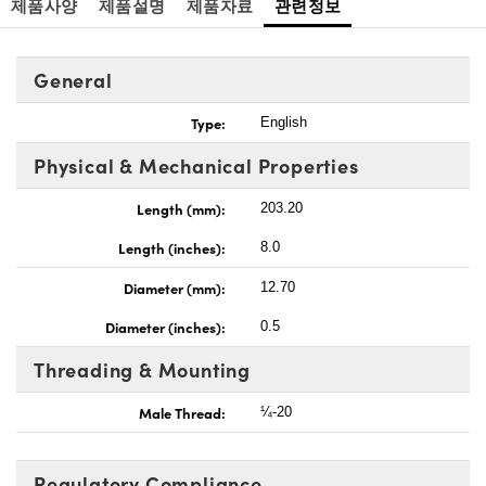
제품사양
제품설명
제품자료
관련정보
General
Type:
English
Physical & Mechanical Properties
Length (mm):
203.20
Length (inches):
8.0
Diameter (mm):
12.70
Diameter (inches):
0.5
Threading & Mounting
Male Thread:
¼-20
Regulatory Compliance