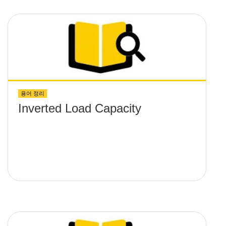
용어 정리
Inverted Load Capacity