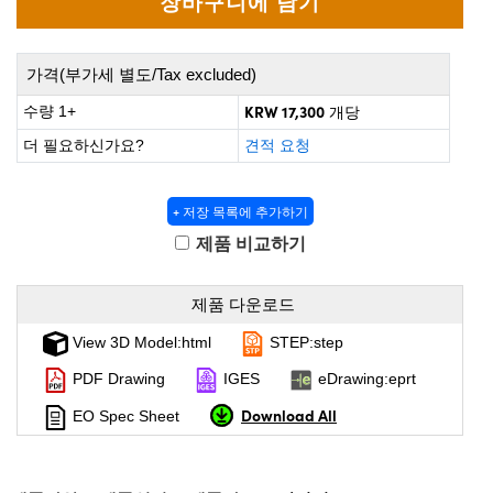
 Direct Microscopes
® Optical Components
s
ion Labs™
가격(부가세 별도/Tax excluded)
scopy
KRW 17,300
수량 1+
개당
더 필요하신가요?
견적 요청
ics
+ 저장 목록에 추가하기
제품 비교하기
n Gratings™
AX
제품 다운로드
View 3D Model:html
STEP:step
tical Components
PDF Drawing
IGES
eDrawing:eprt
Download All
EO Spec Sheet
Innovations (UFI)