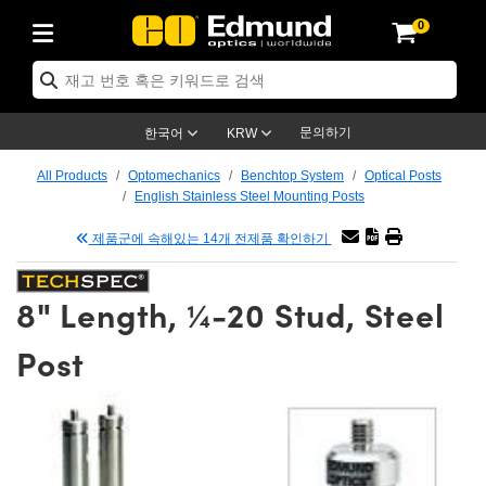
0
ptics
ser Optics
ptomechanics
icroscopy
asers
aging Lenses
ameras
라이트 & 조명
st Targets
ting & Detection
b & Production
op By Application
op By Brand
ew Products
earance Products
ertified Products
nses
ors
em
tics® Objectives
rces
l Length Lenses
ras
sion Lighting
 Test Targets
etrology
eaning
ng
C®
s
Laser Optics
d Optics
문의하기
한국어
KRW
rrors
es
age System
bjectives
surement and Electronics
c Lenses
hernet Cameras
명
Test Targets
sion Solutions
 Handling Tools
ing
on
학 신제품
 Optics
ed Optomechanics
All Products
Optomechanics
Benchtop System
Optical Posts
English Stainless Steel Mounting Posts
nd Diffusers
dows
Optical Mounts
bjectives
cs
s (S-Mount Lenses)
FLIR Cameras
py Lighting
lysis & Stage Micrometers
surement and Electronics
ols
ameras
®
mechanics
 Optomechanics
 Lasers
제품군에 속해있는 14개 전제품 확인하기
ters
rs
System
ctives
plifiers
iable Magnification Lenses
ion Cameras
rces
ay Level Test Targets
hesives
opy
scopy
Lasers
d Microscopy
8" Length, ¼-20 Stud, Steel
on Optics
Optics
ables and Breadboards
ctives
ty
e Objectives
meras
on Accessories
ets
ckened Products
onal Imaging
ng Lenses
 Microscopy
d Imaging Lenses
Post
ers
m Expanders
 Stages
orrected Objectives
hanics
ses
ng Cameras
nation
ings
rs
 재질
 Imaging
ras
 Imaging Lenses
d Cameras
cal Assemblies
ages and Slides
jugate Objectives
ssories
d Lenses
ion Labs Cameras™
opy
and Accessories
cal Imaging
nation
 Cameras
 Illumination
n Gratings
m Shaping
 Apertures
 Objectives
duction
oduction and Advanced
as
ig and Roughness Standards
on Microscopy
g and Detection
Illumination
 Test Targets
hy