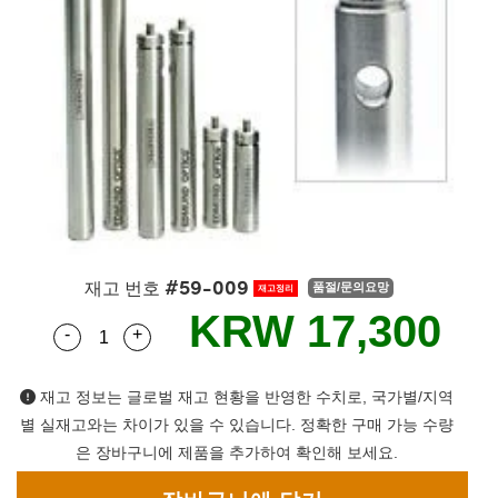
semblies
splitters
s
 Objectives
as
nt Tools
echnologies
llumination
실 또는 제품생산
Test Targets
d Testing and Detection
ns Accessories
tical Components
roscopy
mechanics
명
ameras
tical Components
ty
MR
Testing and Detection
d Lab and Production
ptics
nd Isolators
e Systems
 Cameras
g and Detection
rial Processing
 Lab and Production
cs
rization
 Filters
cessories and Optomechanics
실 또는 제품생산
oherence Tomography
ner
cs
ms
oom Lenses
d Interface Cameras
Optics
학 신제품
y Targets
ystems
#59-009
재고 번호
품절/문의요망
재고정리
eam Sputtering) Coated Optics
nd Stage Micrometers
ras
ng Development Systems
KRW 17,300
-
+
Quantity Selector
Use the plus and minus buttons to adjust the q
e Optical Elements (DOE)
y Mechanics
hoto-Optical Company
재고 정보는 글로벌 재고 현황을 반영한 수치로, 국가별/지역
s
별 실재고와는 차이가 있을 수 있습니다. 정확한 구매 가능 수량
은 장바구니에 제품을 추가하여 확인해 보세요.
es and Couplers