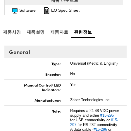
제품 다운로드
Software
EO Spec Sheet
제품사양
제품설명
제품자료
관련정보
General
Type:
Universal (Metric & English)
Encoder:
No
Manual Control/ LED
Yes
Indicators:
Manufacturer:
Zaber Technologies Inc.
Note:
Requires a 24-48 VDC power
supply and either
#15-295
for USB connectivity or
#15-
297
for RS-232 connectivity.
A data cable (
#15-296
or