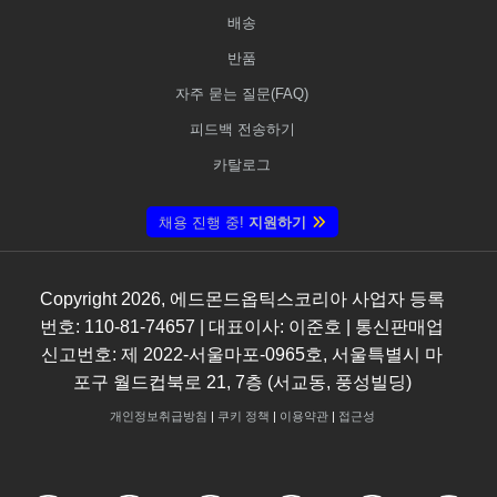
배송
반품
자주 묻는 질문(FAQ)
피드백 전송하기
카탈로그
채용 진행 중!
지원하기
Copyright
2026
, 에드몬드옵틱스코리아 사업자 등록
번호: 110-81-74657 | 대표이사: 이준호 | 통신판매업
신고번호: 제 2022-서울마포-0965호, 서울특별시 마
포구 월드컵북로 21, 7층 (서교동, 풍성빌딩)
개인정보취급방침
|
쿠키 정책
|
이용약관
|
접근성