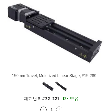
semblies
splitters
s
 Objectives
as
nt Tools
echnologies
llumination
실 또는 제품생산
Test Targets
d Testing and Detection
ns Accessories
tical Components
roscopy
mechanics
명
ameras
tical Components
ty
MR
Testing and Detection
d Lab and Production
ptics
nd Isolators
e Systems
 Cameras
g and Detection
rial Processing
 Lab and Production
cs
rization
 Filters
cessories and Optomechanics
실 또는 제품생산
oherence Tomography
ner
cs
ms
oom Lenses
d Interface Cameras
Optics
학 신제품
y Targets
ystems
eam Sputtering) Coated Optics
nd Stage Micrometers
ras
ng Development Systems
150mm Travel, Motorized Linear Stage, #15-289
e Optical Elements (DOE)
y Mechanics
hoto-Optical Company
s
#22-221
1개 보유
재고 번호
es and Couplers
-
+
Quantity Selector
Use the plus and minus buttons