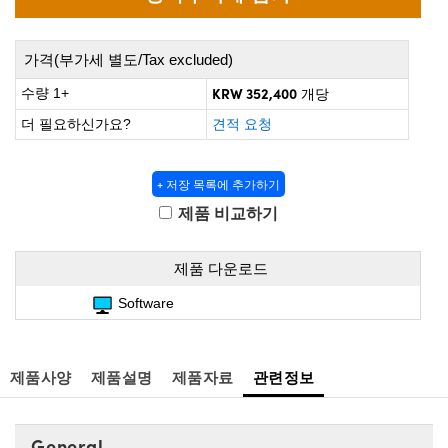
 Direct Microscopes
® Optical Components
s
ion Labs™
가격(부가세 별도/Tax excluded)
KRW 352,400
수량 1+
scopy
개당
더 필요하신가요?
견적 요청
ics
+ 저장 목록에 추가하기
제품 비교하기
n Gratings™
제품 다운로드
AX
Software
tical Components
제품사양
제품설명
제품자료
관련정보
Innovations (UFI)
General