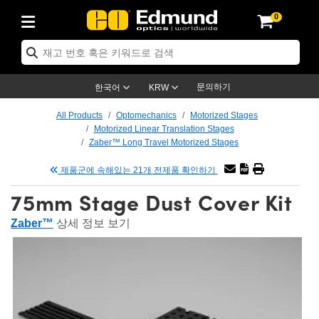
0
ptics
ser Optics
ptomechanics
icroscopy
asers
aging Lenses
ameras
라이트 & 조명
st Targets
ting & Detection
b & Production
op By Application
op By Brand
ew Products
earance Products
ertified Products
nses
ors
em
tics® Objectives
rces
l Length Lenses
ras
sion Lighting
 Test Targets
etrology
eaning
ng
C®
s
Laser Optics
d Optics
문의하기
한국어
KRW
rrors
es
age System
bjectives
surement and Electronics
c Lenses
hernet Cameras
명
Test Targets
sion Solutions
 Handling Tools
ing
on
학 신제품
 Optics
ed Optomechanics
All Products
Optomechanics
Motorized Stages
Motorized Linear Translation Stages
nd Diffusers
dows
Optical Mounts
bjectives
cs
s (S-Mount Lenses)
FLIR Cameras
py Lighting
lysis & Stage Micrometers
surement and Electronics
ols
ameras
®
mechanics
 Optomechanics
 Lasers
Zaber™ Long Travel Motorized Stages
제품군에 속해있는 21개 전제품 확인하기
ters
rs
System
ctives
plifiers
iable Magnification Lenses
ion Cameras
rces
ay Level Test Targets
hesives
opy
scopy
Lasers
d Microscopy
75mm Stage Dust Cover Kit
on Optics
Optics
ables and Breadboards
ctives
ty
e Objectives
meras
on Accessories
ets
ckened Products
onal Imaging
ng Lenses
 Microscopy
d Imaging Lenses
Zaber™
상세 정보 보기
ers
m Expanders
 Stages
orrected Objectives
hanics
ses
ng Cameras
nation
ings
rs
 재질
 Imaging
ras
 Imaging Lenses
d Cameras
cal Assemblies
ages and Slides
jugate Objectives
ssories
d Lenses
ion Labs Cameras™
opy
and Accessories
cal Imaging
nation
 Cameras
 Illumination
n Gratings
m Shaping
 Apertures
 Objectives
duction
oduction and Advanced
as
ig and Roughness Standards
on Microscopy
g and Detection
Illumination
 Test Targets
hy