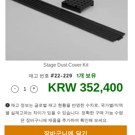
semblies
splitters
s
 Objectives
as
nt Tools
echnologies
llumination
실 또는 제품생산
Test Targets
d Testing and Detection
ns Accessories
tical Components
roscopy
mechanics
명
ameras
tical Components
ty
MR
Testing and Detection
d Lab and Production
ptics
nd Isolators
e Systems
 Cameras
g and Detection
rial Processing
 Lab and Production
cs
rization
 Filters
cessories and Optomechanics
실 또는 제품생산
oherence Tomography
ner
cs
ms
oom Lenses
d Interface Cameras
Stage Dust Cover Kit
Optics
학 신제품
y Targets
ystems
#22-229
1개 보유
재고 번호
KRW 352,400
eam Sputtering) Coated Optics
nd Stage Micrometers
ras
ng Development Systems
-
+
Quantity Selector
Use the plus and minus buttons to adjust the qua
e Optical Elements (DOE)
y Mechanics
hoto-Optical Company
재고 정보는 글로벌 재고 현황을 반영한 수치로, 국가별/지역
s
별 실재고와는 차이가 있을 수 있습니다. 정확한 구매 가능 수량
은 장바구니에 제품을 추가하여 확인해 보세요.
es and Couplers