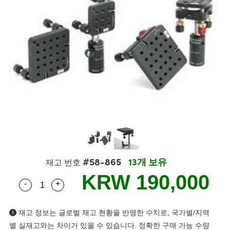
semblies
splitters
s
 Objectives
as
nt Tools
echnologies
llumination
실 또는 제품생산
Test Targets
d Testing and Detection
ns Accessories
tical Components
roscopy
mechanics
명
ameras
tical Components
ty
MR
Testing and Detection
d Lab and Production
ptics
nd Isolators
e Systems
 Cameras
g and Detection
rial Processing
 Lab and Production
cs
rization
 Filters
cessories and Optomechanics
실 또는 제품생산
oherence Tomography
ner
cs
ms
oom Lenses
d Interface Cameras
Optics
학 신제품
y Targets
ystems
eam Sputtering) Coated Optics
nd Stage Micrometers
ras
ng Development Systems
#58-865
13개 보유
재고 번호
e Optical Elements (DOE)
y Mechanics
hoto-Optical Company
KRW 190,000
-
+
Quantity Selector
Use the plus and minus buttons to adjust the qua
s
es and Couplers
재고 정보는 글로벌 재고 현황을 반영한 수치로, 국가별/지역
별 실재고와는 차이가 있을 수 있습니다. 정확한 구매 가능 수량