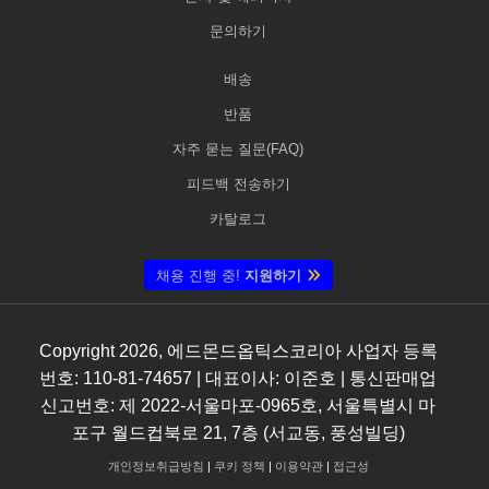
문의하기
배송
반품
자주 묻는 질문(FAQ)
피드백 전송하기
카탈로그
채용 진행 중!
지원하기
Copyright
2026
, 에드몬드옵틱스코리아 사업자 등록
번호: 110-81-74657 | 대표이사: 이준호 | 통신판매업
신고번호: 제 2022-서울마포-0965호, 서울특별시 마
포구 월드컵북로 21, 7층 (서교동, 풍성빌딩)
개인정보취급방침
|
쿠키 정책
|
이용약관
|
접근성