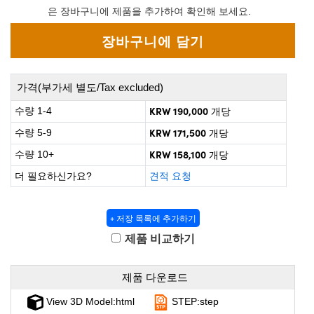
 Direct Microscopes
® Optical Components
은 장바구니에 제품을 추가하여 확인해 보세요.
s
ion Labs™
scopy
가격(부가세 별도/Tax excluded)
ics
KRW 190,000
수량 1-4
개당
KRW 171,500
수량 5-9
개당
KRW 158,100
수량 10+
개당
n Gratings™
더 필요하신가요?
견적 요청
AX
+ 저장 목록에 추가하기
tical Components
제품 비교하기
제품 다운로드
Innovations (UFI)
View 3D Model:html
STEP:step