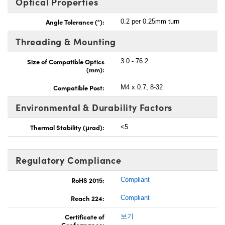
Optical Properties
Angle Tolerance (°):
0.2 per 0.25mm turn
Threading & Mounting
Size of Compatible Optics
3.0 - 76.2
(mm):
Compatible Post:
M4 x 0.7, 8-32
Environmental & Durability Factors
Thermal Stability (μrad):
<5
Regulatory Compliance
RoHS 2015:
Compliant
Reach 224:
Compliant
Certificate of
보기
Conformance: