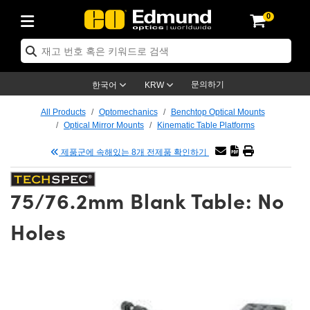
0
ptics
ser Optics
ptomechanics
icroscopy
asers
aging Lenses
ameras
라이트 & 조명
st Targets
ting & Detection
b & Production
op By Application
op By Brand
ew Products
earance Products
ertified Products
nses
ors
em
tics® Objectives
rces
l Length Lenses
ras
sion Lighting
 Test Targets
etrology
eaning
ng
C®
s
Laser Optics
d Optics
문의하기
한국어
KRW
rrors
es
age System
bjectives
surement and Electronics
c Lenses
hernet Cameras
명
Test Targets
sion Solutions
 Handling Tools
ing
on
학 신제품
 Optics
ed Optomechanics
All Products
Optomechanics
Benchtop Optical Mounts
Optical Mirror Mounts
Kinematic Table Platforms
nd Diffusers
dows
Optical Mounts
bjectives
cs
s (S-Mount Lenses)
FLIR Cameras
py Lighting
lysis & Stage Micrometers
surement and Electronics
ols
ameras
®
mechanics
 Optomechanics
 Lasers
제품군에 속해있는 8개 전제품 확인하기
ters
rs
System
ctives
plifiers
iable Magnification Lenses
ion Cameras
rces
ay Level Test Targets
hesives
opy
scopy
Lasers
d Microscopy
75/76.2mm Blank Table: No
on Optics
Optics
ables and Breadboards
ctives
ty
e Objectives
meras
on Accessories
ets
ckened Products
onal Imaging
ng Lenses
 Microscopy
d Imaging Lenses
Holes
ers
m Expanders
 Stages
orrected Objectives
hanics
ses
ng Cameras
nation
ings
rs
 재질
 Imaging
ras
 Imaging Lenses
d Cameras
cal Assemblies
ages and Slides
jugate Objectives
ssories
d Lenses
ion Labs Cameras™
opy
and Accessories
cal Imaging
nation
 Cameras
 Illumination
n Gratings
m Shaping
 Apertures
 Objectives
duction
oduction and Advanced
as
ig and Roughness Standards
on Microscopy
g and Detection
Illumination
 Test Targets
hy