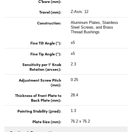
C'bore (mm):
Travel (mm):
Z-Axis: 12
Construction:
Aluminum Plates, Stainless
Steel Screws, and Brass
Thread Bushings
Fine Tilt Angle (°):
±5
Fine Tip Angle (°):
±5
Sensitivity per 1° Knob
2.3
Rotation (arcsec):
Adjustment Screw Pitch
0.25
(mm):
Thickness of Front Plate to
28.4
Back Plate (mm):
Pointing Stability (μrad):
1.3
Plate Size (mm):
76.2 x 76.2