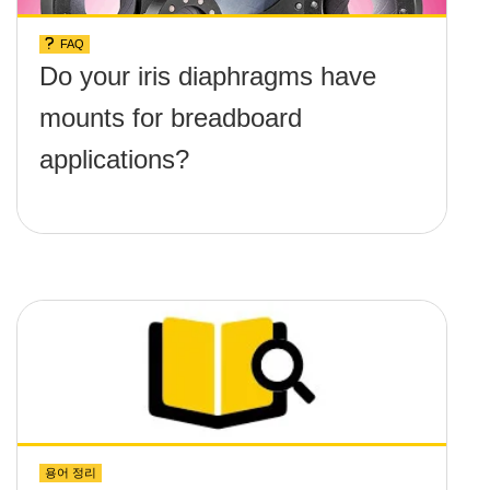
FAQ
Do your iris diaphragms have
mounts for breadboard
applications?
용어 정리