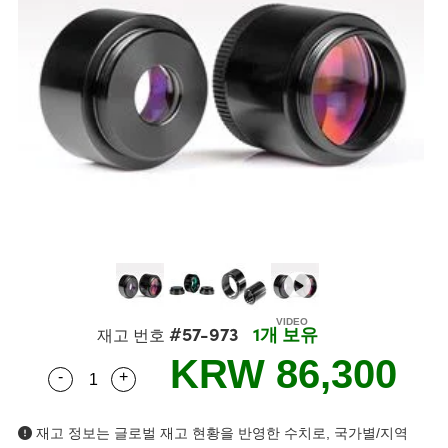
semblies
splitters
s
 Objectives
as
nt Tools
echnologies
llumination
실 또는 제품생산
Test Targets
d Testing and Detection
ns Accessories
tical Components
roscopy
mechanics
명
ameras
tical Components
ty
MR
Testing and Detection
d Lab and Production
ptics
nd Isolators
e Systems
 Cameras
g and Detection
rial Processing
 Lab and Production
cs
rization
 Filters
cessories and Optomechanics
실 또는 제품생산
oherence Tomography
ner
cs
ms
oom Lenses
d Interface Cameras
Optics
학 신제품
y Targets
ystems
eam Sputtering) Coated Optics
nd Stage Micrometers
ras
ng Development Systems
e Optical Elements (DOE)
y Mechanics
hoto-Optical Company
#57-973
1개 보유
재고 번호
KRW 86,300
s
-
+
Quantity Selector
Use the plus and minus buttons to adjust the q
es and Couplers
재고 정보는 글로벌 재고 현황을 반영한 수치로, 국가별/지역