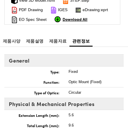
View 3D Model:html
STEP:step
PDF Drawing
IGES
eDrawing:eprt
Download All
EO Spec Sheet
제품사양
제품설명
제품자료
관련정보
General
Type:
Fixed
Function:
Optic Mount (Fixed)
Type of Optics:
Circular
Physical & Mechanical Properties
Extension Length (mm):
5.6
Total Length (mm):
9.6