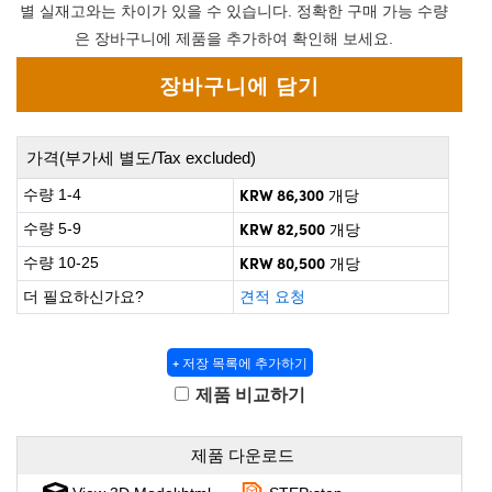
 Direct Microscopes
® Optical Components
별 실재고와는 차이가 있을 수 있습니다. 정확한 구매 가능 수량
은 장바구니에 제품을 추가하여 확인해 보세요.
s
ion Labs™
scopy
ics
가격(부가세 별도/Tax excluded)
KRW 86,300
수량 1-4
개당
KRW 82,500
수량 5-9
개당
n Gratings™
KRW 80,500
수량 10-25
개당
AX
더 필요하신가요?
견적 요청
tical Components
+ 저장 목록에 추가하기
제품 비교하기
Innovations (UFI)
제품 다운로드