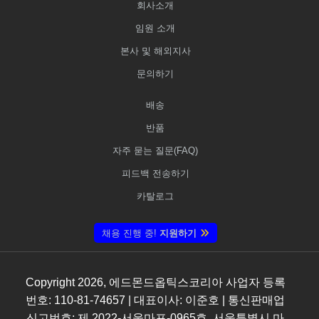
회사소개
임원 소개
본사 및 해외지사
문의하기
배송
반품
자주 묻는 질문(FAQ)
피드백 전송하기
카탈로그
채용 진행 중!
지원하기
Copyright
2026
, 에드몬드옵틱스코리아 사업자 등록
번호: 110-81-74657 | 대표이사: 이준호 | 통신판매업
신고번호: 제 2022-서울마포-0965호, 서울특별시 마