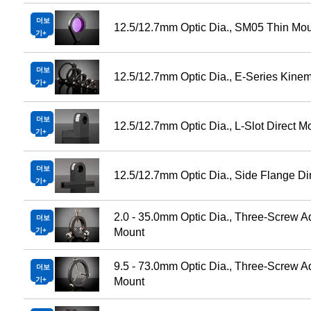
더보
12.5/12.7mm Optic Dia., SM05 Thin Mou
기
더보
12.5/12.7mm Optic Dia., E-Series Kine
기
더보
12.5/12.7mm Optic Dia., L-Slot Direct M
기
더보
12.5/12.7mm Optic Dia., Side Flange Di
기
2.0 - 35.0mm Optic Dia., Three-Screw A
더보
기
Mount
9.5 - 73.0mm Optic Dia., Three-Screw A
더보
기
Mount