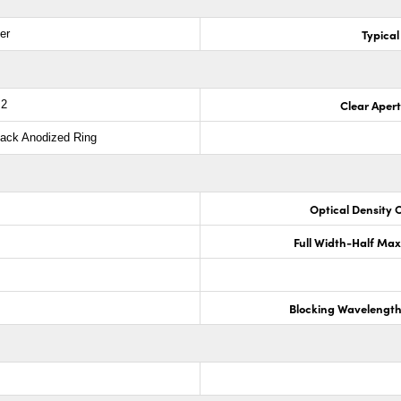
Typical
er
Clear Aper
.2
lack Anodized Ring
Optical Density 
Full Width-Half Ma
Blocking Wavelengt