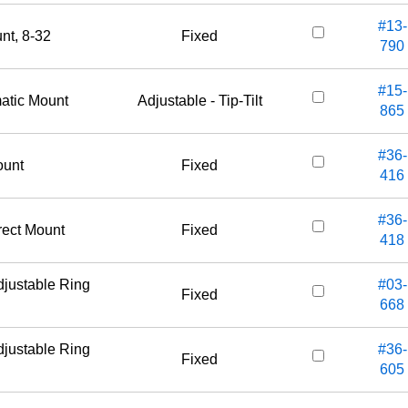
#13-
nt, 8-32
Fixed
790
#15-
matic Mount
Adjustable - Tip-Tilt
865
#36-
ount
Fixed
416
#36-
rect Mount
Fixed
418
djustable Ring
#03-
Fixed
668
djustable Ring
#36-
Fixed
605