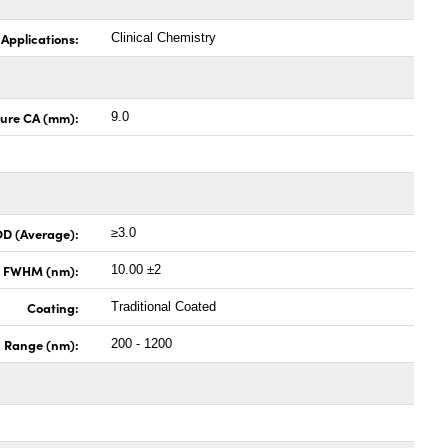
 Applications:
Clinical Chemistry
ture CA (mm):
9.0
OD (Average):
≥3.0
x FWHM (nm):
10.00 ±2
Coating:
Traditional Coated
h Range (nm):
200 - 1200