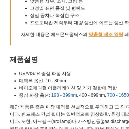
맞춤형 치수, 소재, 코팅 등
고정밀 표면 품질 및 평탄도
정밀 공차나 복잡한 구조
프로토타입 제작부터 대량 생산에 이르는 생산 
자세한 내용은 에드몬드옵틱스의
맞춤형 제조 역량
페
제품설명
UV/VIS/IR 중심 파장 사용
대역폭 옵션: 10 - 80nm
바이오메디컬 어플리케이션 및 기기 결합에 적합
중심 파장 옵션:
193 - 399nm
, 400 - 699nm,
700 - 165
해당 제품은 좁은 파장 대역을 선별적으로 투과하고 그 외 
니다. 밴드패스 간섭 필터는 일반적으로 임상화학, 환경 테스트,
니다. 또한, 아크램프(arc lamp)나 가스방전등(gas disc
펙트럼 라인을 분리하는 데도 사용됩니다. 해당 제품은 보