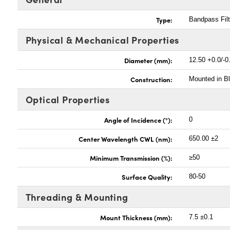
Type:
Bandpass Filt
Physical & Mechanical Properties
Diameter (mm):
12.50 +0.0/-0
Construction:
Mounted in B
Optical Properties
Angle of Incidence (°):
0
Center Wavelength CWL (nm):
650.00 ±2
Minimum Transmission (%):
≥50
Surface Quality:
80-50
Threading & Mounting
Mount Thickness (mm):
7.5 ±0.1