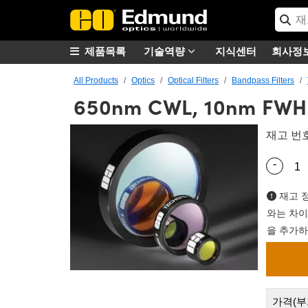
제품목록
기술역량
지식센터
회사정
All Products
Optics
Optical Filters
Bandpass Filters
650nm CWL, 10nm FWH
재고 번
-
Quantity
재고 정
와는 차이
을 추가하
가격(부