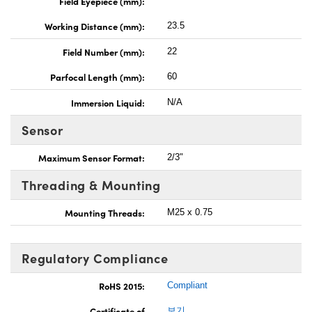
Field Eyepiece (mm):
Working Distance (mm):
23.5
Field Number (mm):
22
Parfocal Length (mm):
60
Immersion Liquid:
N/A
Sensor
Maximum Sensor Format:
2/3"
Threading & Mounting
Mounting Threads:
M25 x 0.75
Regulatory Compliance
RoHS 2015:
Compliant
Certificate of
보기