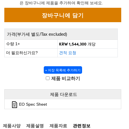
 Direct Microscopes
® Optical Components
은 장바구니에 제품을 추가하여 확인해 보세요.
s
ion Labs™
scopy
가격(부가세 별도/Tax excluded)
ics
KRW 1,544,300
수량 1+
개당
더 필요하신가요?
견적 요청
n Gratings™
+ 저장 목록에 추가하기
AX
제품 비교하기
tical Components
제품 다운로드
EO Spec Sheet
Innovations (UFI)
제품사양
제품설명
제품자료
관련정보