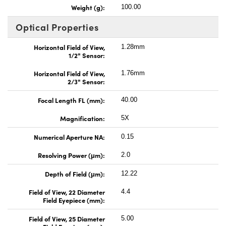
Weight (g):
100.00
Optical Properties
Horizontal Field of View,
1.28mm
1/2" Sensor:
Horizontal Field of View,
1.76mm
2/3" Sensor:
Focal Length FL (mm):
40.00
Magnification:
5X
Numerical Aperture NA:
0.15
Resolving Power (μm):
2.0
Depth of Field (μm):
12.22
Field of View, 22 Diameter
4.4
Field Eyepiece (mm):
Field of View, 25 Diameter
5.00