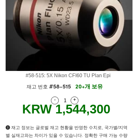
semblies
splitters
s
 Objectives
as
nt Tools
echnologies
llumination
실 또는 제품생산
Test Targets
d Testing and Detection
ns Accessories
tical Components
roscopy
mechanics
명
ameras
tical Components
ty
MR
Testing and Detection
d Lab and Production
ptics
nd Isolators
e Systems
 Cameras
g and Detection
rial Processing
 Lab and Production
cs
rization
 Filters
cessories and Optomechanics
실 또는 제품생산
oherence Tomography
ner
cs
ms
oom Lenses
d Interface Cameras
Optics
학 신제품
y Targets
ystems
#58-515: 5X Nikon CFI60 TU Plan Epi
#58-515
20+개 보유
재고 번호
eam Sputtering) Coated Optics
nd Stage Micrometers
ras
ng Development Systems
-
+
Quantity Selector
Use the plus and minus buttons
e Optical Elements (DOE)
y Mechanics
hoto-Optical Company
KRW 1,544,300
s
재고 정보는 글로벌 재고 현황을 반영한 수치로, 국가별/지역
es and Couplers
별 실재고와는 차이가 있을 수 있습니다. 정확한 구매 가능 수량