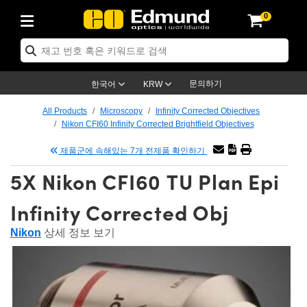
0
ptics
ser Optics
ptomechanics
icroscopy
asers
aging Lenses
ameras
라이트 & 조명
st Targets
ting & Detection
b & Production
op By Application
op By Brand
ew Products
earance Products
ertified Products
nses
ors
em
tics® Objectives
rces
l Length Lenses
ras
sion Lighting
 Test Targets
etrology
eaning
ng
C®
s
Laser Optics
d Optics
문의하기
한국어
KRW
rrors
es
age System
bjectives
surement and Electronics
c Lenses
hernet Cameras
명
Test Targets
sion Solutions
 Handling Tools
ing
on
학 신제품
 Optics
ed Optomechanics
All Products
Microscopy
Infinity Corrected Objectives
Nikon CFI60 Infinity Corrected Brightfield Objectives
nd Diffusers
dows
Optical Mounts
bjectives
cs
s (S-Mount Lenses)
FLIR Cameras
py Lighting
lysis & Stage Micrometers
surement and Electronics
ols
ameras
®
mechanics
 Optomechanics
 Lasers
제품군에 속해있는 7개 전제품 확인하기
ters
rs
System
ctives
plifiers
iable Magnification Lenses
ion Cameras
rces
ay Level Test Targets
hesives
opy
scopy
Lasers
d Microscopy
5X Nikon CFI60 TU Plan Epi
on Optics
Optics
ables and Breadboards
ctives
ty
e Objectives
meras
on Accessories
ets
ckened Products
onal Imaging
ng Lenses
 Microscopy
d Imaging Lenses
Infinity Corrected Obj
ers
m Expanders
 Stages
orrected Objectives
hanics
ses
ng Cameras
nation
ings
rs
 재질
 Imaging
ras
 Imaging Lenses
d Cameras
Nikon
상세 정보 보기
cal Assemblies
ages and Slides
jugate Objectives
ssories
d Lenses
ion Labs Cameras™
opy
and Accessories
cal Imaging
nation
 Cameras
 Illumination
n Gratings
m Shaping
 Apertures
 Objectives
duction
oduction and Advanced
as
ig and Roughness Standards
on Microscopy
g and Detection
Illumination
 Test Targets
hy