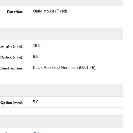
Function:
Optic Mount (Fixed)
 Length (mm):
18.0
 Optics (mm):
6.5
Construction:
Black Anodized Aluminum (6061 T6)
 Optics (mm):
5.0