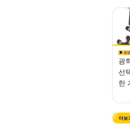
동
광
선
한 
더보