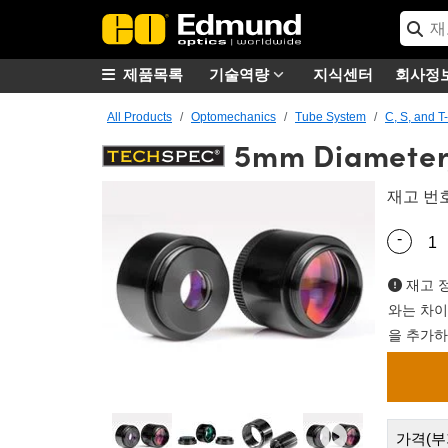
제품목록
기술역량
지식센터
회사정
All Products
Optomechanics
Tube System
C, S, and 
5mm Diameter,
재고 번
-
Quantity
재고 정
와는 차이
을 추가하
가격(부