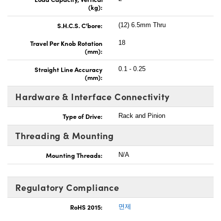
(kg):
S.H.C.S. C'bore:
(12) 6.5mm Thru
Travel Per Knob Rotation
18
(mm):
Straight Line Accuracy
0.1 - 0.25
(mm):
Hardware & Interface Connectivity
Type of Drive:
Rack and Pinion
Threading & Mounting
Mounting Threads:
N/A
Regulatory Compliance
RoHS 2015:
면제