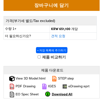
 Direct Microscopes
® Optical Components
s
ion Labs™
가격(부가세 별도/Tax excluded)
scopy
KRW 651,100
수량 1+
개당
ics
더 필요하신가요?
견적 요청
+ 저장 목록에 추가하기
n Gratings™
제품 비교하기
AX
제품 다운로드
tical Components
View 3D Model:html
STEP:step
PDF Drawing
IGES
eDrawing:eprt
Download All
EO Spec Sheet
Innovations (UFI)