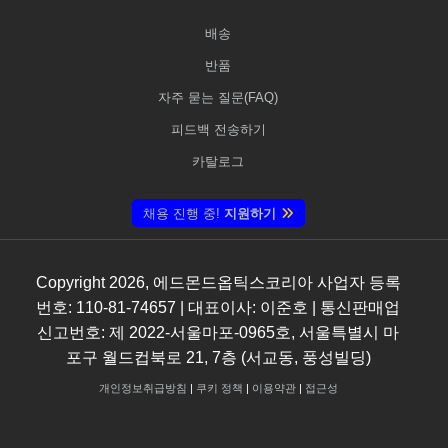
배송
반품
자주 묻는 질문(FAQ)
피드백 전송하기
카탈로그
채용 진행 중!
지원하기
Copyright
2026
, 에드몬드옵틱스코리아 사업자 등록
번호: 110-81-74657 | 대표이사: 이준호 | 통신판매업
신고번호: 제 2022-서울마포-0965호, 서울특별시 마
포구 월드컵북로 21, 7층 (서교동, 풍성빌딩)
개인정보취급방침
|
쿠키 정책
|
이용약관
|
접근성