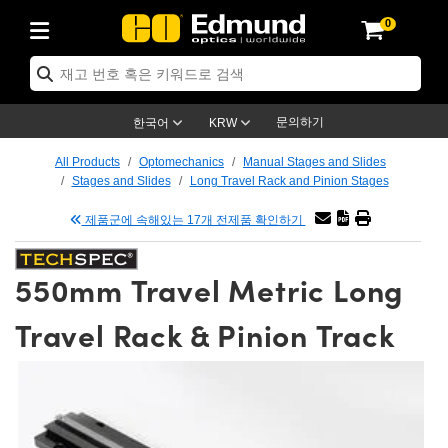
0
ptics
ser Optics
ptomechanics
icroscopy
asers
aging Lenses
ameras
라이트 & 조명
st Targets
ting & Detection
b & Production
op By Application
op By Brand
ew Products
earance Products
ertified Products
nses
ors
em
tics® Objectives
rces
l Length Lenses
ras
sion Lighting
 Test Targets
etrology
eaning
ng
C®
s
Laser Optics
d Optics
문의하기
한국어
KRW
rrors
es
age System
bjectives
surement and Electronics
c Lenses
hernet Cameras
명
Test Targets
sion Solutions
 Handling Tools
ing
on
학 신제품
 Optics
ed Optomechanics
All Products
Optomechanics
Manual Stages and Slides
Stages and Slides
Long Travel Rack and Pinion Stages
nd Diffusers
dows
Optical Mounts
bjectives
cs
s (S-Mount Lenses)
FLIR Cameras
py Lighting
lysis & Stage Micrometers
surement and Electronics
ols
ameras
®
mechanics
 Optomechanics
 Lasers
제품군에 속해있는 17개 전제품 확인하기
ters
rs
System
ctives
plifiers
iable Magnification Lenses
ion Cameras
rces
ay Level Test Targets
hesives
opy
scopy
Lasers
d Microscopy
550mm Travel Metric Long
on Optics
Optics
ables and Breadboards
ctives
ty
e Objectives
meras
on Accessories
ets
ckened Products
onal Imaging
ng Lenses
 Microscopy
d Imaging Lenses
Travel Rack & Pinion Track
ers
m Expanders
 Stages
orrected Objectives
hanics
ses
ng Cameras
nation
ings
rs
 재질
 Imaging
ras
 Imaging Lenses
d Cameras
cal Assemblies
ages and Slides
jugate Objectives
ssories
d Lenses
ion Labs Cameras™
opy
and Accessories
cal Imaging
nation
 Cameras
 Illumination
n Gratings
m Shaping
 Apertures
 Objectives
duction
oduction and Advanced
as
ig and Roughness Standards
on Microscopy
g and Detection
Illumination
 Test Targets
hy