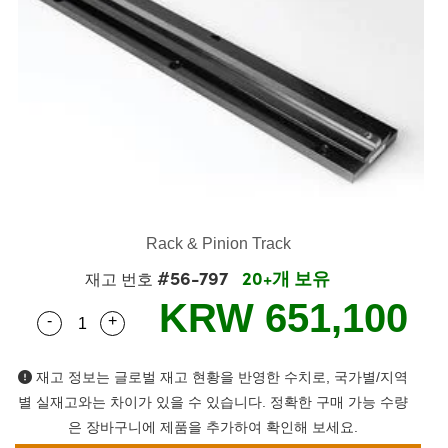
semblies
splitters
s
 Objectives
as
nt Tools
echnologies
llumination
실 또는 제품생산
Test Targets
d Testing and Detection
ns Accessories
tical Components
roscopy
mechanics
명
ameras
tical Components
ty
MR
Testing and Detection
d Lab and Production
ptics
nd Isolators
e Systems
 Cameras
g and Detection
rial Processing
 Lab and Production
cs
rization
 Filters
cessories and Optomechanics
실 또는 제품생산
oherence Tomography
ner
cs
ms
oom Lenses
d Interface Cameras
Optics
학 신제품
y Targets
ystems
Rack & Pinion Track
#56-797
20+개 보유
eam Sputtering) Coated Optics
nd Stage Micrometers
ras
ng Development Systems
재고 번호
KRW 651,100
-
+
e Optical Elements (DOE)
y Mechanics
hoto-Optical Company
Quantity Selector
Use the plus and minus buttons to adjust the qua
s
재고 정보는 글로벌 재고 현황을 반영한 수치로, 국가별/지역
별 실재고와는 차이가 있을 수 있습니다. 정확한 구매 가능 수량
es and Couplers
은 장바구니에 제품을 추가하여 확인해 보세요.