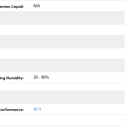
rsion Liquid:
N/A
ing Humidity:
20 - 80%
 Conformance:
보기