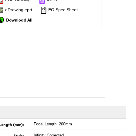
eDrawing:eprt
EO Spec Sheet
Download All
 Length (mm):
Focal Length: 200mm
Style:
Infinity Corrected