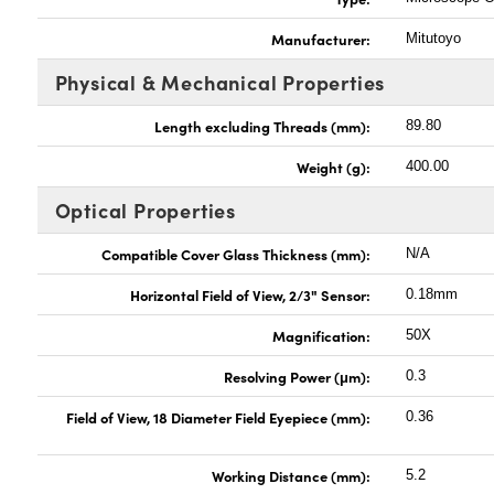
Manufacturer:
Mitutoyo
Physical & Mechanical Properties
Length excluding Threads (mm):
89.80
Weight (g):
400.00
Optical Properties
Compatible Cover Glass Thickness (mm):
N/A
Horizontal Field of View, 2/3" Sensor:
0.18mm
Magnification:
50X
Resolving Power (μm):
0.3
Field of View, 18 Diameter Field Eyepiece (mm):
0.36
Working Distance (mm):
5.2