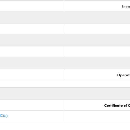
Imme
Operat
Certificate of
C(s)