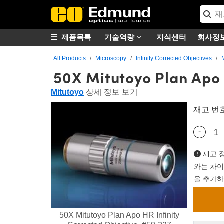
제품목록
기술역량
지식센터
회사정
All Products
Microscopy
Infinity Corrected Objectives
50X Mitutoyo Plan Apo 
Mitutoyo
상세 정보 보기
재고 번
-
Quantity
재고 정
와는 차이
을 추가하
50X Mitutoyo Plan Apo HR Infinity