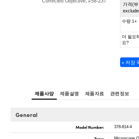
Corrected Objective, #58-237
가격(부
exclude
수량 1+
더 필요
요?
+ 저장
제품사양
제품설명
제품자료
관련정보
General
Model Number:
378-814-4
Type:
Microscope O