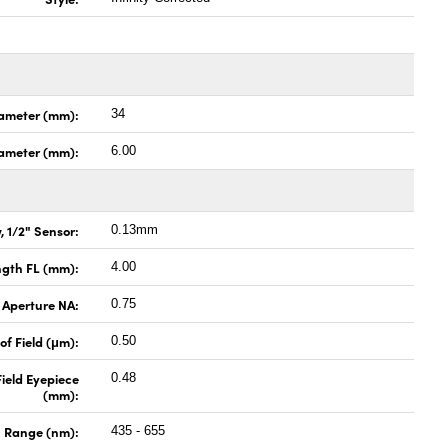
ameter (mm):
34
Diameter (mm):
6.00
, 1/2" Sensor:
0.13mm
ngth FL (mm):
4.00
 Aperture NA:
0.75
of Field (μm):
0.50
Field Eyepiece
0.48
(mm):
 Range (nm):
435 - 655