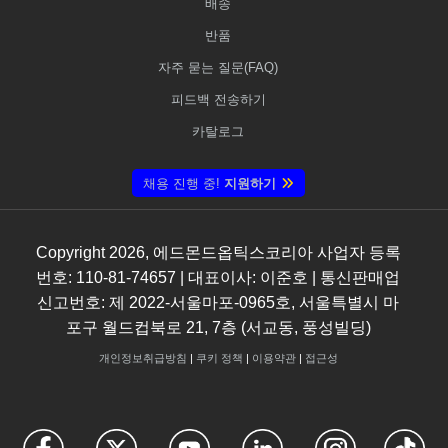
배송
반품
자주 묻는 질문(FAQ)
피드백 전송하기
카탈로그
채용 진행 중!
지원하기
Copyright
2026
, 에드몬드옵틱스코리아 사업자 등록
번호: 110-81-74657 | 대표이사: 이준호 | 통신판매업
신고번호: 제 2022-서울마포-0965호, 서울특별시 마
포구 월드컵북로 21, 7층 (서교동, 풍성빌딩)
개인정보취급방침
|
쿠키 정책
|
이용약관
|
접근성