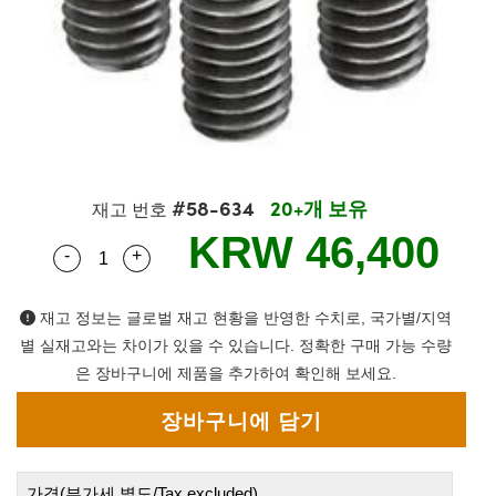
semblies
splitters
s
 Objectives
as
nt Tools
echnologies
llumination
실 또는 제품생산
Test Targets
d Testing and Detection
ns Accessories
tical Components
roscopy
mechanics
명
ameras
tical Components
ty
MR
Testing and Detection
d Lab and Production
ptics
nd Isolators
e Systems
 Cameras
g and Detection
rial Processing
 Lab and Production
cs
rization
 Filters
cessories and Optomechanics
실 또는 제품생산
oherence Tomography
ner
#58-634
20+개 보유
재고 번호
cs
ms
oom Lenses
d Interface Cameras
KRW 46,400
-
+
Quantity Selector
Use the plus and minus buttons to adjust the q
Optics
학 신제품
y Targets
ystems
eam Sputtering) Coated Optics
nd Stage Micrometers
ras
ng Development Systems
재고 정보는 글로벌 재고 현황을 반영한 수치로, 국가별/지역
별 실재고와는 차이가 있을 수 있습니다. 정확한 구매 가능 수량
e Optical Elements (DOE)
y Mechanics
hoto-Optical Company
은 장바구니에 제품을 추가하여 확인해 보세요.
s
es and Couplers
가격(부가세 별도/Tax excluded)