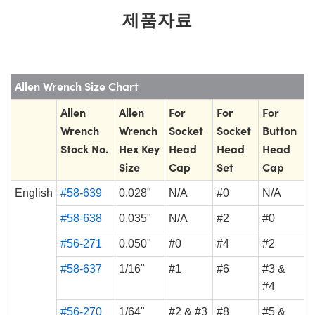
제품자료
Allen Wrench Size Chart
Allen
Allen
For
For
For
Wrench
Wrench
Socket
Socket
Button
Stock No.
Hex Key
Head
Head
Head
Size
Cap
Set
Cap
English
#58-639
0.028"
N/A
#0
N/A
#58-638
0.035"
N/A
#2
#0
#56-271
0.050"
#0
#4
#2
#58-637
1/16"
#1
#6
#3 &
#4
#56-270
1/64"
#2 & #3
#8
#5 &