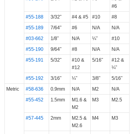
#6
#55-188
3/32"
#4 & #5
#10
#8
#55-189
7/64"
#6
N/A
N/A
#03-662
1/8"
N/A
¼"
#10
#55-190
9/64"
#8
N/A
N/A
#55-191
5/32"
#10 &
5/16"
#12 &
#12
¼"
#55-192
3/16"
¼"
3/8"
5/16"
Metric
#58-636
0.9mm
N/A
M2
N/A
#55-452
1.5mm
M1.6 &
M3
M2.5
M2
#57-445
2mm
M2.5 &
M4
M3
M2.6