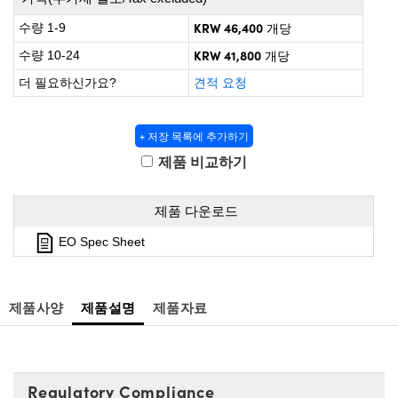
 Direct Microscopes
® Optical Components
KRW 46,400
수량 1-9
개당
s
ion Labs™
KRW 41,800
수량 10-24
개당
더 필요하신가요?
견적 요청
scopy
ics
+ 저장 목록에 추가하기
제품 비교하기
n Gratings™
제품 다운로드
AX
EO Spec Sheet
tical Components
제품사양
제품설명
제품자료
Innovations (UFI)
Regulatory Compliance