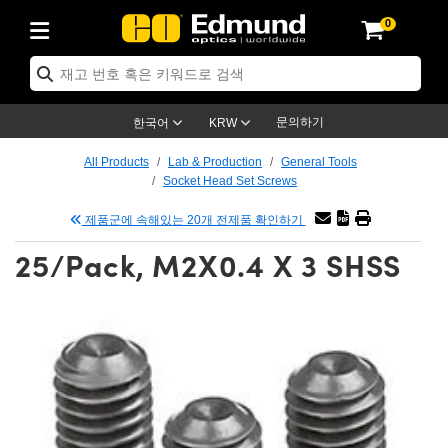
0
ptics
ser Optics
ptomechanics
icroscopy
asers
aging Lenses
ameras
라이트 & 조명
st Targets
ting & Detection
b & Production
op By Application
op By Brand
ew Products
earance Products
ertified Products
nses
ors
em
tics® Objectives
rces
l Length Lenses
ras
sion Lighting
 Test Targets
etrology
eaning
ng
C®
s
Laser Optics
d Optics
문의하기
한국어
KRW
rrors
es
age System
bjectives
surement and Electronics
c Lenses
hernet Cameras
명
Test Targets
sion Solutions
 Handling Tools
ing
on
학 신제품
 Optics
ed Optomechanics
All Products
Lab & Production
General Tools
Socket Head Set Screws
nd Diffusers
dows
Optical Mounts
bjectives
cs
s (S-Mount Lenses)
FLIR Cameras
py Lighting
lysis & Stage Micrometers
surement and Electronics
ols
ameras
®
mechanics
 Optomechanics
 Lasers
제품군에 속해있는 20개 전제품 확인하기
ters
rs
System
ctives
plifiers
iable Magnification Lenses
ion Cameras
rces
ay Level Test Targets
hesives
opy
scopy
Lasers
d Microscopy
25/Pack, M2X0.4 X 3 SHSS
on Optics
Optics
ables and Breadboards
ctives
ty
e Objectives
meras
on Accessories
ets
ckened Products
onal Imaging
ng Lenses
 Microscopy
d Imaging Lenses
ers
m Expanders
 Stages
orrected Objectives
hanics
ses
ng Cameras
nation
ings
rs
 재질
 Imaging
ras
 Imaging Lenses
d Cameras
cal Assemblies
ages and Slides
jugate Objectives
ssories
d Lenses
ion Labs Cameras™
opy
and Accessories
cal Imaging
nation
 Cameras
 Illumination
n Gratings
m Shaping
 Apertures
 Objectives
duction
oduction and Advanced
as
ig and Roughness Standards
on Microscopy
g and Detection
Illumination
 Test Targets
hy