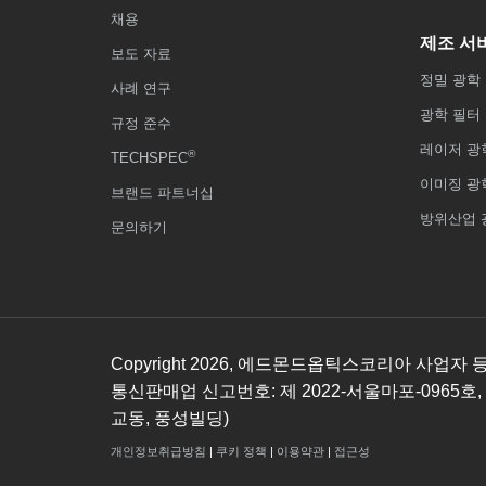
채용
제조 서
보도 자료
정밀 광학
사례 연구
광학 필터
규정 준수
레이저 광
®
TECHSPEC
이미징 광
브랜드 파트너십
방위산업 
문의하기
Copyright
2026
, 에드몬드옵틱스코리아 사업자 등록번호
통신판매업 신고번호: 제 2022-서울마포-0965호,
교동, 풍성빌딩)
개인정보취급방침
|
쿠키 정책
|
이용약관
|
접근성