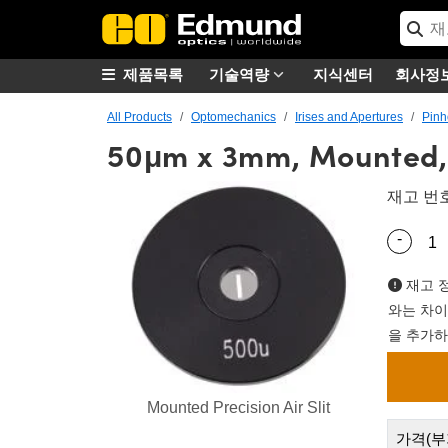
제품목록
기술역량
지식센터
회사정
All Products
Optomechanics
Irises and Apertures
Pinh
50μm x 3mm, Mounted, P
재고 번
-
Quantity
재고 정
와는 차이
을 추가하
Mounted Precision Air Slit
가격(부