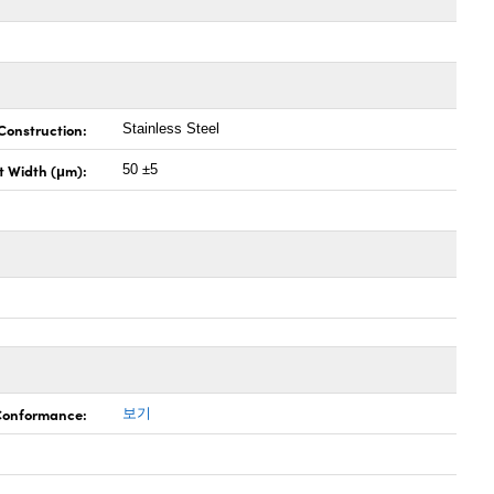
Construction:
Stainless Steel
it Width (μm):
50 ±5
 Conformance:
보기