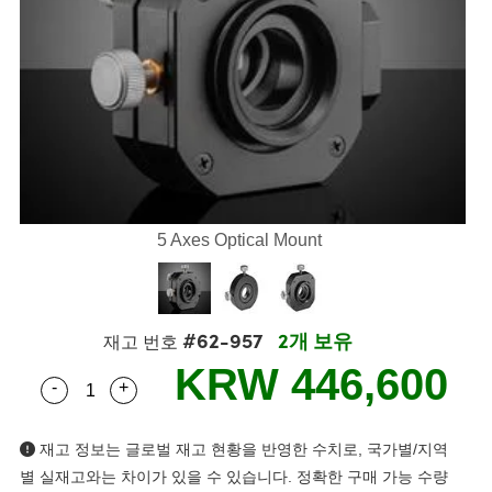
semblies
splitters
s
 Objectives
as
nt Tools
echnologies
llumination
실 또는 제품생산
Test Targets
d Testing and Detection
ns Accessories
tical Components
roscopy
mechanics
명
ameras
tical Components
ty
MR
Testing and Detection
d Lab and Production
ptics
nd Isolators
e Systems
 Cameras
g and Detection
rial Processing
 Lab and Production
cs
rization
 Filters
cessories and Optomechanics
실 또는 제품생산
oherence Tomography
ner
cs
ms
oom Lenses
d Interface Cameras
5 Axes Optical Mount
Optics
학 신제품
y Targets
ystems
eam Sputtering) Coated Optics
nd Stage Micrometers
ras
ng Development Systems
#62-957
2개 보유
재고 번호
e Optical Elements (DOE)
y Mechanics
hoto-Optical Company
KRW 446,600
-
+
Quantity Selector
Use the plus and minus buttons to adjust the qua
s
재고 정보는 글로벌 재고 현황을 반영한 수치로, 국가별/지역
es and Couplers
별 실재고와는 차이가 있을 수 있습니다. 정확한 구매 가능 수량