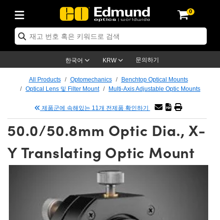
0
ptics
ser Optics
ptomechanics
icroscopy
asers
aging Lenses
ameras
라이트 & 조명
st Targets
ting & Detection
b & Production
op By Application
op By Brand
ew Products
earance Products
ertified Products
nses
ors
em
tics® Objectives
rces
l Length Lenses
ras
sion Lighting
 Test Targets
etrology
eaning
ng
C®
s
Laser Optics
d Optics
문의하기
한국어
KRW
rrors
es
age System
bjectives
surement and Electronics
c Lenses
hernet Cameras
명
Test Targets
sion Solutions
 Handling Tools
ing
on
학 신제품
 Optics
ed Optomechanics
All Products
Optomechanics
Benchtop Optical Mounts
Optical Lens 및 Filter Mount
Multi-Axis Adjustable Optic Mounts
nd Diffusers
dows
Optical Mounts
bjectives
cs
s (S-Mount Lenses)
FLIR Cameras
py Lighting
lysis & Stage Micrometers
surement and Electronics
ols
ameras
®
mechanics
 Optomechanics
 Lasers
제품군에 속해있는 11개 전제품 확인하기
ters
rs
System
ctives
plifiers
iable Magnification Lenses
ion Cameras
rces
ay Level Test Targets
hesives
opy
scopy
Lasers
d Microscopy
50.0/50.8mm Optic Dia., X-
on Optics
Optics
ables and Breadboards
ctives
ty
e Objectives
meras
on Accessories
ets
ckened Products
onal Imaging
ng Lenses
 Microscopy
d Imaging Lenses
Y Translating Optic Mount
ers
m Expanders
 Stages
orrected Objectives
hanics
ses
ng Cameras
nation
ings
rs
 재질
 Imaging
ras
 Imaging Lenses
d Cameras
cal Assemblies
ages and Slides
jugate Objectives
ssories
d Lenses
ion Labs Cameras™
opy
and Accessories
cal Imaging
nation
 Cameras
 Illumination
n Gratings
m Shaping
 Apertures
 Objectives
duction
oduction and Advanced
as
ig and Roughness Standards
on Microscopy
g and Detection
Illumination
 Test Targets
hy