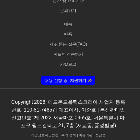
본사 및 해외지사
문의하기
배송
반품
자주 묻는 질문(FAQ)
피드백 전송하기
카탈로그
채용 진행 중!
지원하기
Copyright
2026
, 에드몬드옵틱스코리아 사업자 등록
번호: 110-81-74657 | 대표이사: 이준호 | 통신판매업
신고번호: 제 2022-서울마포-0965호, 서울특별시 마
포구 월드컵북로 21, 7층 (서교동, 풍성빌딩)
개인정보취급방침
|
쿠키 정책
|
이용약관
|
접근성