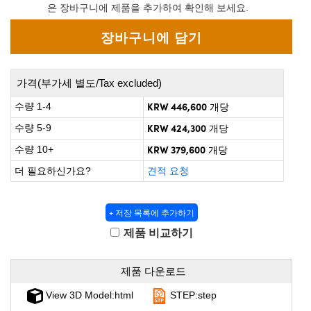
 Direct Microscopes
® Optical Components
은 장바구니에 제품을 추가하여 확인해 보세요.
s
ion Labs™
scopy
가격(부가세 별도/Tax excluded)
ics
KRW 446,600
수량 1-4
개당
KRW 424,300
수량 5-9
개당
KRW 379,600
수량 10+
개당
n Gratings™
더 필요하신가요?
견적 요청
AX
+ 저장 목록에 추가하기
tical Components
제품 비교하기
제품 다운로드
Innovations (UFI)
View 3D Model:html
STEP:step