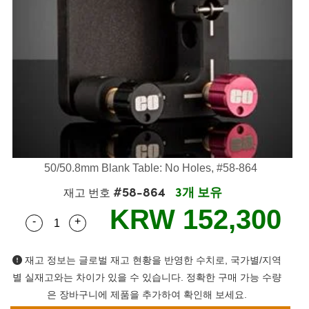
semblies
splitters
s
 Objectives
as
nt Tools
echnologies
llumination
실 또는 제품생산
Test Targets
d Testing and Detection
ns Accessories
tical Components
roscopy
mechanics
명
ameras
tical Components
ty
MR
Testing and Detection
d Lab and Production
ptics
nd Isolators
e Systems
 Cameras
g and Detection
rial Processing
 Lab and Production
cs
rization
 Filters
cessories and Optomechanics
실 또는 제품생산
oherence Tomography
ner
cs
ms
oom Lenses
d Interface Cameras
Optics
학 신제품
y Targets
ystems
50/50.8mm Blank Table: No Holes, #58-864
#58-864
3개 보유
eam Sputtering) Coated Optics
nd Stage Micrometers
ras
ng Development Systems
재고 번호
KRW 152,300
-
+
e Optical Elements (DOE)
y Mechanics
hoto-Optical Company
Quantity Selector
Use the plus and minus buttons to adjust the qua
s
재고 정보는 글로벌 재고 현황을 반영한 수치로, 국가별/지역
별 실재고와는 차이가 있을 수 있습니다. 정확한 구매 가능 수량
es and Couplers
은 장바구니에 제품을 추가하여 확인해 보세요.