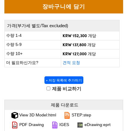
 Direct Microscopes
® Optical Components
s
ion Labs™
가격(부가세 별도/Tax excluded)
scopy
KRW 152,300
수량 1-4
개당
ics
KRW 137,800
수량 5-9
개당
KRW 127,000
수량 10+
개당
더 필요하신가요?
견적 요청
n Gratings™
AX
+ 저장 목록에 추가하기
제품 비교하기
tical Components
제품 다운로드
View 3D Model:html
STEP:step
Innovations (UFI)
PDF Drawing
IGES
eDrawing:eprt