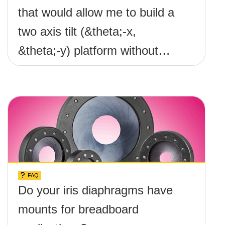
that would allow me to build a
two axis tilt (&theta;-x,
&theta;-y) platform without
any screws protruding up
above the surface?
FAQ
Do your iris diaphragms have
mounts for breadboard