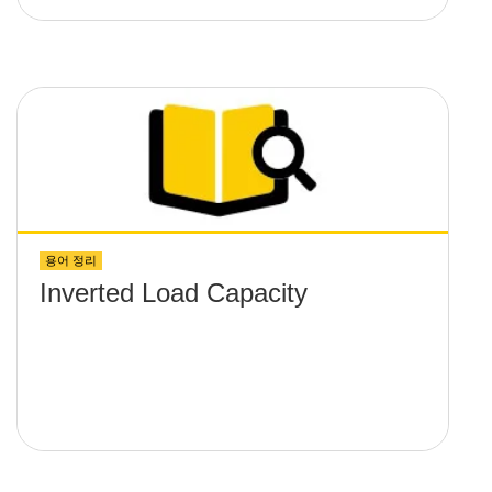
용어 정리
Inverted Load Capacity