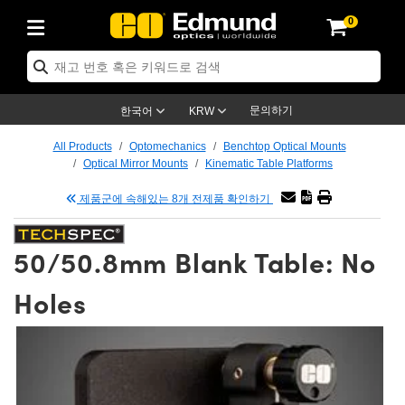
0
ptics
ser Optics
ptomechanics
icroscopy
asers
aging Lenses
ameras
라이트 & 조명
st Targets
ting & Detection
b & Production
op By Application
op By Brand
ew Products
earance Products
ertified Products
nses
ors
em
tics® Objectives
rces
l Length Lenses
ras
sion Lighting
 Test Targets
etrology
eaning
ng
C®
s
Laser Optics
d Optics
문의하기
한국어
KRW
rrors
es
age System
bjectives
surement and Electronics
c Lenses
hernet Cameras
명
Test Targets
sion Solutions
 Handling Tools
ing
on
학 신제품
 Optics
ed Optomechanics
All Products
Optomechanics
Benchtop Optical Mounts
Optical Mirror Mounts
Kinematic Table Platforms
nd Diffusers
dows
Optical Mounts
bjectives
cs
s (S-Mount Lenses)
FLIR Cameras
py Lighting
lysis & Stage Micrometers
surement and Electronics
ols
ameras
®
mechanics
 Optomechanics
 Lasers
제품군에 속해있는 8개 전제품 확인하기
ters
rs
System
ctives
plifiers
iable Magnification Lenses
ion Cameras
rces
ay Level Test Targets
hesives
opy
scopy
Lasers
d Microscopy
50/50.8mm Blank Table: No
on Optics
Optics
ables and Breadboards
ctives
ty
e Objectives
meras
on Accessories
ets
ckened Products
onal Imaging
ng Lenses
 Microscopy
d Imaging Lenses
Holes
ers
m Expanders
 Stages
orrected Objectives
hanics
ses
ng Cameras
nation
ings
rs
 재질
 Imaging
ras
 Imaging Lenses
d Cameras
cal Assemblies
ages and Slides
jugate Objectives
ssories
d Lenses
ion Labs Cameras™
opy
and Accessories
cal Imaging
nation
 Cameras
 Illumination
n Gratings
m Shaping
 Apertures
 Objectives
duction
oduction and Advanced
as
ig and Roughness Standards
on Microscopy
g and Detection
Illumination
 Test Targets
hy